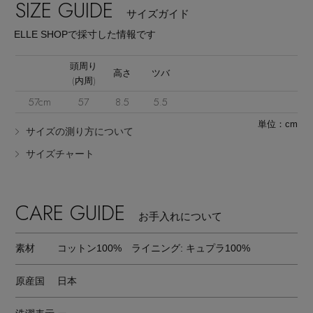
SIZE GUIDE
サイズガイド
ELLE SHOPで採寸した情報です
頭周り
高さ
ツバ
(内周)
Stay in
the Loop
57cm
57
8.5
5.5
単位：cm
サイズの測り方について
サイズチャート
ELLE SHOP 公式アプリ
CARE GUIDE
お手入れについて
素材
コットン100% ライニング: キュプラ100%
原産国
日本