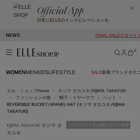
Official App
日常にELLEのインスピレーションを
NEWS
FINAL SALEスタート！ 総勢
0
WOMEN
MEN
KIDS
LIFESTYLE
SALE
新着
ブランド
カテ
WOMEN
MEN
KIDS
LIFESTYLE
アカウントをお持ちの方
エル・ショップHome
キジマ タカユキ/KIJIMA TAKAYUKI
ITEMS
ログイン
ファッション小物
帽子・イヤーマフ
ハット
SEE RESULTS
REVERSIBLE BUCKET/6PANEL HAT (キジマ タカユキ/KIJIMA
TAKAYUKI)
はじめてご利用の方
新着アイテム
KIJIMA TAKAYUKI キジマ タ
お気に入り済
このブランドをお気に入りに登録
カユキ
新規会員登録