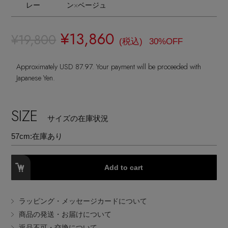
ヘアアクセサリー
レー
ン×ベージュ
ハンドバッグ
レインシューズ
ジャケット
ウェア
インナー
バングル・ブレスレット
スマートフォンケース・タブレットケース
¥13,860
¥19,800
財布・小物
ブーツ
(税込)
30%OFF
ニット
CONTENTS
シューズ
リング
アイウェア
Approximately USD 87.97. Your payment will be proceeded with
ボディバッグ・ウェストポーチ
コート
Japanese Yen.
特集一覧
バッグ・小物
コサージュ・ブローチ
ベルト
クラッチバッグ
ルームウェア・パジャマ
SIZE
水着・スイムウェア
サイズの在庫状況
NEW IN BRAND
アンクレット
グローブ
ボストンバッグ
57cm:
在庫あり
チャーム
レッグウェア
BRAND NEWS
スーツケース
Add to cart
ポーチ
HOT STYLE
ラッピング・メッセージカードについて
商品の発送・お届けについて
チャーム・ストラップ
返品不可・交換について