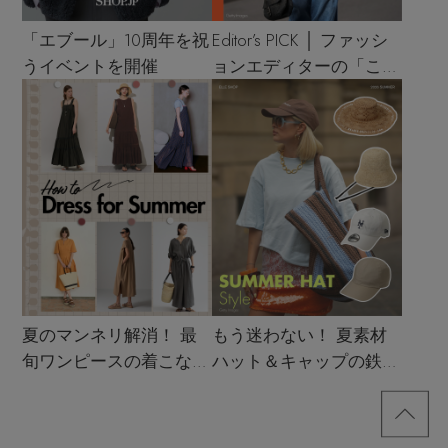
「エブール」10周年を祝
Editor’s PICK │ ファッシ
うイベントを開催
ョンエディターの「これ
買い！」リスト
夏のマンネリ解消！ 最
もう迷わない！ 夏素材
旬ワンピースの着こなし
ハット＆キャップの鉄板
サンプル
着こなし4スタイル