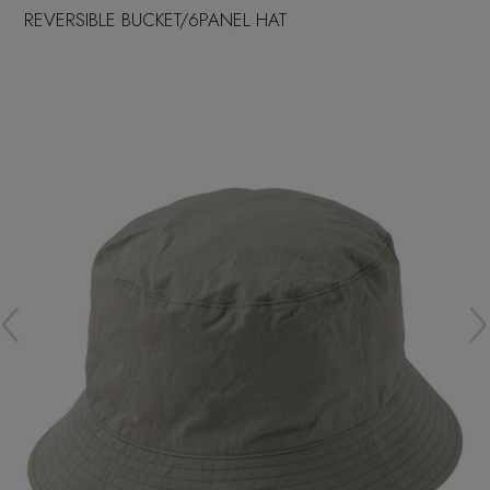
再入荷アイテム
REVERSIBLE BUCKET/6PANEL HAT
メールマガジン登録
ランキング
最新トレンドや限定アイテム、セール情報を
いち早くお届けします。
ブランド
ご登録はこちら
最旬！トレンドワード
SUPPORT
【雨の日】急な雨対策グッズ
アイテム一覧
ご利用ガイド
【Tシャツ】デイリーに活躍
SALE
カスタマーサポート
【サンダル】ビーサンの季節！
CATEGORY