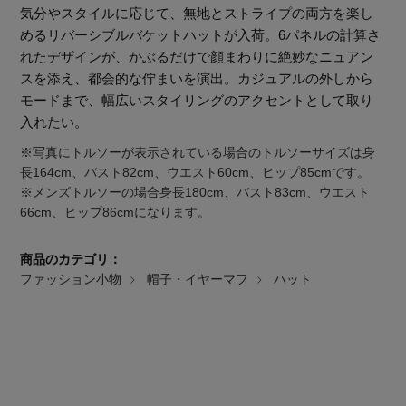
気分やスタイルに応じて、無地とストライプの両方を楽し
めるリバーシブルバケットハットが入荷。6パネルの計算さ
れたデザインが、かぶるだけで顔まわりに絶妙なニュアン
スを添え、都会的な佇まいを演出。カジュアルの外しから
モードまで、幅広いスタイリングのアクセントとして取り
入れたい。
※写真にトルソーが表示されている場合のトルソーサイズは身
長164cm、バスト82cm、ウエスト60cm、ヒップ85cmです。
※メンズトルソーの場合身長180cm、バスト83cm、ウエスト
66cm、ヒップ86cmになります。
商品のカテゴリ：
ファッション小物
帽子・イヤーマフ
ハット
主役級ニットが揃う「シーエフシーエル」の
POP UPがスタート