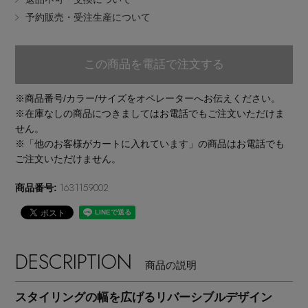
EDITOR'S CLOSET
予約販売・受注生産について
その他(傘・ハンカチ・時計など)
メルマガ PICKUP
この商品を電話で注文する
※商品番号/カラー/サイズをオペレーターへお伝えください。
PERSONAL COLOR
※在庫なしの商品につきましてはお電話でもご注文いただけま
せん。
※「他のお客様がカートに入れています」の商品はお電話でも
エディター厳選ギフト
ご注文いただけません。
1631159002
商品番号:
DESCRIPTION
商品の説明
スタイリングの幅を広げるリバーシブルデザイン