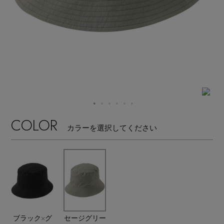
【ワンピース】猛暑日はこれ！
エル・ショップについて
ウェア
【リネン】涼しい夏素材
お知らせ
シューズ
すべてのウェア
【CFCL】注目のPOP-UP
バッグ・財布
すべてのシューズ
よくあるご質問
ブラウス・シャツ
【レース】上品な透け感
ファッション小物
すべてのバッグ・財布
サンダル
カットソー・Tシャツ
COLOR
【限定】ここでしか買えないアイテム
カラーを選択してください
アクセサリー
すべてのファッション小物
カゴバッグ
パンプス
ワンピース・チュニック
【ペプラム】トレンドシルエット
ランジェリー
すべてのアクセサリー
ストール・マフラー・ケープ
ショルダーバッグ
スニーカー
パンツ
スポーツ
『ELLE』最新号掲載
すべてのランジェリー
ピアス・イヤリング
帽子・イヤーマフ
トートバッグ
フラットシューズ
スカート
すべてのスポーツ
【ジュエリー】シルバーでクールに
ブラック×グ
セージグリー
ランジェリー
ネックレス