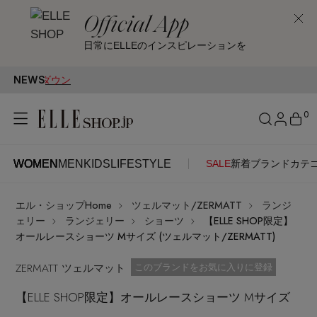
Official App
日常にELLEのインスピレーションを
NEWS
0
WOMEN
MEN
KIDS
LIFESTYLE
SALE
新着
ブランド
カテ
WOMEN
MEN
KIDS
LIFESTYLE
アカウントをお持ちの方
エル・ショップHome
ツェルマット/ZERMATT
ランジ
ITEMS
ログイン
ェリー
ランジェリー
ショーツ
【ELLE SHOP限定】
SEE RESULTS
オールレースショーツ Mサイズ (ツェルマット/ZERMATT)
はじめてご利用の方
ZERMATT ツェルマット
新着アイテム
お気に入り済
このブランドをお気に入りに登録
【ELLE SHOP限定】オールレースショーツ Mサイズ
新規会員登録