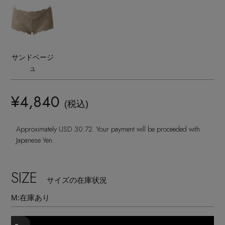
ヘアアクセサリー
ハンドバッグ
レインシューズ
ジャケット
ウェア
インナー
バングル・ブレスレット
スマートフォンケース・タブレットケース
財布・小物
ブーツ
ニット
CONTENTS
シューズ
サンドベージ
リング
アイウェア
ボディバッグ・ウェストポーチ
ュ
コート
特集一覧
バッグ・小物
コサージュ・ブローチ
ベルト
¥4,840
クラッチバッグ
(税込)
ルームウェア・パジャマ
水着・スイムウェア
NEW IN BRAND
アンクレット
グローブ
ボストンバッグ
Approximately USD 30.72. Your payment will be proceeded with
Japanese Yen.
チャーム
レッグウェア
BRAND NEWS
スーツケース
SIZE
サイズの在庫状況
ポーチ
HOT STYLE
M:
在庫あり
チャーム・ストラップ