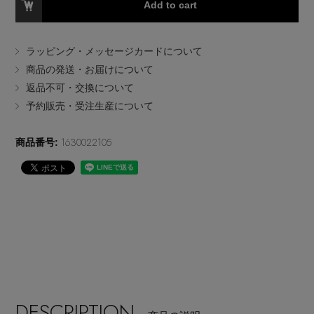
Add to cart
EDITOR'S CLOSET
その他(傘・ハンカチ・時計など)
ラッピング・メッセージカードについて
メルマガ PICKUP
商品の発送・お届けについて
返品不可・交換について
予約販売・受注生産について
PERSONAL COLOR
1630022105
商品番号:
エディター厳選ギフト
DESCRIPTION