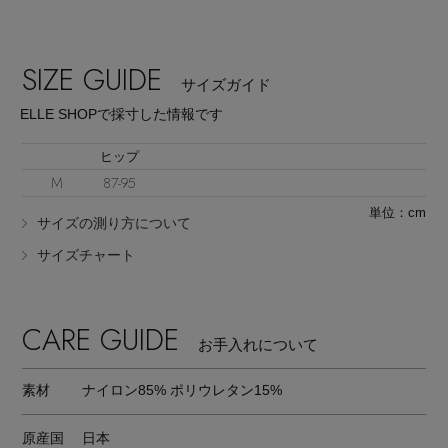
SIZE GUIDE
サイズガイド
ELLE SHOPで採寸した情報です
Stay in
the Loop
ヒップ
M
87-95
単位：cm
ELLE SHOP 公式アプリ
サイズの測り方について
サイズチャート
CARE GUIDE
お手入れについて
素材
ナイロン85% ポリウレタン15%
原産国
日本