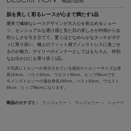
商品の説明
肌を美しく彩るレースが心まで満たす1品
優美で繊細なレースデザインが大人心を射止めるショー
ツ。センシュアルな透け感と見た目の美しさが内側から女
性らしさを引き立てて。驚くほどなめらかなタッチがボデ
ィに寄り添い、極上のフィット感でノンストレスに過ごせ
るのが魅力。デイリーのインナーとしてはもちろん、特別
なお出かけにも寄り添う1品。
※写真にトルソーが表示されている場合のトルソーサイズは身
長164cm、バスト82cm、ウエスト60cm、ヒップ85cmです。
※メンズトルソーの場合身長180cm、バスト83cm、ウエスト
66cm、ヒップ86cmになります。
商品のカテゴリ：
ランジェリー
ランジェリー
ショーツ
主役級ニットが揃う「シーエフシーエル」の
POP UPがスタート