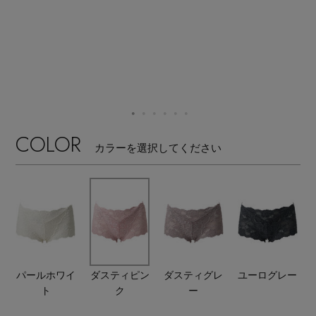
【ワンピース】猛暑日はこれ！
エル・ショップについて
ウェア
【リネン】涼しい夏素材
お知らせ
シューズ
すべてのウェア
【CFCL】注目のPOP-UP
バッグ・財布
すべてのシューズ
よくあるご質問
ブラウス・シャツ
【レース】上品な透け感
COLOR
カラーを選択してください
ファッション小物
すべてのバッグ・財布
サンダル
カットソー・Tシャツ
【限定】ここでしか買えないアイテム
アクセサリー
すべてのファッション小物
カゴバッグ
パンプス
ワンピース・チュニック
【ペプラム】トレンドシルエット
ランジェリー
すべてのアクセサリー
ストール・マフラー・ケープ
ショルダーバッグ
スニーカー
パンツ
スポーツ
『ELLE』最新号掲載
すべてのランジェリー
ピアス・イヤリング
パールホワイ
ダスティピン
ダスティグレ
ユーログレー
帽子・イヤーマフ
トートバッグ
フラットシューズ
スカート
ト
ク
ー
すべてのスポーツ
【ジュエリー】シルバーでクールに
ランジェリー
ネックレス