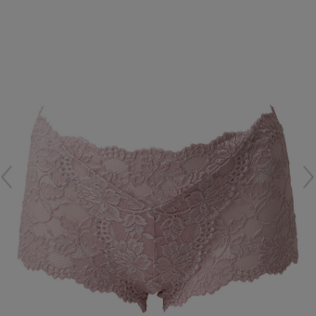
再入荷アイテム
メールマガジン登録
ランキング
最新トレンドや限定アイテム、セール情報を
いち早くお届けします。
ブランド
ご登録はこちら
最旬！トレンドワード
SUPPORT
【雨の日】急な雨対策グッズ
アイテム一覧
ご利用ガイド
【Tシャツ】デイリーに活躍
SALE
カスタマーサポート
【サンダル】ビーサンの季節！
CATEGORY