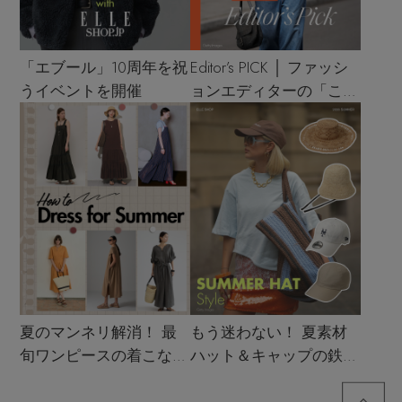
「エブール」10周年を祝
Editor’s PICK │ ファッシ
うイベントを開催
ョンエディターの「これ
買い！」リスト
夏のマンネリ解消！ 最
もう迷わない！ 夏素材
旬ワンピースの着こなし
ハット＆キャップの鉄板
サンプル
着こなし4スタイル