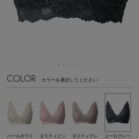
【ワンピース】猛暑日はこれ！
エル・ショップについて
ウェア
【リネン】涼しい夏素材
お知らせ
シューズ
すべてのウェア
【CFCL】注目のPOP-UP
バッグ・財布
すべてのシューズ
よくあるご質問
ブラウス・シャツ
【レース】上品な透け感
ファッション小物
すべてのバッグ・財布
サンダル
カットソー・Tシャツ
COLOR
【限定】ここでしか買えないアイテム
カラーを選択してください
アクセサリー
すべてのファッション小物
カゴバッグ
パンプス
ワンピース・チュニック
【ペプラム】トレンドシルエット
ランジェリー
すべてのアクセサリー
ストール・マフラー・ケープ
ショルダーバッグ
スニーカー
パンツ
スポーツ
『ELLE』最新号掲載
すべてのランジェリー
ピアス・イヤリング
帽子・イヤーマフ
トートバッグ
フラットシューズ
スカート
すべてのスポーツ
【ジュエリー】シルバーでクールに
ランジェリー
パールホワイ
ダスティピン
ダスティグレ
ユーログレー
ネックレス