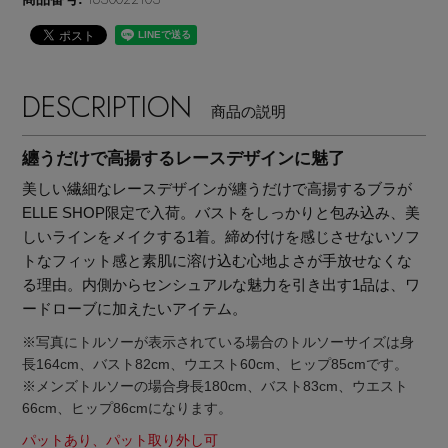
DESCRIPTION
商品の説明
纏うだけで高揚するレースデザインに魅了
美しい繊細なレースデザインが纏うだけで高揚するブラが
ELLE SHOP限定で入荷。バストをしっかりと包み込み、美
しいラインをメイクする1着。締め付けを感じさせないソフ
トなフィット感と素肌に溶け込む心地よさが手放せなくな
る理由。内側からセンシュアルな魅力を引き出す1品は、ワ
ードローブに加えたいアイテム。
※写真にトルソーが表示されている場合のトルソーサイズは身
長164cm、バスト82cm、ウエスト60cm、ヒップ85cmです。
主役級ニットが揃う「シーエフシーエル」の
※メンズトルソーの場合身長180cm、バスト83cm、ウエスト
POP UPがスタート
66cm、ヒップ86cmになります。
パットあり、パット取り外し可