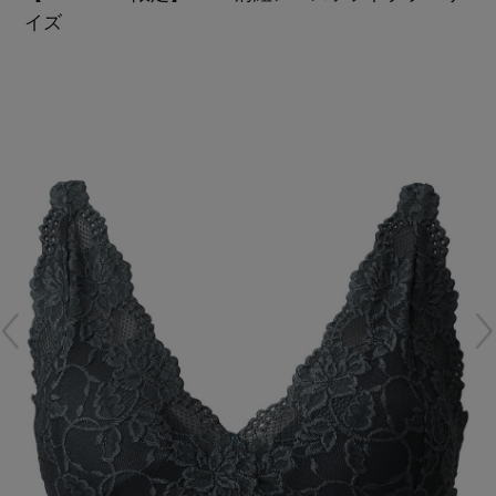
再入荷アイテム
イズ
メールマガジン登録
ランキング
最新トレンドや限定アイテム、セール情報を
いち早くお届けします。
ブランド
ご登録はこちら
最旬！トレンドワード
SUPPORT
【雨の日】急な雨対策グッズ
アイテム一覧
ご利用ガイド
【Tシャツ】デイリーに活躍
SALE
カスタマーサポート
【サンダル】ビーサンの季節！
CATEGORY