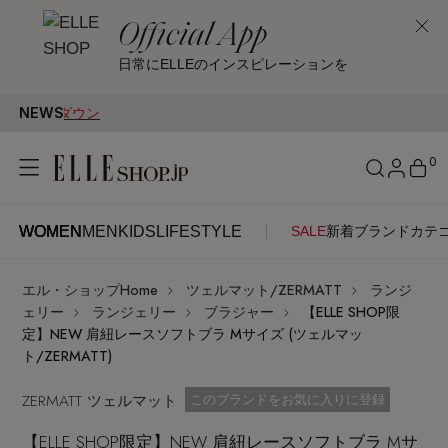
Official App
日常にELLEのインスピレーションを
NEWS
0
WOMEN
MEN
KIDS
LIFESTYLE
SALE
新着
ブランド
カテ
WOMEN
MEN
KIDS
LIFESTYLE
アカウントをお持ちの方
エル・ショップHome
ツェルマット/ZERMATT
ランジ
ITEMS
ログイン
ェリー
ランジェリー
ブラジャー
【ELLE SHOP限
SEE RESULTS
定】NEW 肩紐レースソフトブラ Mサイズ (ツェルマッ
ト/ZERMATT)
はじめてご利用の方
新着アイテム
ZERMATT ツェルマット
お気に入り済
このブランドをお気に入りに登録
新規会員登録
【ELLE SHOP限定】NEW 肩紐レースソフトブラ Mサ