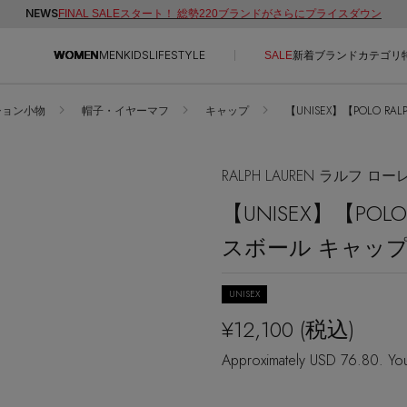
NEWS
FINAL SALEスタート！ 総勢220ブランドがさらにプライスダウン
WOMEN
MEN
KIDS
LIFESTYLE
SALE
新着
ブランド
カテゴリ
ション小物
帽子・イヤーマフ
キャップ
【UNISEX】【POLO R
CONTENTS
SUPPORT
ご利用ガイド
RALPH LAUREN ラルフ ロー
特集一覧
カスタマーサポート
【UNISEX】【POL
NEW IN BRAND
エル・ショップについて
スボール キャッ
BRAND NEWS
お知らせ
HOT STYLE
よくあるご質問
UNISEX
EDITOR'S CLOSET
¥12,100
(税込)
メルマガ PICKUP
Approximately USD 76.80. You
PERSONAL COLOR
エディター厳選ギフト