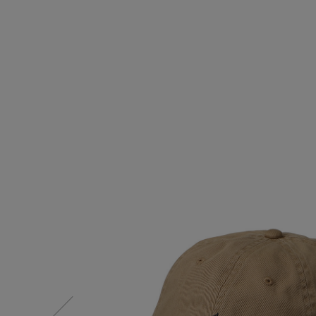
情報をいち早くお届けします。
【サンダル】ビーサンの季節！
ご登録はこちら
CATEGORY
【ワンピース】猛暑日はこれ！
ウェア
【リネン】涼しい夏素材
シューズ
【CFCL】注目のPOP-UP
すべてのウェア
【レース】上品な透け感
バッグ・財布
ブラウス・シャツ
すべてのシューズ
【限定】ここでしか買えないアイテム
カットソー・Tシャツ
ファッション小物
サンダル
すべてのバッグ・財布
【ペプラム】トレンドシルエット
ワンピース・チュニック
パンプス
アクセサリー
カゴバッグ
すべてのファッション小物
『ELLE』最新号掲載
パンツ
スニーカー
ショルダーバッグ
ランジェリー
ストール・マフラー・ケープ
すべてのアクセサリー
【ジュエリー】シルバーでクールに
スカート
フラットシューズ
トートバッグ
帽子・イヤーマフ
スポーツ
ピアス・イヤリング
すべてのランジェリー
ジャケット
レインシューズ
ハンドバッグ
ヘアアクセサリー
ネックレス
ランジェリー
すべてのスポーツ
ニット
ブーツ
財布・小物
スマートフォンケース・タブレットケース
バングル・ブレスレット
インナー
ウェア
コート
ボディバッグ・ウェストポーチ
アイウェア
リング
シューズ
ルームウェア・パジャマ
クラッチバッグ
ベルト
コサージュ・ブローチ
バッグ・小物
ボストンバッグ
グローブ
アンクレット
水着・スイムウェア