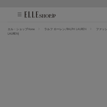
エル・ショップHome
ラルフ ローレン/RALPH LAUREN
ファッ
LAUREN)
アカウントをお持ちの方
WOMEN
MEN
KIDS
LIFESTYLE
ログイン
ITEMS
新着アイテム
はじめてご利用の方
再入荷アイテム
新規会員登録
ランキング
ブランド
最旬！トレンドワード
メールマガジン登録
アイテム一覧
【雨の日】急な雨対策グッズ
最新トレンドや限定アイテム、セール
SALE
【Tシャツ】デイリーに活躍