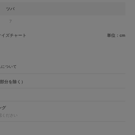
ツバ
7
サイズチャート
単位：cm
れについて
飾部分を除く）
ング
認ください