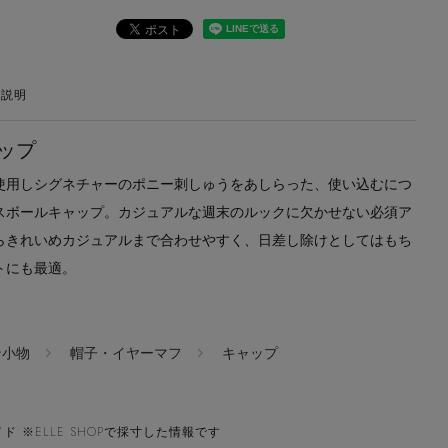
の説明
ップ
使用しシグネチャーのポニー刺しゅうをあしらった、使い込むにつ
スボールキャップ。カジュアルな週末のルックに欠かせない必須ア
らきれいめカジュアルまで合わせやすく、日差し除けとしてはもち
トにも最適。
ン小物
帽子・イヤーマフ
キャップ
ド ※ELLE SHOPで採寸した情報です