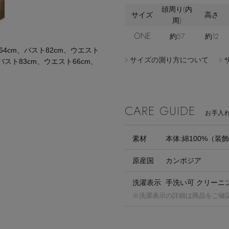
頭周り(内
サイズ
高さ
周)
ONE
約57
約12
cm、バスト82cm、ウエスト
サイズの測り方について
バスト83cm、ウエスト66cm、
CARE GUIDE
お手入
素材
本体:綿100%（装
原産国
カンボジア
洗濯表示
手洗い可 クリーニ
※洗濯表示の詳細は商品をご確