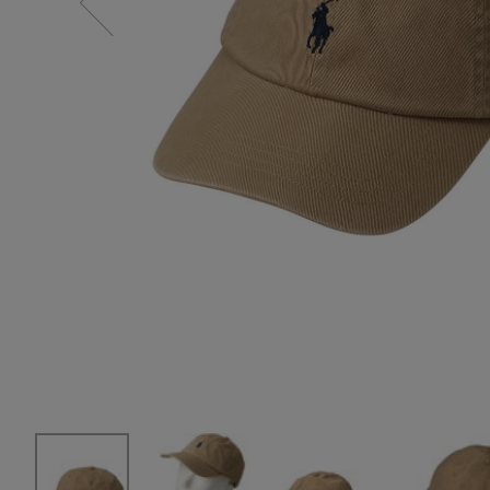
スーツケース
レッグウェア
チャーム
ポーチ
チャーム・ストラップ
その他(傘・ハンカチ・時計など)