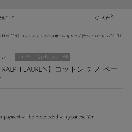
0
特集
ELLE
ALPH LAUREN】コットン チノ ベースボール キャップ (ラルフ ローレン/RALPH
SEE RESULTS
レン
お気に入り済
このブランドをお気に入りに登録
O RALPH LAUREN】コットン チノ ベー
プ
r payment will be proceeded with Japanese Yen.