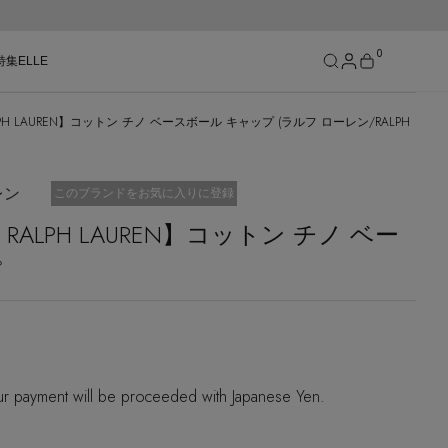
0
特集
ELLE
ALPH LAUREN】コットン チノ ベースボール キャップ (ラルフ ローレン/RALPH
SEE RESULTS
レン
お気に入り済
このブランドをお気に入りに登録
O RALPH LAUREN】コットン チノ ベー
プ
r payment will be proceeded with Japanese Yen.