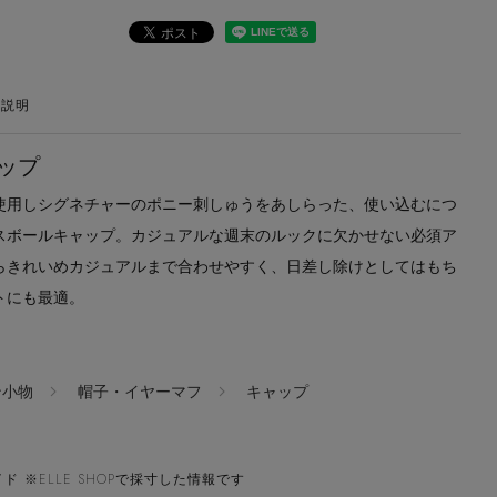
の説明
ップ
使用しシグネチャーのポニー刺しゅうをあしらった、使い込むにつ
スボールキャップ。カジュアルな週末のルックに欠かせない必須ア
らきれいめカジュアルまで合わせやすく、日差し除けとしてはもち
トにも最適。
ン小物
帽子・イヤーマフ
キャップ
ド ※ELLE SHOPで採寸した情報です