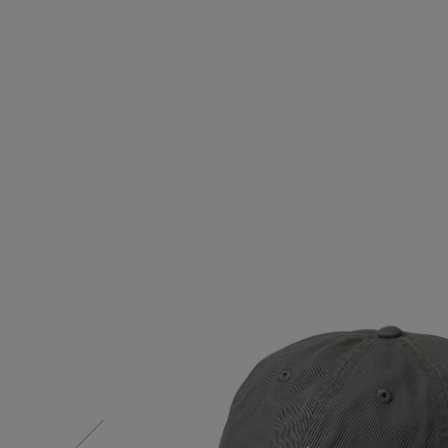
情報をいち早くお届けします。
【サンダル】ビーサンの季節！
ご登録はこちら
CATEGORY
【ワンピース】猛暑日はこれ！
ウェア
【リネン】涼しい夏素材
シューズ
【CFCL】注目のPOP-UP
すべてのウェア
【レース】上品な透け感
バッグ・財布
ブラウス・シャツ
すべてのシューズ
【限定】ここでしか買えないアイテム
カットソー・Tシャツ
ファッション小物
サンダル
すべてのバッグ・財布
【ペプラム】トレンドシルエット
ワンピース・チュニック
パンプス
アクセサリー
カゴバッグ
すべてのファッション小物
『ELLE』最新号掲載
パンツ
スニーカー
ショルダーバッグ
ランジェリー
ストール・マフラー・ケープ
すべてのアクセサリー
【ジュエリー】シルバーでクールに
スカート
フラットシューズ
トートバッグ
帽子・イヤーマフ
スポーツ
ピアス・イヤリング
すべてのランジェリー
ジャケット
レインシューズ
ハンドバッグ
ヘアアクセサリー
ネックレス
ランジェリー
すべてのスポーツ
ニット
ブーツ
財布・小物
スマートフォンケース・タブレットケース
バングル・ブレスレット
インナー
ウェア
コート
ボディバッグ・ウェストポーチ
アイウェア
リング
シューズ
ルームウェア・パジャマ
クラッチバッグ
ベルト
コサージュ・ブローチ
バッグ・小物
ボストンバッグ
グローブ
アンクレット
水着・スイムウェア