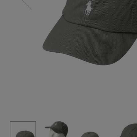
スーツケース
レッグウェア
チャーム
ポーチ
チャーム・ストラップ
その他(傘・ハンカチ・時計など)