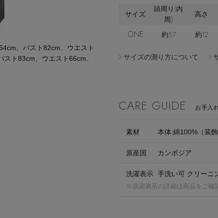
頭周り(内
サイズ
高さ
周)
ONE
約57
約12
cm、バスト82cm、ウエスト
サイズの測り方について
バスト83cm、ウエスト66cm、
CARE GUIDE
お手入
素材
本体:綿100%（装
原産国
カンボジア
洗濯表示
手洗い可 クリーニ
※洗濯表示の詳細は商品をご確