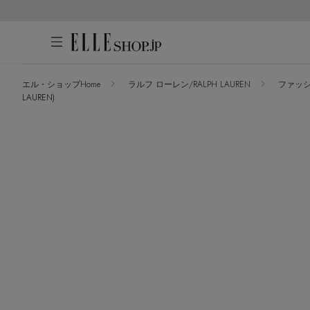
エル・ショップHome
ラルフ ローレン/RALPH LAUREN
ファッ
LAUREN)
アカウントをお持ちの方
WOMEN
MEN
KIDS
LIFESTYLE
ログイン
ITEMS
新着アイテム
はじめてご利用の方
再入荷アイテム
新規会員登録
ランキング
ブランド
最旬！トレンドワード
メールマガジン登録
アイテム一覧
【雨の日】急な雨対策グッズ
最新トレンドや限定アイテム、セール
SALE
【Tシャツ】デイリーに活躍