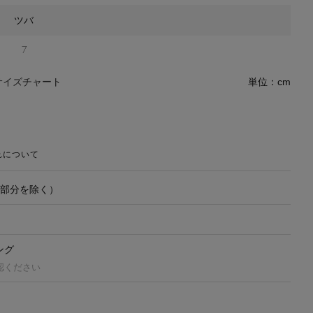
ツバ
7
サイズチャート
単位：cm
れについて
飾部分を除く）
ング
認ください