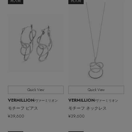
ヘアアクセサリー
全てのカテゴリ
再入荷
再入荷
CATEGORY
ハンドバッグ
レインシューズ
ジャケット
ウェア
【ジュエリー】シルバーでクールに
インナー
バングル・ブレスレット
全てのカラー
COLOR
スマートフォンケース・タブレットケース
財布・小物
ブーツ
ニット
CONTENTS
シューズ
全てのサイズ
リング
SIZE
アイウェア
ボディバッグ・ウェストポーチ
コート
特集一覧
バッグ・小物
すべて
販売状況
コサージュ・ブローチ
ベルト
クラッチバッグ
ルームウェア・パジャマ
水着・スイムウェア
全ての価格
価格
NEW IN BRAND
アンクレット
グローブ
ボストンバッグ
チャーム
Quick View
Quick View
レッグウェア
BRAND NEWS
スーツケース
VERMILLION
VERMILLION
/ヴァーミリオン
/ヴァーミリオン
モチーフ ピアス
モチーフ ネックレス
ポーチ
HOT STYLE
¥39,600
¥39,600
チャーム・ストラップ