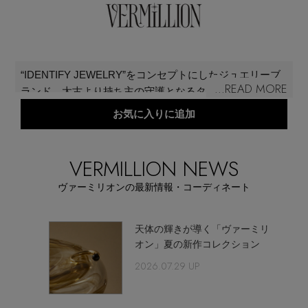
再入荷アイテム
メールマガジン登録
ランキング
“IDENTIFY JEWELRY”をコンセプトにしたジュエリーブ
最新トレンドや限定アイテム、セール情報を
...READ MORE
ランド。太古より持ち主の守護となるタリスマンとし
いち早くお届けします。
ブランド
て、主義を表すサインとして用いられてきた装身具の歴
お気に入りに追加
ご登録はこちら
史に着想し、自分らしく生きたいと願う人にとっての自
己表現を支え、自分への存在証明となるジュエリーを提
最旬！トレンドワード
案。朱色と訳されるブランド名は、自らの未来を切り開
VERMILLION NEWS
SUPPORT
き、鮮やかに生きる人を象徴する色として名付けられて
【予約】新作ウェアをチェック
ヴァーミリオンの最新情報・コーディネート
アイテム一覧
いる。
ご利用ガイド
【Tシャツ】デイリーに活躍
ーミリオ
天体の輝きが導く「ヴァーミリ
SALE
トアが
オン」夏の新作コレクション
2026.07.29 UP
カスタマーサポート
【日傘】完全遮光・軽量傘
CATEGORY