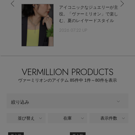
【サンダル】ビーサンの季節！
エル・ショップについて
アイコニックなジュエリーが主
ウェア
役。「ヴァーミリオン」で楽し
【リネン】涼しい夏素材
む、夏のレイヤードスタイル
お知らせ
2026.07.22 UP
シューズ
すべてのウェア
【CFCL】注目のPOP-UP
バッグ・財布
すべてのシューズ
よくあるご質問
ブラウス・シャツ
【レース】上品な透け感
ファッション小物
すべてのバッグ・財布
サンダル
VERMILLION PRODUCTS
カットソー・Tシャツ
【雨の日】急な雨対策グッズ
アクセサリー
すべてのファッション小物
ヴァーミリオンのアイテム
85
件中 1件～80
件を表示
カゴバッグ
パンプス
ワンピース・チュニック
【限定】ここでしか買えないアイテム
ランジェリー
すべてのアクセサリー
ストール・マフラー・ケープ
ショルダーバッグ
絞り込み
スニーカー
パンツ
スポーツ
【ペプラム】トレンドシルエット
すべてのランジェリー
ピアス・イヤリング
帽子・イヤーマフ
並び替え
在庫
表示件数
ALL
商品タイプ
トートバッグ
フラットシューズ
スカート
すべてのスポーツ
『ELLE』最新号掲載
ランジェリー
ネックレス