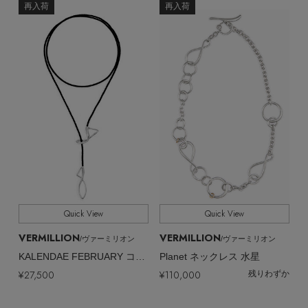
EDITOR'S CLOSET
再入荷
再入荷
その他(傘・ハンカチ・時計など)
メルマガ PICKUP
PERSONAL COLOR
エディター厳選ギフト
Quick View
Quick View
VERMILLION
VERMILLION
/ヴァーミリオン
/ヴァーミリオン
KALENDAE FEBRUARY コードネックレス
Planet ネックレス 水星
¥27,500
¥110,000
残りわずか