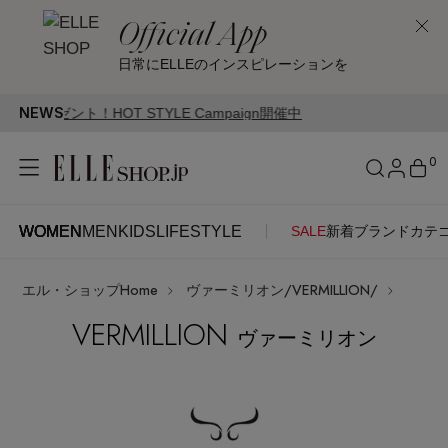
Official App
日常にELLEのインスピレーションを
NEWS
OT STYLE Campaign開催中
0
WOMEN
MEN
KIDS
LIFESTYLE
SALE
新着
ブランド
カテ
WOMEN
MEN
KIDS
LIFESTYLE
アカウントをお持ちの方
エル・ショップHome
ヴァーミリオン/VERMILLION/
ITEMS
ログイン
SEE RESULTS
VERMILLION
ヴァーミリオン
はじめてご利用の方
新着アイテム
新規会員登録