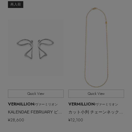
再入荷
Quick View
Quick View
VERMILLION
VERMILLION
/ヴァーミリオン
/ヴァーミリオン
【エディターズ・エッセンシャル】
KALENDAE FEBRUARY ピアス
カット小判 チェーンネックレス
ベーシックとトレンドが交差する16の名品
¥28,600
¥12,100