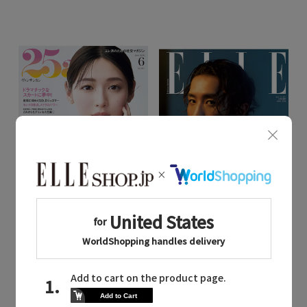
Quick View
Quick View
ハースト婦人画報社
ハースト婦人画報社
/ハーストフジンガホウシャ
/ハーストフジンガホウシャ
【送料無料】25ans 6月号（2026/4/28発売）
【送料無料】エル・ジャポン 2026年6月号増刊 岩本照特別版（2026/4/28発売）
¥980
¥980