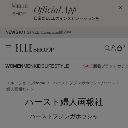
Official App
日常にELLEのインスピレーションを
NEWS
ampaign開催中
0
WOMEN
MEN
KIDS
LIFESTYLE
SALE
新着
ブランド
カテ
WOMEN
MEN
KIDS
LIFESTYLE
アカウントをお持ちの方
エル・ショップHome
ハーストフジンガホウシャ/ハースト
ITEMS
ログイン
婦人画報社/
SEE RESULTS
ハースト婦人画報社
はじめてご利用の方
新着アイテム
ハーストフジンガホウシャ
新規会員登録