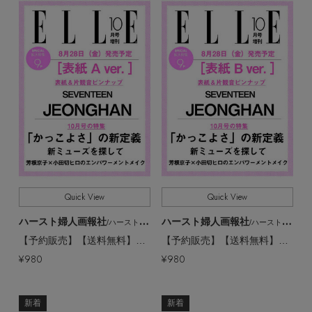
EDITOR'S CLOSET
その他(傘・ハンカチ・時計など)
メルマガ PICKUP
PERSONAL COLOR
エディター厳選ギフト
Quick View
Quick View
ハースト婦人画報社
ハースト婦人画報社
/ハーストフジンガホウシャ
/ハーストフジンガホウシャ
【予約販売】【送料無料】エル・ジャポン2026年10月号 増刊 SEVENTEEN JEONGHAN 特別版 [A]（2026/8/28発売）
【予約販売】【送料無料】エル・ジャポン2026年10月号 SEVENTEEN JEONGHAN 特別版 [B]（2026/8/28発売）
¥980
¥980
新着
新着