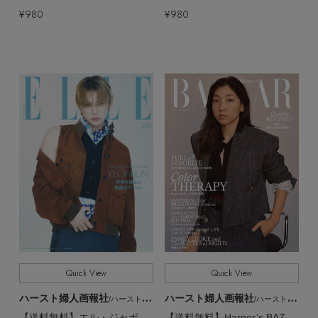
¥980
¥980
Quick View
Quick View
ハースト婦人画報社
ハースト婦人画報社
/ハーストフジンガホウシャ
/ハーストフジンガホウシャ
【送料無料】エル・ジャポン2026年5月号増刊 TOMORROW X TOGETHER YEONJUN特別版（2026/3/27発売）
【送料無料】Harper’s BAZAAR 5月号（2026/3/19発売）