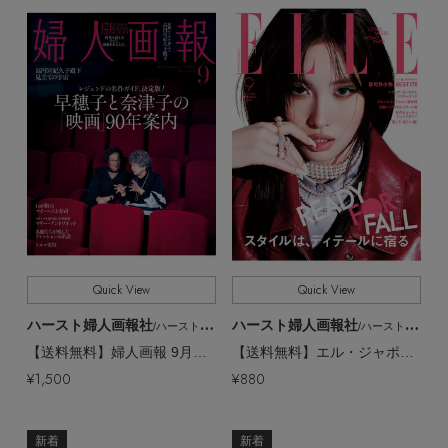
Quick View
Quick View
ハースト婦人画報社
ハースト婦人画報社
/ハーストフジンガホウシャ
/ハーストフジンガホウシャ
【送料無料】婦人画報 9月号（2026/7/31発売）
【送料無料】エル・ジャポン2026年9月号（2026/7/28発売）
【エディターズ・エッセンシャル】
¥1,500
¥880
ベーシックとトレンドが交差する16の名品
新着
新着