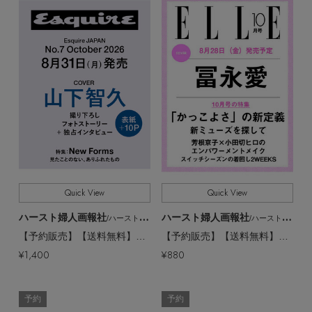
ヘアアクセサリー
ハンドバッグ
レインシューズ
ジャケット
すべて
販売状況
ウェア
インナー
バングル・ブレスレット
スマートフォンケース・タブレットケース
財布・小物
ブーツ
ニット
全ての価格
価格
CONTENTS
シューズ
リング
アイウェア
ボディバッグ・ウェストポーチ
コート
特集一覧
バッグ・小物
コサージュ・ブローチ
ベルト
クラッチバッグ
ルームウェア・パジャマ
水着・スイムウェア
NEW IN BRAND
アンクレット
グローブ
ボストンバッグ
Quick View
Quick View
チャーム
レッグウェア
ハースト婦人画報社
ハースト婦人画報社
BRAND NEWS
スーツケース
/ハーストフジンガホウシャ
/ハーストフジンガホウシャ
【予約販売】【送料無料】Esquire JAPAN No.7 October 2026（2026/8/31発売）
【予約販売】【送料無料】エル・ジャポン2026年10月号（2026/8/28発売）
¥1,400
¥880
ポーチ
HOT STYLE
予約
予約
チャーム・ストラップ