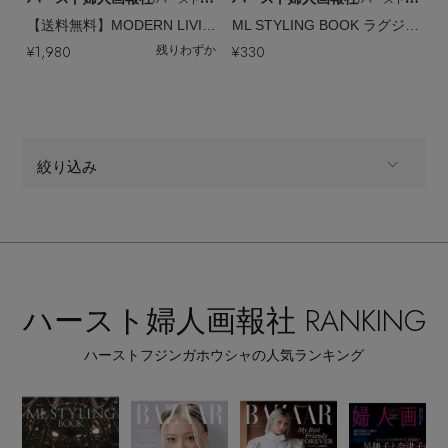
【送料無料】MODERN LIVING No.285（2026/2/14発売）
ML STYLING BOOK ラグジュアリーインテリアの組み立て方
¥1,980
¥330
残りわずか
絞り込み
ALL
商品タイプ
全てのカテゴリ
CATEGORY
ハースト婦人画報社 RANKING
すべて
販売状況
ハーストフジンガホウシャの人気ランキング
全ての価格
価格