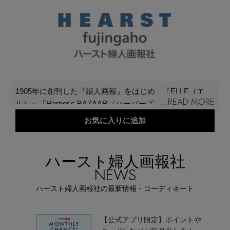
再入荷アイテム
メールマガジン登録
ランキング
最新トレンドや限定アイテム、セール情報を
いち早くお届けします。
ブランド
ご登録はこちら
1905年に創刊した『婦人画報』をはじめ、『ELLE（エ
...READ MORE
ル）』『Harper's BAZAAR（ハーパーズ バザー）』
最旬！トレンドワード
『25ans（ヴァンサンカン）』『MEN'S CLUB（メンズク
お気に入りに追加
SUPPORT
ラブ）』など、ファッション、カルチャー、デザイン、
【雨の日】急な雨対策グッズ
フード、ウエディングなどに関する雑誌やデジタルメデ
アイテム一覧
ィア、および『ELLE SHOP (エル・ショップ)』などのE
ハースト婦人画報社
ご利用ガイド
コマースを展開しています。
NEWS
【Tシャツ】デイリーに活躍
SALE
ハースト婦人画報社の最新情報・コーディネート
カスタマーサポート
【サンダル】ビーサンの季節！
【公式アプリ限定】ポイントや
CATEGORY