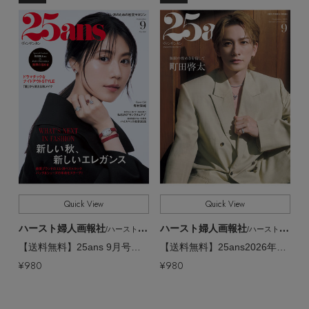
Stay in
the Loop
ELLE SHOP 公式アプリ
Quick View
Quick View
ハースト婦人画報社
ハースト婦人画報社
/ハーストフジンガホウシャ
/ハーストフジンガホウシャ
【送料無料】25ans 9月号（2026/7/28発売）
【送料無料】25ans2026年9月号 増刊 町田啓太特別版（2026/7/28発売）
¥980
¥980