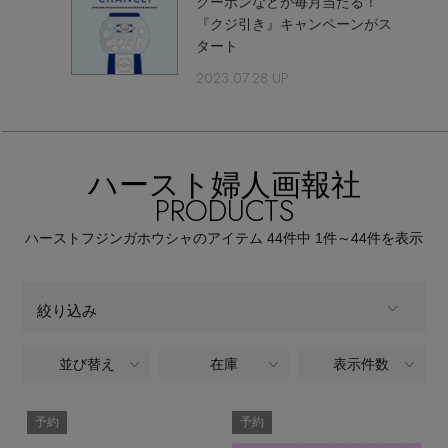
クーポンなどが毎月当たる！
【ワンピース】猛暑日はこれ！
エル・ショップについて
『クジ引き』キャンペーンがス
ウェア
タート
【リネン】涼しい夏素材
2023.07.28 UP
お知らせ
シューズ
すべてのウェア
【CFCL】注目のPOP-UP
バッグ・財布
すべてのシューズ
よくあるご質問
ブラウス・シャツ
ハースト婦人画報社
【レース】上品な透け感
PRODUCTS
ファッション小物
すべてのバッグ・財布
サンダル
カットソー・Tシャツ
ハーストフジンガホウシャのアイテム
44
件中 1件～44
件を表示
【限定】ここでしか買えないアイテム
アクセサリー
すべてのファッション小物
カゴバッグ
パンプス
ワンピース・チュニック
絞り込み
【ペプラム】トレンドシルエット
ランジェリー
すべてのアクセサリー
ストール・マフラー・ケープ
ショルダーバッグ
スニーカー
パンツ
並び替え
在庫
表示件数
ALL
商品タイプ
スポーツ
『ELLE』最新号掲載
すべてのランジェリー
ピアス・イヤリング
帽子・イヤーマフ
トートバッグ
フラットシューズ
スカート
全てのカテゴリ
予約
予約
CATEGORY
すべてのスポーツ
【ジュエリー】シルバーでクールに
ランジェリー
ネックレス