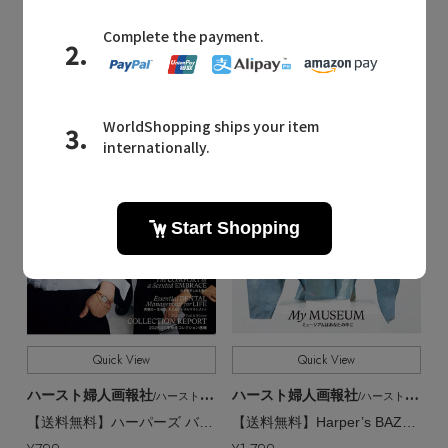
Quick View
Quick View
ハースト婦人画報社
ハースト婦人画報社
/ハーストフジンガホウシャ
/ハーストフジンガホウシャ
【送料無料】ハーパーズ バザー2026年6月号 cover: Mrs. GREEN APPLE（2026/4/20発売）
【送料無料】Harper’s BAZAAR art No.5（2026/4/20発売）