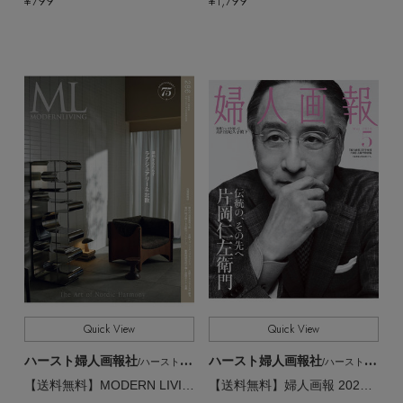
¥799
¥1,799
Quick View
Quick View
ハースト婦人画報社
ハースト婦人画報社
/ハーストフジンガホウシャ
/ハーストフジンガホウシャ
【送料無料】MODERN LIVING No.286（2026/4/14発売）
【送料無料】婦人画報 2026年 5月号増刊 片岡仁左衛門特別版（2026/4/1発売）