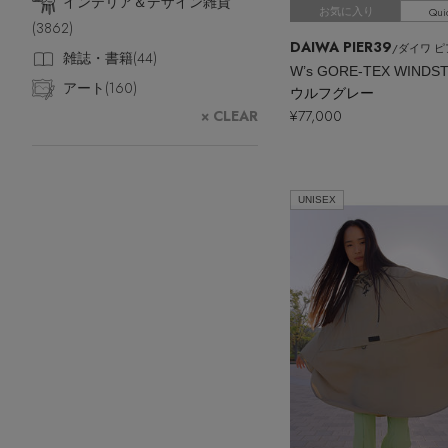
インテリア＆デザイン雑貨
ポーチ
Qui
お気に入り
(
3862
)
チャーム・ストラップ
DAIWA PIER39
/ダイワ ピ
雑誌・書籍(
44
)
その他(傘・ハンカチ・時計など)
アート(
160
)
ウルフグレー
× CLEAR
¥77,000
UNISEX