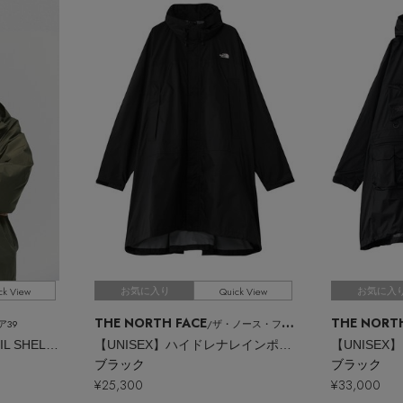
ck View
Quick View
お気に入り
お気に入
THE NORTH FACE
THE NORT
ア39
/ザ・ノース・フェイス
W’s GORE-TEX TECH MIL SHELL JACKET
【UNISEX】ハイドレナレインポンチョ
ブラック
ブラック
¥25,300
¥33,000