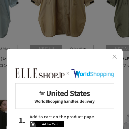
ck View
Quick View
お気に入り
お気に入
POLO RALPH LAUREN（レイングッズ・雨傘・日傘）
POLO RALPH LAUREN（レイングッズ・雨傘・日傘）
/ポロ ラルフ ローレン（レイングッズ・アマガサ・
ナイロンワッシャー20D コンパクトレインコート
ナイロンワッシャー20D コンパクトレインコート
ベージュ
カーキー
¥15,400
¥15,400