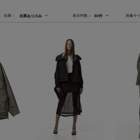
在庫：
表示件数：
画像サ
在庫ありのみ
80件
Stay in
the Loop
ELLE SHOP APP