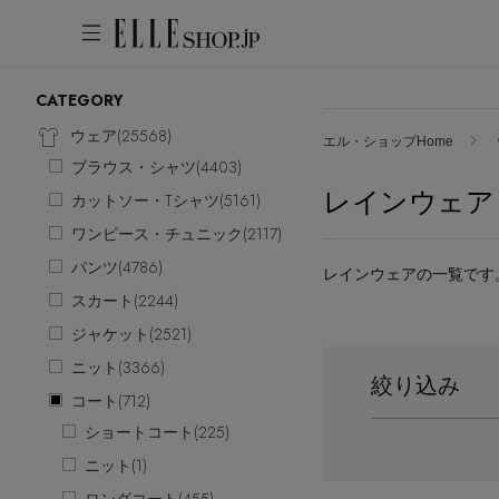
CATEGORY
アカウントをお持ちの方
WOMEN
MEN
KIDS
LIFESTYLE
ウェア(
25568
)
エル・ショップHome
ブラウス・シャツ(
4403
)
ログイン
レインウェア
ITEMS
カットソー・Tシャツ(
5161
)
ワンピース・チュニック(
2117
)
新着アイテム
はじめてご利用の方
パンツ(
4786
)
レインウェアの一覧です
再入荷アイテム
スカート(
2244
)
新規会員登録
ランキング
ジャケット(
2521
)
ブランド
ニット(
3366
)
絞り込み
最旬！トレンドワード
コート(
712
)
メールマガジン登録
アイテム一覧
ショートコート(
225
)
【雨の日】急な雨対策グッズ
最新トレンドや限定アイテム、セール
SALE
ニット(
1
)
【Tシャツ】デイリーに活躍
情報をいち早くお届けします。
【サンダル】ビーサンの季節！
ご登録はこちら