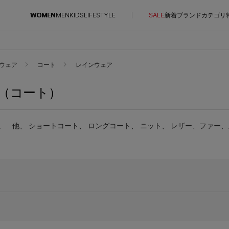
WOMEN
MEN
KIDS
LIFESTYLE
SALE
新着
ブランド
カテゴリ
CONTENTS
SUPPORT
ウェア
コート
レインウェア
ご利用ガイド
（コート）
特集一覧
カスタマーサポート
NEW IN BRAND
エル・ショップについて
。
他、
ショートコート
、
ロングコート
BRAND NEWS
、
ニット
、
レザー、ファー、
お知らせ
HOT STYLE
よくあるご質問
EDITOR'S CLOSET
メルマガ PICKUP
PERSONAL COLOR
エディター厳選ギフト