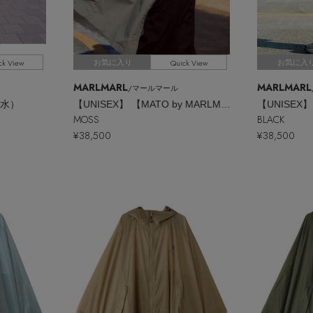
ck View
Quick View
お気に入り
お気に入
MARLMARL
MARLMARL
/マールマール
っ水）
【UNISEX】 【MATO by MARLMARL】HUG RAINCOAT
MOSS
BLACK
¥38,500
¥38,500