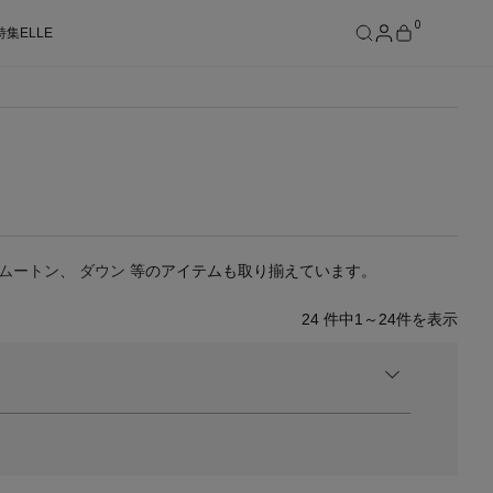
0
特集
ELLE
SEE RESULTS
ムートン
、
ダウン
等のアイテムも取り揃えています。
24
件中
1～24
件を表示