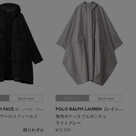
Quick View
Quick View
り
お気に入り
H FACE
POLO RALPH LAUREN（レイングッズ・雨傘・日傘）
/ザ・ノース・フェイス
【UNISEX】ウーロスフィールドユーティリティポンチョ
無地ポケッタブルポンチョ
ライトグレー
残りわずか
¥12,100