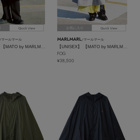
Quick View
Quick View
り
お気に入り
MARLMARL
/マールマール
/マールマール
【UNISEX】 【MATO by MARLMARL】HUG RAINCOAT
【UNISEX】 【MATO by MARLMARL】HUG RAINCOAT
FOG
¥38,500