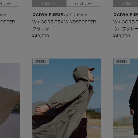
ck View
Quick View
お気に入り
お気に入
DAIWA PIER39
DAIWA PIE
ア39
/ダイワ ピア39
W’s GORE-TEX WINDSTOPPER（R）PERFECT FISHING JACKET
W’s GORE-TEX WINDSTOPPER（R）TECH 2WAY EXTREME SKIRT
ブラック
ウルフグレ
¥40,700
¥40,700
UNISEX
UNISEX