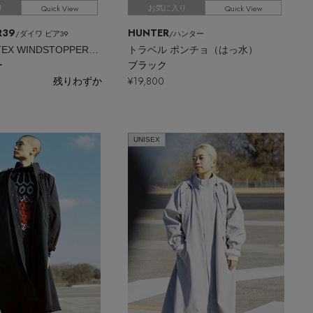
Quick View
Quick View
り
お気に入り
R39
HUNTER
/ダイワ ピア39
/ハンター
W’s GORE-TEX WINDSTOPPER（R）TECH 2WAY EXTREME SKIRT
トラベル ポンチョ（はっ水）
ー
ブラック
残りわずか
¥19,800
UNISEX