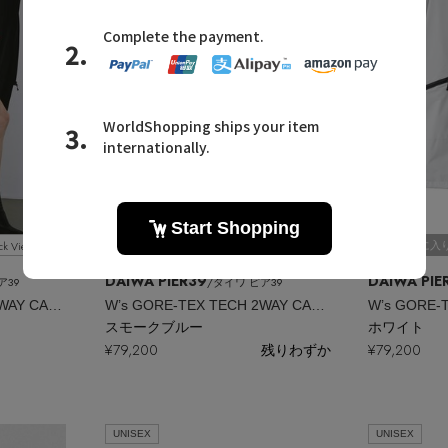
ck View
Quick View
お気に入り
お気に入
DAIWA PIER39
DAIWA PIE
ア39
/ダイワ ピア39
W’s GORE-TEX TECH 2WAY CADET PARKA
W’s GORE-TEX TECH 2WAY CADET PARKA
スモークブルー
ホワイト
¥79,200
残りわずか
¥79,200
UNISEX
UNISEX