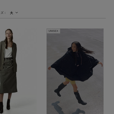
主役級ニットが揃う「シーエフシーエル」
の
イズ：
大
POP UPがスタート
UNISEX