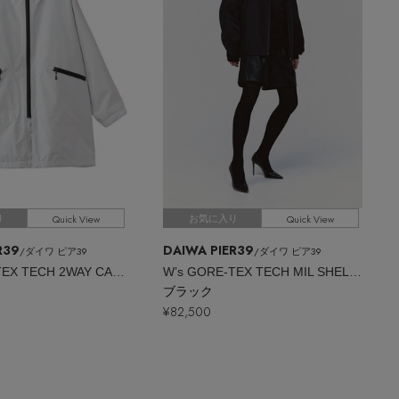
Quick View
Quick View
り
お気に入り
R39
DAIWA PIER39
/ダイワ ピア39
/ダイワ ピア39
W’s GORE-TEX TECH 2WAY CADET PARKA
W’s GORE-TEX TECH MIL SHELL JACKET
ブラック
¥82,500