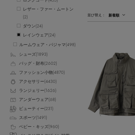
ロングコート(
455
)
CATEGORY
【ワンピース】猛暑日はこれ！
レザー・ファー・ムートン
並び替え：
ウェア
新着順
(
2
)
【リネン】涼しい夏素材
ダウン(
24
)
シューズ
【CFCL】注目のPOP-UP
すべてのウェア
レインウェア(
【レース】上品な透け感
24
)
バッグ・財布
ブラウス・シャツ
すべてのシューズ
【限定】ここでしか買えないアイテム
ルームウェア・パジャマ(
498
)
カットソー・Tシャツ
ファッション小物
サンダル
すべてのバッグ・財布
【ペプラム】トレンドシルエット
シューズ(
1893
)
ワンピース・チュニック
パンプス
アクセサリー
カゴバッグ
すべてのファッション小物
『ELLE』最新号掲載
バッグ・財布(
パンツ
2602
)
スニーカー
ショルダーバッグ
ランジェリー
ストール・マフラー・ケープ
すべてのアクセサリー
【ジュエリー】シルバーでクールに
スカート
ファッション小物(
4870
)
フラットシューズ
トートバッグ
帽子・イヤーマフ
スポーツ
ピアス・イヤリング
すべてのランジェリー
ジャケット
アクセサリー(
4430
)
レインシューズ
ハンドバッグ
ヘアアクセサリー
ネックレス
ランジェリー
すべてのスポーツ
ニット
ランジェリー(
1626
)
ブーツ
財布・小物
スマートフォンケース・タブレットケース
バングル・ブレスレット
インナー
ウェア
コート
アンダーウェア(
68
)
ボディバッグ・ウェストポーチ
アイウェア
リング
シューズ
ルームウェア・パジャマ
ビューティー(
231
)
クラッチバッグ
ベルト
コサージュ・ブローチ
バッグ・小物
スポーツ(
1491
)
ボストンバッグ
グローブ
アンクレット
水着・スイムウェア
ベビー・キッズ(
960
)
スーツケース
レッグウェア
チャーム