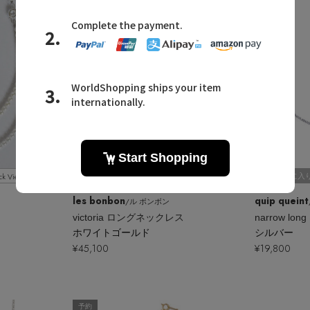
ck View
Quick View
お気に入り
お気に入
les bonbon
quip queint
/ル ボンボン
victoria ロングネックレス
narrow lo
ホワイトゴールド
シルバー
¥45,100
¥19,800
予約