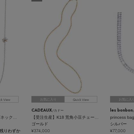
ck View
Quick View
お気に入り
お気に入
CADEAUX
les bonbon
/カドー
Stardust シルバー ロングネックレス
【受注生産】K18 荒角小豆チェーンネックレス
ゴールド
シルバー
残りわずか
¥374,000
¥77,000