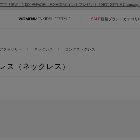
アプリ限定｜1,000円分のELLE SHOPポイントプレゼント！HOT STYLE Campai
WOMEN
MEN
KIDS
LIFESTYLE
SALE
新着
ブランド
カテゴリ
CONTENTS
SUPPORT
アクセサリー
ネックレス
ロングネックレス
ご利用ガイド
レス（ネックレス）
特集一覧
カスタマーサポート
NEW IN BRAND
エル・ショップについて
BRAND NEWS
お知らせ
HOT STYLE
よくあるご質問
EDITOR'S CLOSET
メルマガ PICKUP
PERSONAL COLOR
エディター厳選ギフト