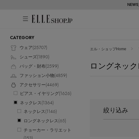
NEWS
CATEGORY
アカウントをお持ちの方
WOMEN
MEN
KIDS
LIFESTYLE
ウェア(
25707
)
エル・ショップHome
シューズ(
1890
)
ログイン
ロングネック
ITEMS
バッグ・財布(
2599
)
ファッション小物(
4859
)
新着アイテム
はじめてご利用の方
アクセサリー(
4469
)
再入荷アイテム
ピアス・イヤリング(
1626
)
新規会員登録
ランキング
ネックレス(
1364
)
ブランド
絞り込み
ネックレス(
1146
)
最旬！トレンドワード
ロングネックレス(
65
)
メールマガジン登録
アイテム一覧
チョーカー・ラリエット
【予約】新作ウェアをチェック
最新トレンドや限定アイテム、セール
(
153
)
SALE
【Tシャツ】デイリーに活躍