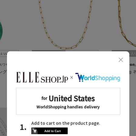
ck View
Quick View
お気に入り
お気に入
martinique
les bonbon
ト・キャトル パリ
/マルティニーク
TURQUOISEストーンロングネックレス
【MARIHA】Silent Rainロングレクタングチェーン40cm
shine lon
ゴールド
ゴールド
¥26,400
残りわずか
¥75,900