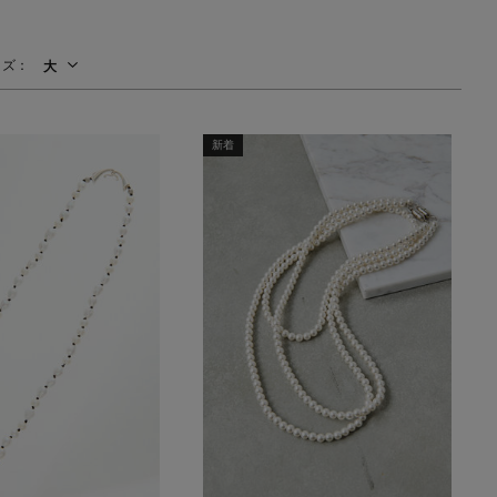
【エディターズ・エッセンシャル】
イズ：
大
ベーシックとトレンドが交差する16の名品
新着