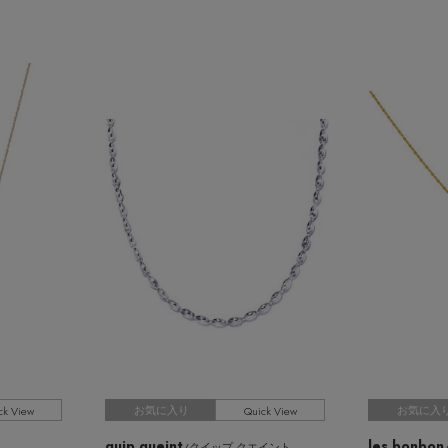
ck View
Quick View
お気に入り
お気に入
quip queint
les bonbon
/クイップ クエイント