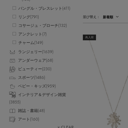
情報をいち早くお届けします。
バングル・ブレスレット(
411
)
【日傘】完全遮光・軽量傘
ご登録はこちら
CATEGORY
リング(
791
)
【サンダル】ビーサンの季節！
並び替え：
新着順
ウェア
コサージュ・ブローチ(
【リネン】涼しい夏素材
132
)
シューズ
【CFCL】注目のPOP-UP
アンクレット(
7
)
すべてのウェア
再入荷
【レース】上品な透け感
チャーム(
149
)
バッグ・財布
ブラウス・シャツ
すべてのシューズ
【雨の日】急な雨対策グッズ
ランジェリー(
1639
)
カットソー・Tシャツ
ファッション小物
サンダル
すべてのバッグ・財布
【限定】ここでしか買えないアイテム
アンダーウェア(
68
)
ワンピース・チュニック
パンプス
アクセサリー
カゴバッグ
すべてのファッション小物
【ペプラム】トレンドシルエット
ビューティー(
パンツ
230
)
スニーカー
ショルダーバッグ
ランジェリー
ストール・マフラー・ケープ
すべてのアクセサリー
『ELLE』最新号掲載
スカート
スポーツ(
1486
)
フラットシューズ
トートバッグ
帽子・イヤーマフ
スポーツ
ピアス・イヤリング
すべてのランジェリー
【ジュエリー】シルバーでクールに
ジャケット
ベビー・キッズ(
959
)
レインシューズ
ハンドバッグ
ヘアアクセサリー
ネックレス
ランジェリー
すべてのスポーツ
ニット
インテリア＆デザイン雑貨
ブーツ
財布・小物
スマートフォンケース・タブレットケース
バングル・ブレスレット
インナー
ウェア
(
3855
)
コート
ボディバッグ・ウェストポーチ
アイウェア
リング
シューズ
ルームウェア・パジャマ
雑誌・書籍(
48
)
クラッチバッグ
ベルト
コサージュ・ブローチ
バッグ・小物
アート(
160
)
ボストンバッグ
グローブ
アンクレット
水着・スイムウェア
× CLEAR