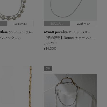
Quick View
Quick View
り
お気に入り
Bleu
AYAMI jewelry
/ランバン オン ブルー
/アヤミ ジュエリー
ーンネックレス
【予約販売】Renee チェーンネックレス
シルバー
¥14,300
予約