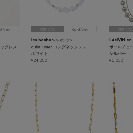
ck View
Quick View
お気に入り
お気に入
les bonbon
LANVIN en 
/ル ボンボン
ネックレス
quiet luster ロングネックレス
ボールチェ
ホワイト
シルバー
¥24,200
¥6,050