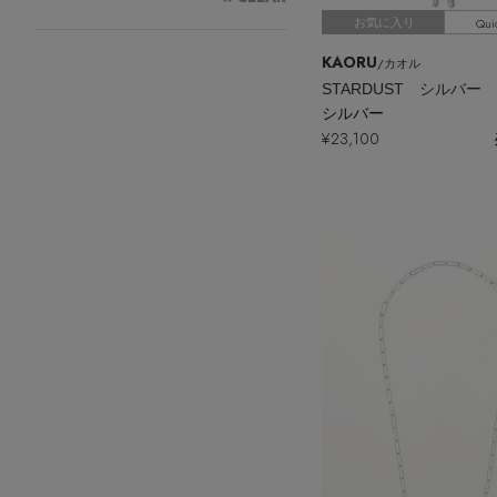
スーツケース
レッグウェア
チャーム
Qui
お気に入り
ポーチ
KAORU
/カオル
チャーム・ストラップ
その他(傘・ハンカチ・時計など)
シルバー
¥23,100