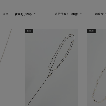
在庫：
表示件数：
画像サ
在庫ありのみ
80件
Stay in
新着
新着
the Loop
ELLE SHOP APP