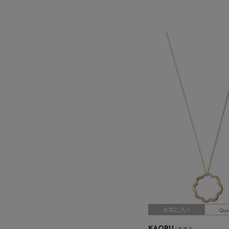
Qui
お気に入り
KAORU
/カオル