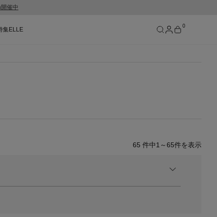
gn開催中
0
特集
ELLE
SEE RESULTS
65
件中
1～65
件を表示