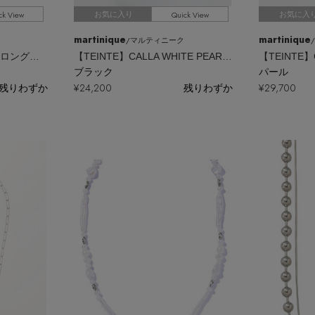
ck View
Quick View
お気に入り
お気に入
martinique
martinique
/マルティニーク
STARDUST シルバー ロングネックレス
【TEINTE】CALLA WHITE PEARL CORD ロングネックレス
ブラック
パール
残りわずか
¥24,200
残りわずか
¥29,700