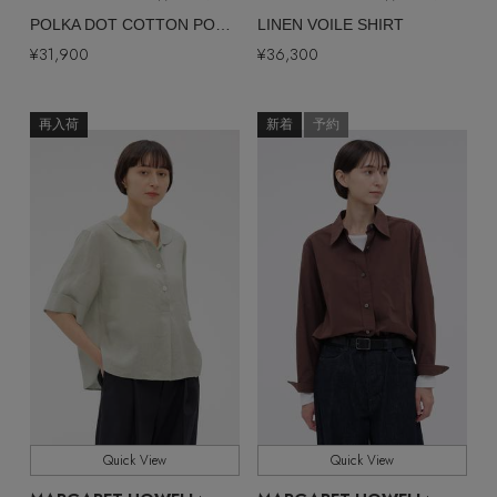
POLKA DOT COTTON POPLIN SHIRT
LINEN VOILE SHIRT
¥31,900
¥36,300
再入荷
新着
予約
Quick View
Quick View