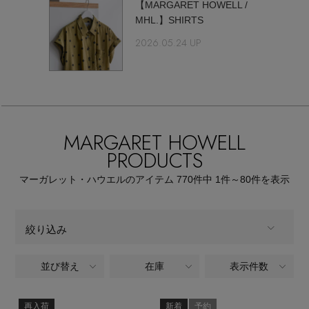
【サンダル】ビーサンの季節！
【MARGARET HOWELL /
エル・ショップについて
MHL.】SHIRTS
ウェア
2026.05.24 UP
【リネン】涼しい夏素材
お知らせ
シューズ
すべてのウェア
【CFCL】注目のPOP-UP
バッグ・財布
すべてのシューズ
よくあるご質問
ブラウス・シャツ
【レース】上品な透け感
MARGARET HOWELL
ファッション小物
すべてのバッグ・財布
PRODUCTS
サンダル
カットソー・Tシャツ
【雨の日】急な雨対策グッズ
マーガレット・ハウエルのアイテム
770
件中 1件～80
件を表示
アクセサリー
すべてのファッション小物
カゴバッグ
パンプス
ワンピース・チュニック
【限定】ここでしか買えないアイテム
ランジェリー
すべてのアクセサリー
ストール・マフラー・ケープ
絞り込み
ショルダーバッグ
スニーカー
パンツ
スポーツ
【ペプラム】トレンドシルエット
すべてのランジェリー
ピアス・イヤリング
並び替え
在庫
表示件数
ALL
帽子・イヤーマフ
商品タイプ
トートバッグ
フラットシューズ
スカート
すべてのスポーツ
『ELLE』最新号掲載
ランジェリー
ネックレス
全てのカテゴリ
再入荷
新着
予約
CATEGORY