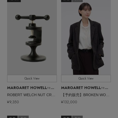
ヘアアクセサリー
ハンドバッグ
レインシューズ
ジャケット
ウェア
【ジュエリー】シルバーでクールに
インナー
全てのカラー
COLOR
バングル・ブレスレット
スマートフォンケース・タブレットケース
財布・小物
ブーツ
ニット
CONTENTS
シューズ
全てのサイズ
SIZE
リング
アイウェア
ボディバッグ・ウェストポーチ
コート
特集一覧
バッグ・小物
すべて
販売状況
コサージュ・ブローチ
ベルト
クラッチバッグ
ルームウェア・パジャマ
全ての価格
価格
水着・スイムウェア
NEW IN BRAND
アンクレット
グローブ
ボストンバッグ
Quick View
Quick View
チャーム
レッグウェア
BRAND NEWS
スーツケース
MARGARET HOWELL
MARGARET HOWELL
/マーガレット・ハウエル
/マーガレット・ハウエル
ROBERT WELCH NUT CRACKER
【予約販売】BROKEN WOOL HERRINGBONE JACKET
ポーチ
HOT STYLE
¥9,350
¥132,000
チャーム・ストラップ