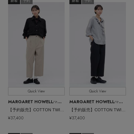
新着
予約
新着
予約
EDITOR'S CLOSET
その他(傘・ハンカチ・時計など)
メルマガ PICKUP
PERSONAL COLOR
エディター厳選ギフト
Quick View
Quick View
MARGARET HOWELL
MARGARET HOWELL
/マーガレット・ハウエル
/マーガレット・ハウエル
【予約販売】COTTON TWILL TROUSERS
【予約販売】COTTON TWILL TROUSERS
¥37,400
¥37,400