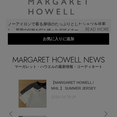
再入荷アイテム
メールマガジン登録
ランキング
ノーアイロンで着る身頃のたっぷりとしたシャツを提案
...READ MORE
し、英国の伝統を打ち破ったデザイナーとして華々しく
最新トレンドや限定アイテム、セール情報を
デビューを飾った「MARGARET HOWELL（マーガレッ
いち早くお届けします。
ブランド
お気に入りに追加
ト・ハウエル）」。デザイナー、マーガレット・ハウエ
ご登録はこちら
ルのライフスタイルの信念でもあるシンプル＆ベーシッ
最旬！トレンドワード
クを基本姿勢に、着心地や機能性を追求し、性別や年齢
MARGARET HOWELL NEWS
にとらわれないタイムレスでモダンなデザインを発信し
SUPPORT
マーガレット・ハウエルの最新情報・コーディネート
続けている。
【予約】新作ウェアをチェック
アイテム一覧
ET
【MARGARET HOWELL /
ご利用ガイド
【Tシャツ】デイリーに活躍
MHL.】 SUMMER JERSEY
SALE
2026.06.15 UP
カスタマーサポート
【日傘】完全遮光・軽量傘
CATEGORY