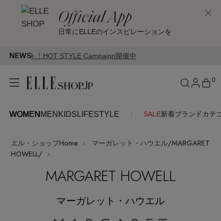
Official App
日常にELLEのインスピレーションを
NEWS
LE Campaign開催中
0
WOMEN
MEN
KIDS
LIFESTYLE
SALE
新着
ブランド
カテ
WOMEN
MEN
KIDS
LIFESTYLE
アカウントをお持ちの方
エル・ショップHome
マーガレット・ハウエル/MARGARET
ITEMS
ログイン
HOWELL/
SEE RESULTS
MARGARET HOWELL
はじめてご利用の方
新着アイテム
マーガレット・ハウエル
新規会員登録