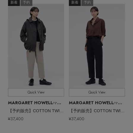
新着
予約
新着
予約
Quick View
Quick View
MARGARET HOWELL
MARGARET HOWELL
/マーガレット・ハウエル
/マーガレット・ハウエル
【予約販売】COTTON TWILL TROUSERS
【予約販売】COTTON TWILL TROUSERS
【エディターズ・エッセンシャル】
¥37,400
¥37,400
ベーシックとトレンドが交差する16の名品