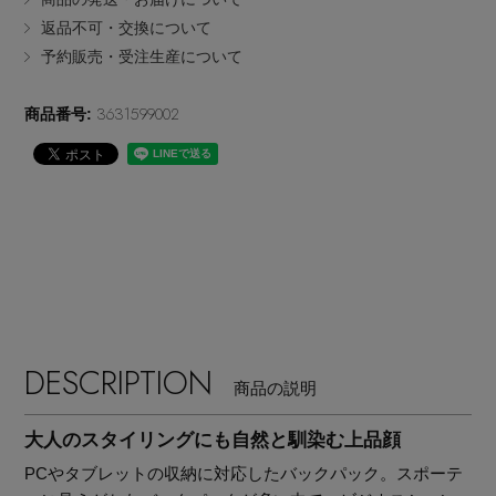
EDITOR'S CLOSET
返品不可・交換について
その他(傘・ハンカチ・時計など)
予約販売・受注生産について
メルマガ PICKUP
3631599002
商品番号:
PERSONAL COLOR
エディター厳選ギフト
DESCRIPTION
商品の説明
大人のスタイリングにも自然と馴染む上品顔
PCやタブレットの収納に対応したバックパック。スポーテ