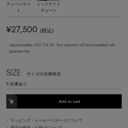
ヘアアクセサリー
ハンドバッグ
デューンライ
ミッドナイト
レインシューズ
ジャケット
ト
デューン
ウェア
インナー
バングル・ブレスレット
スマートフォンケース・タブレットケース
財布・小物
ブーツ
ニット
¥27,500
CONTENTS
シューズ
(税込)
リング
アイウェア
ボディバッグ・ウェストポーチ
コート
Approximately USD 174.54. Your payment will be proceeded with
特集一覧
バッグ・小物
Japanese Yen.
コサージュ・ブローチ
ベルト
クラッチバッグ
ルームウェア・パジャマ
水着・スイムウェア
NEW IN BRAND
アンクレット
SIZE
グローブ
ボストンバッグ
サイズの在庫状況
F:
在庫あり
チャーム
レッグウェア
BRAND NEWS
スーツケース
Add to cart
ポーチ
HOT STYLE
ラッピング・メッセージカードについて
チャーム・ストラップ
商品の発送・お届けについて