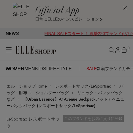
Official App
日常にELLEのインスピレーションを
NEWS
FINAL SALEスタート！ 総勢220ブランドがさらにプライ
0
WOMEN
MEN
KIDS
LIFESTYLE
SALE
新着
ブランド
カテ
WOMEN
MEN
KIDS
LIFESTYLE
アカウントをお持ちの方
エル・ショップHome
レスポートサック/LeSportsac
バ
ITEMS
ログイン
ッグ・財布
ショルダーバッグ
リュック・バックパック
SEE RESULTS
など
【Urban Essence】At Avenue Backpackアットアベニュ
ーバックパック (レスポートサック/LeSportsac)
はじめてご利用の方
新着アイテム
LeSportsac レスポートサッ
お気に入り済
このブランドをお気に入りに登録
ク
新規会員登録