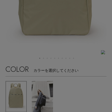
【ワンピース】猛暑日はこれ！
エル・ショップについて
ウェア
【リネン】涼しい夏素材
お知らせ
シューズ
すべてのウェア
【CFCL】注目のPOP-UP
バッグ・財布
すべてのシューズ
よくあるご質問
ブラウス・シャツ
【レース】上品な透け感
ファッション小物
すべてのバッグ・財布
サンダル
カットソー・Tシャツ
【限定】ここでしか買えないアイテム
アクセサリー
COLOR
すべてのファッション小物
カゴバッグ
カラーを選択してください
パンプス
ワンピース・チュニック
【ペプラム】トレンドシルエット
ランジェリー
すべてのアクセサリー
ストール・マフラー・ケープ
ショルダーバッグ
スニーカー
パンツ
スポーツ
『ELLE』最新号掲載
すべてのランジェリー
ピアス・イヤリング
帽子・イヤーマフ
トートバッグ
フラットシューズ
スカート
すべてのスポーツ
【ジュエリー】シルバーでクールに
ランジェリー
ネックレス