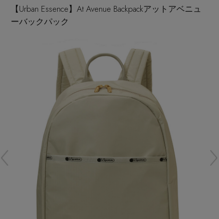
再入荷アイテム
【Urban Essence】At Avenue Backpackアットアベニュ
ーバックパック
メールマガジン登録
ランキング
最新トレンドや限定アイテム、セール情報を
いち早くお届けします。
ブランド
ご登録はこちら
最旬！トレンドワード
SUPPORT
【雨の日】急な雨対策グッズ
アイテム一覧
ご利用ガイド
【Tシャツ】デイリーに活躍
SALE
カスタマーサポート
【サンダル】ビーサンの季節！
CATEGORY