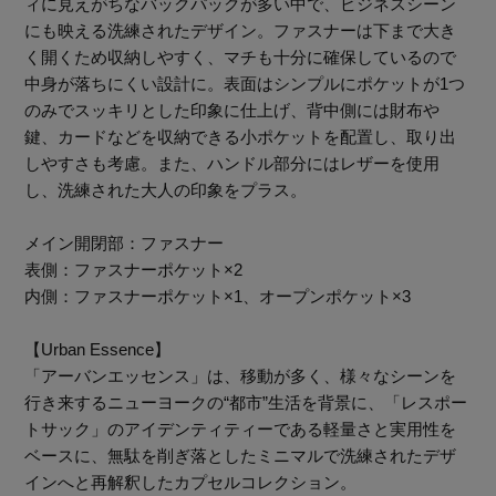
ィに見えがちなバックパックが多い中で、ビジネスシーン
にも映える洗練されたデザイン。ファスナーは下まで大き
く開くため収納しやすく、マチも十分に確保しているので
中身が落ちにくい設計に。表面はシンプルにポケットが1つ
のみでスッキリとした印象に仕上げ、背中側には財布や
鍵、カードなどを収納できる小ポケットを配置し、取り出
しやすさも考慮。また、ハンドル部分にはレザーを使用
し、洗練された大人の印象をプラス。
メイン開閉部：ファスナー
表側：ファスナーポケット×2
内側：ファスナーポケット×1、オープンポケット×3
【Urban Essence】
「アーバンエッセンス」は、移動が多く、様々なシーンを
行き来するニューヨークの“都市”生活を背景に、「レスポー
主役級ニットが揃う「シーエフシーエル」の
トサック」のアイデンティティーである軽量さと実用性を
POP UPがスタート
ベースに、無駄を削ぎ落としたミニマルで洗練されたデザ
インへと再解釈したカプセルコレクション。