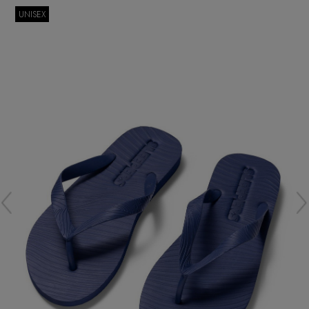
再入荷アイテム
UNISEX
メールマガジン登録
ランキング
最新トレンドや限定アイテム、セール情報を
いち早くお届けします。
ブランド
ご登録はこちら
最旬！トレンドワード
SUPPORT
【予約】新作ウェアをチェック
アイテム一覧
ご利用ガイド
【Tシャツ】デイリーに活躍
SALE
カスタマーサポート
【日傘】完全遮光・軽量傘
CATEGORY