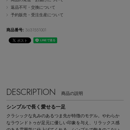
EDITOR'S CLOSET
返品不可・交換について
予約販売・受注生産について
その他(傘・ハンカチ・時計など)
メルマガ PICKUP
3631551001
商品番号:
PERSONAL COLOR
エディター厳選ギフト
DESCRIPTION
商品の説明
シンプルで長く愛せる一足
クラシックな丸みのあるつま先が特徴のモデル。やわらか
なラウンドトゥが足元に優しい印象を与え、リラックス感
のある雰囲気に仕上げてくれる。シンプルで飽きのこない