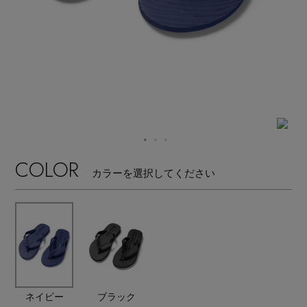
【サンダル】ビーサンの季節！
エル・ショップについて
ウェア
【リネン】涼しい夏素材
お知らせ
シューズ
すべてのウェア
【CFCL】注目のPOP-UP
バッグ・財布
すべてのシューズ
よくあるご質問
ブラウス・シャツ
【レース】上品な透け感
ファッション小物
すべてのバッグ・財布
サンダル
COLOR
カットソー・Tシャツ
カラーを選択してください
【雨の日】急な雨対策グッズ
アクセサリー
すべてのファッション小物
カゴバッグ
パンプス
ワンピース・チュニック
【限定】ここでしか買えないアイテム
ランジェリー
すべてのアクセサリー
ストール・マフラー・ケープ
ショルダーバッグ
スニーカー
パンツ
スポーツ
【ペプラム】トレンドシルエット
すべてのランジェリー
ピアス・イヤリング
帽子・イヤーマフ
トートバッグ
フラットシューズ
スカート
ネイビー
ブラック
すべてのスポーツ
『ELLE』最新号掲載