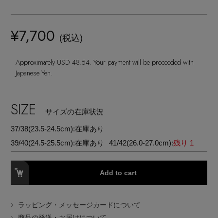
ランジェリー
ネックレス
ヘアアクセサリー
ハンドバッグ
レインシューズ
ジャケット
ウェア
¥7,700
【ジュエリー】シルバーでクールに
インナー
バングル・ブレスレット
(税込)
スマートフォンケース・タブレットケース
財布・小物
ブーツ
ニット
CONTENTS
シューズ
Approximately USD 48.54. Your payment will be proceeded with
リング
アイウェア
ボディバッグ・ウェストポーチ
Japanese Yen.
コート
特集一覧
バッグ・小物
コサージュ・ブローチ
ベルト
クラッチバッグ
SIZE
ルームウェア・パジャマ
サイズの在庫状況
水着・スイムウェア
NEW IN BRAND
アンクレット
グローブ
37/38(23.5-24.5cm):
在庫あり
ボストンバッグ
39/40(24.5-25.5cm):
在庫あり
41/42(26.0-27.0cm):
残り 1
チャーム
レッグウェア
BRAND NEWS
スーツケース
Add to cart
ポーチ
HOT STYLE
ラッピング・メッセージカードについて
チャーム・ストラップ
商品の発送・お届けについて