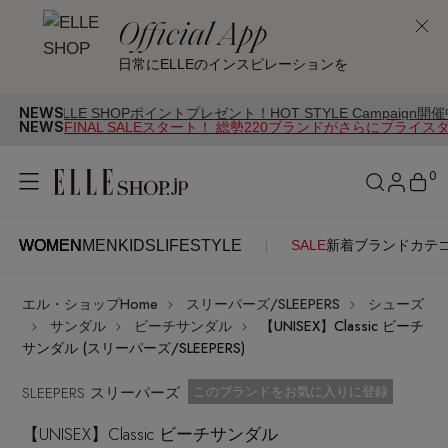
Official App
日常にELLEのインスピレーションを
NEWS
E SHOPポイントプレゼント！HOT STYLE Campaign開催中
NEWS
FINAL SALEスタート！ 総勢220ブランドがさらにプライス
0
WOMEN
MEN
KIDS
LIFESTYLE
SALE
新着
ブランド
カテ
WOMEN
MEN
KIDS
LIFESTYLE
アカウントをお持ちの方
エル・ショップHome
スリーパーズ/SLEEPERS
シューズ
ITEMS
ログイン
サンダル
ビーチサンダル
【UNISEX】Classic ビーチ
SEE RESULTS
サンダル (スリーパーズ/SLEEPERS)
はじめてご利用の方
SLEEPERS スリーパーズ
新着アイテム
お気に入り済
このブランドをお気に入りに登録
【UNISEX】Classic ビーチサンダル
新規会員登録