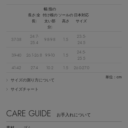
幅(指の
長さ(全
付け根の
ソールの
日本対応
長)
太い部
高さ
サイズ
分)
24.7-
23.5-
37-38
9.8-9.8
1.5
25.4
24.5
Stay in
the Loop
24.5-
39-40
26.1-26.8
9.9-10
1.5
25.5
41-42
27.4
10.2
1.5
26.0-27.0
ELLE SHOP 公式アプリ
単位：cm
サイズの測り方について
サイズチャート
CARE GUIDE
お手入れについて
素材
ゴム