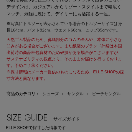
デザインは、カジュアルからリゾートスタイルまで幅広く
マッチ。気軽に履けて、デイリーにも活躍する一足。
※写真にトルソーが表示されている場合のトルソーサイズは身
長164cm、バスト82cm、ウエスト60cm、ヒップ85cmです。
天然ゴム製品のため、鼻緒部分のゴムの歪みや、本体に小さな
凹みがある場合がございます。また紙製のブランド外袋は本国
出荷時の商品梱包資材のため破損がある場合がございますが、
サステナビリティの観点より、そのままお届けを行っておりま
す。予めご了承ください。
※採寸情報はメーカー提供のものになるため、ELLE SHOPの採
寸方法と異なります。
商品のカテゴリ：
シューズ
サンダル
ビーチサンダル
SIZE GUIDE
【エディターズ・エッセンシャル】
サイズガイド
ベーシックとトレンドが交差する16の名品
ELLE SHOPで採寸した情報です