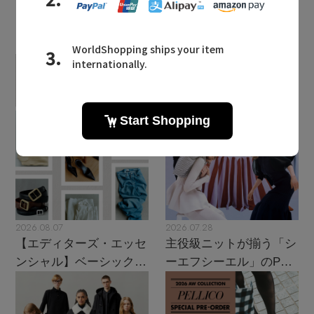
LATEST TOPICS
2026.08.07
2026.07.28
【エディターズ・エッセ
主役級ニットが揃う「シ
ンシャル】ベーシックと
ーエフシーエル」のPOP
トレンドが交差する16の
UPがスタート
名品