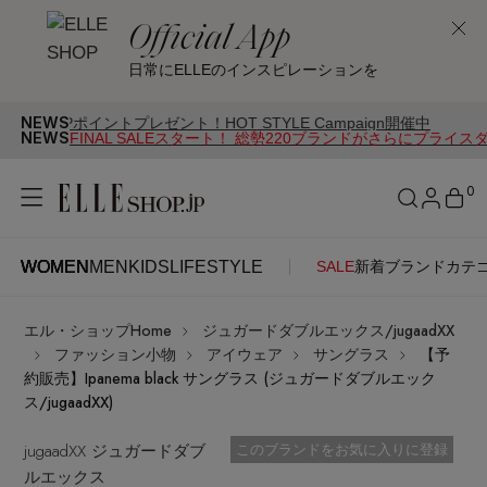
Official App
日常にELLEのインスピレーションを
NEWS
Pポイントプレゼント！HOT STYLE Campaign開催中
NEWS
FINAL SALEスタート！ 総勢220ブランドがさらにプライス
0
WOMEN
MEN
KIDS
LIFESTYLE
SALE
新着
ブランド
カテ
WOMEN
MEN
KIDS
LIFESTYLE
アカウントをお持ちの方
エル・ショップHome
ジュガードダブルエックス/jugaadXX
ITEMS
ログイン
ファッション小物
アイウェア
サングラス
【予
SEE RESULTS
約販売】Ipanema black サングラス (ジュガードダブルエック
ス/jugaadXX)
はじめてご利用の方
新着アイテム
jugaadXX ジュガードダブ
お気に入り済
このブランドをお気に入りに登録
ルエックス
新規会員登録