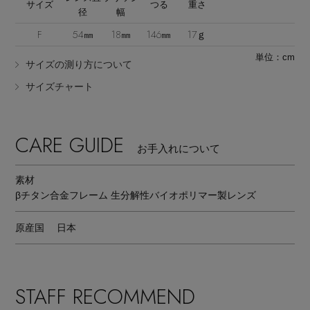
サイズ
つる
重さ
径
幅
F
54㎜
18㎜
146㎜
17ｇ
単位：cm
サイズの測り方について
サイズチャート
CARE GUIDE
お手入れについて
素材
βチタン合金フレーム 生分解性バイオポリマー製レンズ
原産国
日本
STAFF RECOMMEND