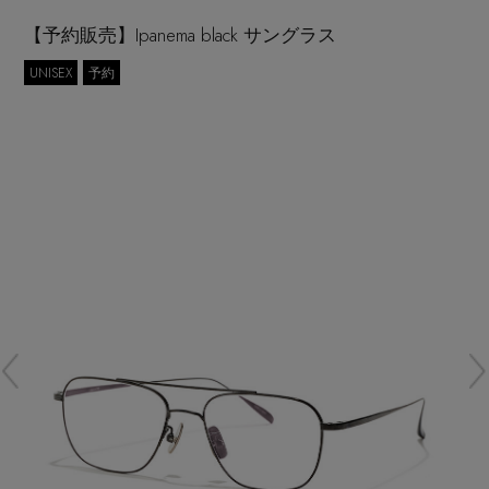
再入荷アイテム
【予約販売】Ipanema black サングラス
UNISEX
予約
メールマガジン登録
ランキング
最新トレンドや限定アイテム、セール情報を
いち早くお届けします。
ブランド
ご登録はこちら
最旬！トレンドワード
SUPPORT
【予約】新作ウェアをチェック
アイテム一覧
ご利用ガイド
【Tシャツ】デイリーに活躍
SALE
カスタマーサポート
【日傘】完全遮光・軽量傘
CATEGORY