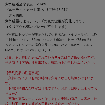
紫外線透過率表記 2.14%
ブルーライトカット率(クリア時)16.94％
・調光機能
紫外線量により、レンズの色の濃度が変化します。
（クリアから薄いグレーに変化します）
※写真にトルソーが表示されている場合のトルソーサイズは身
Stay in
the Loop
長164cm、バスト82cm、ウエスト60cm、ヒップ85cmです。
※メンズトルソーの場合身長180cm、バスト83cm、ウエスト
66cm、ヒップ86cmになります。
ELLE SHOP 公式アプリ
お届け予定時期が表示されているサイズは予約販売商品です。
予約商品は下記の注意事項をご確認の上お申し込みください。
【予約商品の注意事項】
・入荷状況によりお届け時期が変更になる可能性がございま
す。
・お届け時間のご指定は可能ですが、お届け日指定は承ってお
りません。
・画像の商品はサンプルとなります。実際の商品とは素材、仕
様、加工、サイズ等が若干異なる場合がございます。