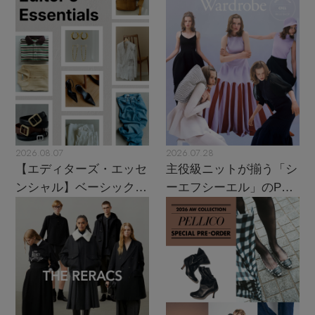
2026.08.07
2026.07.28
【エディターズ・エッセ
主役級ニットが揃う「シ
ンシャル】ベーシックと
ーエフシーエル」のPOP
トレンドが交差する16の
UPがスタート
名品