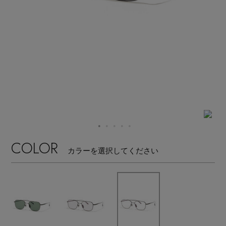
【サンダル】ビーサンの季節！
エル・ショップについて
ウェア
【リネン】涼しい夏素材
お知らせ
シューズ
すべてのウェア
【CFCL】注目のPOP-UP
バッグ・財布
すべてのシューズ
よくあるご質問
ブラウス・シャツ
【レース】上品な透け感
ファッション小物
すべてのバッグ・財布
サンダル
カットソー・Tシャツ
【雨の日】急な雨対策グッズ
アクセサリー
すべてのファッション小物
COLOR
カゴバッグ
パンプス
カラーを選択してください
ワンピース・チュニック
【限定】ここでしか買えないアイテム
ランジェリー
すべてのアクセサリー
ストール・マフラー・ケープ
ショルダーバッグ
スニーカー
パンツ
スポーツ
【ペプラム】トレンドシルエット
すべてのランジェリー
ピアス・イヤリング
帽子・イヤーマフ
トートバッグ
フラットシューズ
スカート
すべてのスポーツ
『ELLE』最新号掲載