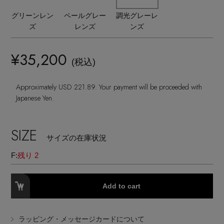
ランジェリー
ネックレス
ヘアアクセサリー
ハンドバッグ
グリーンレン
ペールグレー
調光グレーレ
レインシューズ
ジャケット
ズ
レンズ
ンズ
ウェア
【ジュエリー】シルバーでクールに
インナー
バングル・ブレスレット
スマートフォンケース・タブレットケース
財布・小物
ブーツ
ニット
CONTENTS
¥35,200
シューズ
(税込)
リング
アイウェア
ボディバッグ・ウェストポーチ
コート
Approximately USD 221.89. Your payment will be proceeded with
特集一覧
バッグ・小物
コサージュ・ブローチ
Japanese Yen.
ベルト
クラッチバッグ
ルームウェア・パジャマ
水着・スイムウェア
NEW IN BRAND
アンクレット
SIZE
グローブ
ボストンバッグ
サイズの在庫状況
F:
残り 2
チャーム
レッグウェア
BRAND NEWS
スーツケース
Add to cart
ポーチ
HOT STYLE
ラッピング・メッセージカードについて
チャーム・ストラップ