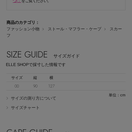
つ-」
をご覧ください。
商品のカテゴリ：
ファッション小物
ストール・マフラー・ケープ
スカー
フ
Stay in
the Loop
SIZE GUIDE
サイズガイド
ELLE SHOPで採寸した情報です
ELLE SHOP 公式アプリ
サイズ
縦
横
00
90
127
単位：cm
サイズの測り方について
サイズチャート