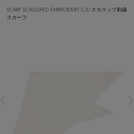
再入荷アイテム
SCARF SCALLOPED EMBROIDERY C/LI スカラップ刺繍
スカーフ
メールマガジン登録
ランキング
最新トレンドや限定アイテム、セール情報を
いち早くお届けします。
ブランド
ご登録はこちら
最旬！トレンドワード
SUPPORT
【予約】新作ウェアをチェック
アイテム一覧
ご利用ガイド
【Tシャツ】デイリーに活躍
SALE
カスタマーサポート
【日傘】完全遮光・軽量傘
CATEGORY