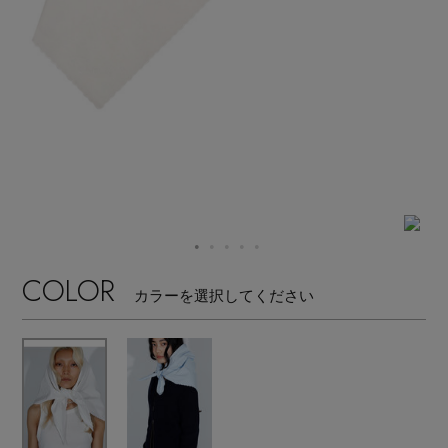
【サンダル】ビーサンの季節！
エル・ショップについて
ウェア
【リネン】涼しい夏素材
お知らせ
シューズ
すべてのウェア
【CFCL】注目のPOP-UP
バッグ・財布
すべてのシューズ
よくあるご質問
ブラウス・シャツ
【レース】上品な透け感
ファッション小物
すべてのバッグ・財布
サンダル
カットソー・Tシャツ
【雨の日】急な雨対策グッズ
アクセサリー
COLOR
すべてのファッション小物
カゴバッグ
カラーを選択してください
パンプス
ワンピース・チュニック
【限定】ここでしか買えないアイテム
ランジェリー
すべてのアクセサリー
ストール・マフラー・ケープ
ショルダーバッグ
スニーカー
パンツ
スポーツ
【ペプラム】トレンドシルエット
すべてのランジェリー
ピアス・イヤリング
帽子・イヤーマフ
トートバッグ
フラットシューズ
スカート
すべてのスポーツ
『ELLE』最新号掲載