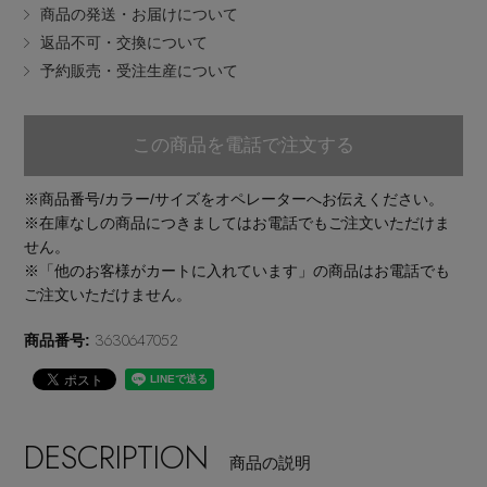
商品の発送・お届けについて
EDITOR'S CLOSET
返品不可・交換について
その他(傘・ハンカチ・時計など)
予約販売・受注生産について
メルマガ PICKUP
この商品を電話で注文する
PERSONAL COLOR
※商品番号/カラー/サイズをオペレーターへお伝えください。
※在庫なしの商品につきましてはお電話でもご注文いただけま
せん。
エディター厳選ギフト
※「他のお客様がカートに入れています」の商品はお電話でも
ご注文いただけません。
3630647052
商品番号:
DESCRIPTION
商品の説明