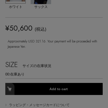
ランジェリー
ネックレス
ヘアアクセサリー
ハンドバッグ
ホワイト
サックス
レインシューズ
ジャケット
ウェア
【ジュエリー】シルバーでクールに
インナー
バングル・ブレスレット
スマートフォンケース・タブレットケース
財布・小物
ブーツ
ニット
¥50,600
CONTENTS
シューズ
(税込)
リング
アイウェア
ボディバッグ・ウェストポーチ
コート
Approximately USD 321.16. Your payment will be proceeded with
特集一覧
バッグ・小物
Japanese Yen.
コサージュ・ブローチ
ベルト
クラッチバッグ
ルームウェア・パジャマ
水着・スイムウェア
NEW IN BRAND
アンクレット
SIZE
グローブ
ボストンバッグ
サイズの在庫状況
00:
在庫あり
チャーム
レッグウェア
BRAND NEWS
スーツケース
Add to cart
ポーチ
HOT STYLE
ラッピング・メッセージカードについて
チャーム・ストラップ