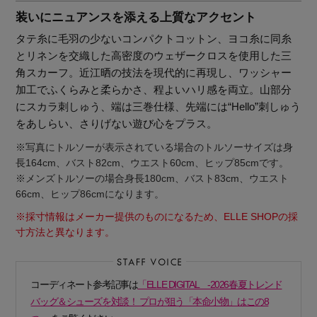
装いにニュアンスを添える上質なアクセント
タテ糸に毛羽の少ないコンパクトコットン、ヨコ糸に同糸
とリネンを交織した高密度のウェザークロスを使用した三
角スカーフ。近江晒の技法を現代的に再現し、ワッシャー
加工でふくらみと柔らかさ、程よいハリ感を両立。山部分
にスカラ刺しゅう、端は三巻仕様、先端には“Hello”刺しゅう
をあしらい、さりげない遊び心をプラス。
※写真にトルソーが表示されている場合のトルソーサイズは身
長164cm、バスト82cm、ウエスト60cm、ヒップ85cmです。
※メンズトルソーの場合身長180cm、バスト83cm、ウエスト
66cm、ヒップ86cmになります。
※採寸情報はメーカー提供のものになるため、ELLE SHOPの採
寸方法と異なります。
【エディターズ・エッセンシャル】
コーディネート参考記事は
「ELLE DIGITAL -2026春夏トレンド
ベーシックとトレンドが交差する16の名品
バッグ＆シューズを対談！ プロが狙う「本命小物」はこの8