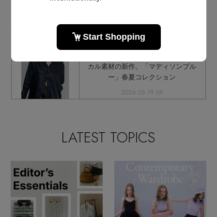
マディソンブルーに関連するメールマガジン
軽やかにまとう、洗練リネン＆トロピ
カル素材の新作。「マディソンブル
ー」春夏コレクション
2026.03.19 UP
LATEST TOPICS