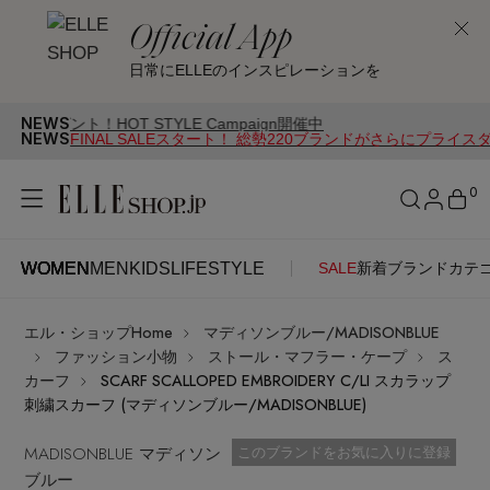
Official App
日常にELLEのインスピレーションを
NEWS
HOT STYLE Campaign開催中
NEWS
FINAL SALEスタート！ 総勢220ブランドがさらにプライス
0
WOMEN
MEN
KIDS
LIFESTYLE
SALE
新着
ブランド
カテ
WOMEN
MEN
KIDS
LIFESTYLE
アカウントをお持ちの方
エル・ショップHome
マディソンブルー/MADISONBLUE
ITEMS
ログイン
ファッション小物
ストール・マフラー・ケープ
ス
SEE RESULTS
カーフ
SCARF SCALLOPED EMBROIDERY C/LI スカラップ
刺繍スカーフ (マディソンブルー/MADISONBLUE)
はじめてご利用の方
新着アイテム
MADISONBLUE マディソン
お気に入り済
このブランドをお気に入りに登録
ブルー
新規会員登録