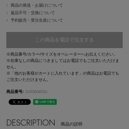
商品の発送・お届けについて
EDITOR'S CLOSET
返品不可・交換について
その他(傘・ハンカチ・時計など)
予約販売・受注生産について
メルマガ PICKUP
この商品を電話で注文する
PERSONAL COLOR
※商品番号/カラー/サイズをオペレーターへお伝えください。
※在庫なしの商品につきましてはお電話でもご注文いただけま
せん。
エディター厳選ギフト
※「他のお客様がカートに入れています」の商品はお電話でも
ご注文いただけません。
3630604036
商品番号:
DESCRIPTION
商品の説明