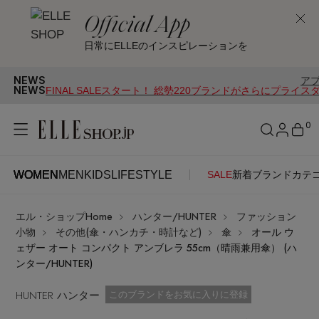
Official App
日常にELLEのインスピレーションを
NEWS
アプリ限定｜1,0
NEWS
FINAL SALEスタート！ 総勢220ブランドがさらにプライス
0
WOMEN
MEN
KIDS
LIFESTYLE
SALE
新着
ブランド
カテ
WOMEN
MEN
KIDS
LIFESTYLE
アカウントをお持ちの方
エル・ショップHome
ハンター/HUNTER
ファッション
ITEMS
ログイン
小物
その他(傘・ハンカチ・時計など)
傘
オール ウ
SEE RESULTS
ェザー オート コンパクト アンブレラ 55cm（晴雨兼用傘） (ハ
ンター/HUNTER)
はじめてご利用の方
新着アイテム
HUNTER ハンター
お気に入り済
このブランドをお気に入りに登録
新規会員登録