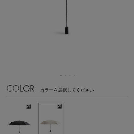
【サンダル】ビーサンの季節！
エル・ショップについて
ウェア
【リネン】涼しい夏素材
お知らせ
シューズ
すべてのウェア
【CFCL】注目のPOP-UP
バッグ・財布
すべてのシューズ
よくあるご質問
ブラウス・シャツ
【レース】上品な透け感
ファッション小物
すべてのバッグ・財布
サンダル
カットソー・Tシャツ
【雨の日】急な雨対策グッズ
アクセサリー
すべてのファッション小物
COLOR
カゴバッグ
パンプス
カラーを選択してください
ワンピース・チュニック
【限定】ここでしか買えないアイテム
ランジェリー
すべてのアクセサリー
ストール・マフラー・ケープ
ショルダーバッグ
スニーカー
パンツ
スポーツ
【ペプラム】トレンドシルエット
すべてのランジェリー
ピアス・イヤリング
帽子・イヤーマフ
トートバッグ
フラットシューズ
スカート
すべてのスポーツ
『ELLE』最新号掲載