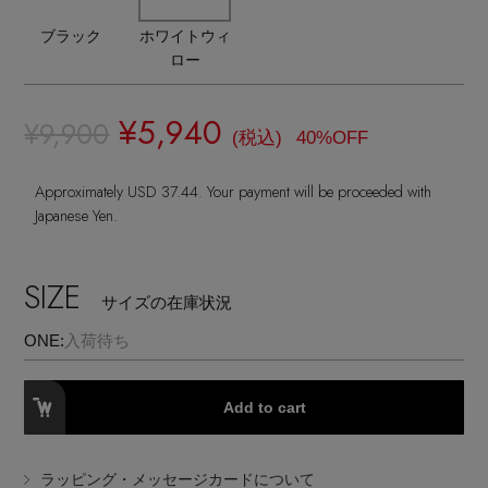
ランジェリー
ネックレス
ヘアアクセサリー
ハンドバッグ
レインシューズ
ブラック
ホワイトウィ
ジャケット
ロー
ウェア
【ジュエリー】シルバーでクールに
インナー
バングル・ブレスレット
スマートフォンケース・タブレットケース
財布・小物
ブーツ
ニット
CONTENTS
¥5,940
¥9,900
シューズ
(税込)
40%OFF
リング
アイウェア
ボディバッグ・ウェストポーチ
コート
Approximately USD 37.44. Your payment will be proceeded with
特集一覧
バッグ・小物
コサージュ・ブローチ
Japanese Yen.
ベルト
クラッチバッグ
ルームウェア・パジャマ
水着・スイムウェア
NEW IN BRAND
アンクレット
SIZE
グローブ
ボストンバッグ
サイズの在庫状況
ONE:
入荷待ち
チャーム
レッグウェア
BRAND NEWS
スーツケース
Add to cart
ポーチ
HOT STYLE
ラッピング・メッセージカードについて
チャーム・ストラップ