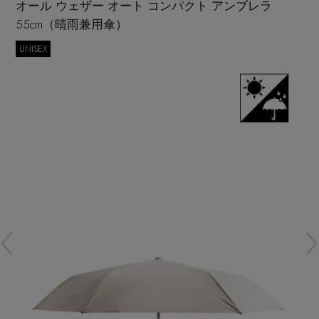
オール ウェザー オート コンパクト アンブレラ
再入荷アイテム
55cm（晴雨兼用傘）
UNISEX
メールマガジン登録
ランキング
最新トレンドや限定アイテム、セール情報を
いち早くお届けします。
ブランド
ご登録はこちら
最旬！トレンドワード
SUPPORT
【予約】新作ウェアをチェック
アイテム一覧
ご利用ガイド
【Tシャツ】デイリーに活躍
SALE
カスタマーサポート
【日傘】完全遮光・軽量傘
CATEGORY