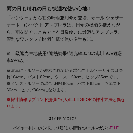
雨の日も晴れの日も快適な使い心地！
「ハンター」から初の晴雨兼用傘が登場。オール ウェザー
オート コンパクト アンブレラは、日傘の機能を携えなが
ら、雨を防ぐこともできる日常使いに最適なアンブレラ。
便利なワンタッチ開閉仕様で使い勝手も◎。
※一級遮光生地使用/ 遮熱効果/ 遮光率99.99%以上/UV遮蔽
率99%以上
※写真にトルソーが表示されている場合のトルソーサイズは身
長164cm、バスト82cm、ウエスト60cm、ヒップ85cmです。
※メンズトルソーの場合身長180cm、バスト83cm、ウエスト
66cm、ヒップ86cmになります。
※採寸情報はブランド提供のためELLE SHOPの採寸方法と異な
ります。
【エディターズ・エッセンシャル】
ベーシックとトレンドが交差する16の名品
バイヤーもレコメンド。より詳しい情報はメールマガジン
ELLE