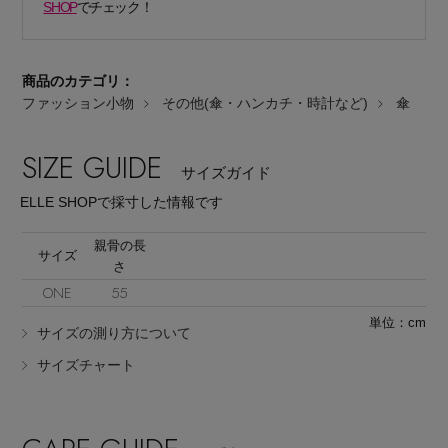
SHOP
でチェック！
商品のカテゴリ：
ファッション小物
その他(傘・ハンカチ・時計など)
傘
SIZE GUIDE
Stay in
the Loop
サイズガイド
ELLE SHOPで採寸した情報です
ELLE SHOP 公式アプリ
親骨の長
サイズ
さ
ONE
55
単位：cm
サイズの測り方について
サイズチャート