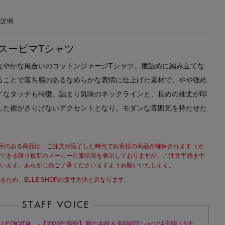
の説明
スーピマTシャツ
なやかな風合いのコットンジャージTシャツ。度詰めに編み立てな
ることで落ち感のあるなめらかな表情に仕上げた素材で、やや強め
イなタッチも特徴。詰まり気味のネックラインと、長めの袖丈が印
した裾がさりげないアクセントとなり、モダンな雰囲気を持たせた
と表示のある商品は、ご注文が完了した時点でお客様の商品が確保されます（カ
できる限り最新のメーカー在庫状況を表示しておりますが、ご注文手続き中
います。あらかじめご了承くださいますようお願いいたします。
ため、ELLE SHOPの採寸方法と異なります。
LLE DIGITAL -【2026年最新】夏の主役＆名脇役Tシャツ決定版｜5大