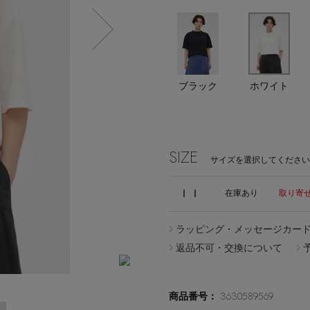
エディター厳選ギフト
ブラック
ホワイト
Stay in
the Loop
SIZE
サイズを選択してください
ＩＩ
在庫あり
取り寄せ
ELLE SHOP APP
ラッピング・メッセージカー
返品不可・交換について
3630589569
商品番号：