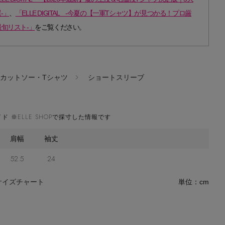
-」
、
「ELLE DIGITAL -今夏の【一軍Tシャツ】が見つかる！プロ厳
最旬リスト-」
をご覧ください。
カットソー・Tシャツ
ショートスリーブ
ド ※ELLE SHOPで採寸した情報です
肩幅
袖丈
52.5
24
サイズチャート
単位：cm