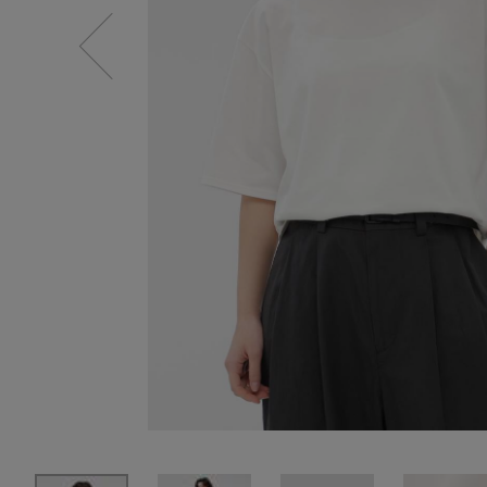
SALE
【Tシャツ】デイリーに活躍
情報をいち早くお届けします。
【日傘】完全遮光・軽量傘
ご登録はこちら
CATEGORY
【サンダル】ビーサンの季節！
ウェア
【リネン】涼しい夏素材
シューズ
【CFCL】注目のPOP-UP
すべてのウェア
【レース】上品な透け感
バッグ・財布
ブラウス・シャツ
すべてのシューズ
【雨の日】急な雨対策グッズ
カットソー・Tシャツ
ファッション小物
サンダル
すべてのバッグ・財布
【限定】ここでしか買えないアイテム
ワンピース・チュニック
パンプス
アクセサリー
カゴバッグ
すべてのファッション小物
【ペプラム】トレンドシルエット
パンツ
スニーカー
ショルダーバッグ
ランジェリー
ストール・マフラー・ケープ
すべてのアクセサリー
『ELLE』最新号掲載
スカート
フラットシューズ
トートバッグ
帽子・イヤーマフ
スポーツ
ピアス・イヤリング
すべてのランジェリー
【ジュエリー】シルバーでクールに
ジャケット
レインシューズ
ハンドバッグ
ヘアアクセサリー
ネックレス
ランジェリー
すべてのスポーツ
ニット
ブーツ
財布・小物
スマートフォンケース・タブレットケース
バングル・ブレスレット
インナー
ウェア
コート
ボディバッグ・ウェストポーチ
アイウェア
リング
シューズ
ルームウェア・パジャマ
クラッチバッグ
ベルト
コサージュ・ブローチ
バッグ・小物
ボストンバッグ
グローブ
アンクレット