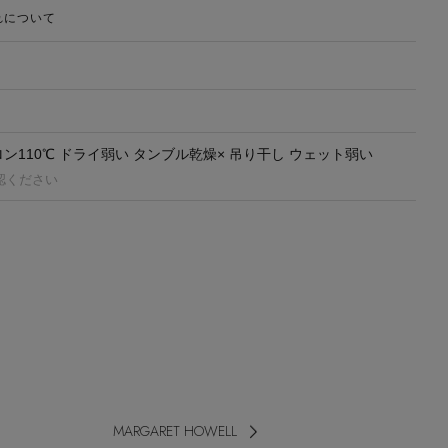
れについて
ロン110℃ ドライ弱い タンブル乾燥× 吊り干し ウェット弱い
認ください
MARGARET HOWELL