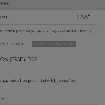
gn開催中
0
特集
ELLE
ENSE COTTON JERSEY TOP (マーガレット・ハウエル/MARGARET HOWELL)
SEE RESULTS
ーガレット・ハウエ
お気に入り済
このブランドをお気に入りに登録
ON JERSEY TOP
ur payment will be proceeded with Japanese Yen.
ださい