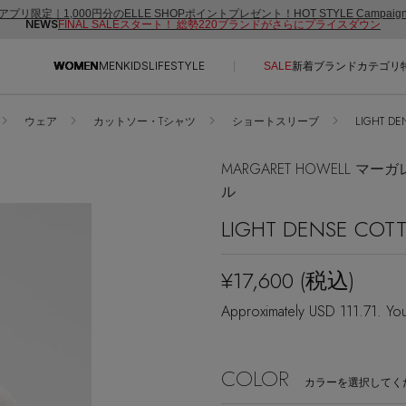
アプリ限定｜1,000円分のELLE SHOPポイントプレゼント！HOT STYLE Campai
NEWS
FINAL SALEスタート！ 総勢220ブランドがさらにプライスダウン
WOMEN
MEN
KIDS
LIFESTYLE
SALE
新着
ブランド
カテゴリ
ウェア
カットソー・Tシャツ
ショートスリーブ
LIGHT D
CONTENTS
SUPPORT
MARGARET HOWELL マ
ご利用ガイド
ル
特集一覧
カスタマーサポート
LIGHT DENSE COTT
NEW IN BRAND
エル・ショップについて
BRAND NEWS
お知らせ
¥17,600
(税込)
HOT STYLE
よくあるご質問
Approximately USD 111.71. Yo
EDITOR'S CLOSET
メルマガ PICKUP
COLOR
PERSONAL COLOR
カラーを選択してく