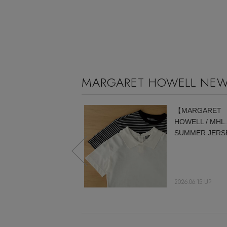
MARGARET HOWELL NE
MIZUNO FOR
【MARGARET
MARGARET
HOWELL / MHL
HOWELL
SUMMER JERS
2026.04.10 UP
2026.06.15 UP