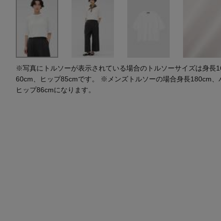
水着・スイムウェア
スーツケース
レッグウェア
チャーム
ポーチ
チャーム・ストラップ
その他(傘・ハンカチ・時計など)
※写真にトルソーが表示されている場合のトルソーサイズは身長164
60cm、ヒップ85cmです。 ※メンズトルソーの場合身長180cm、
ヒップ86cmになります。