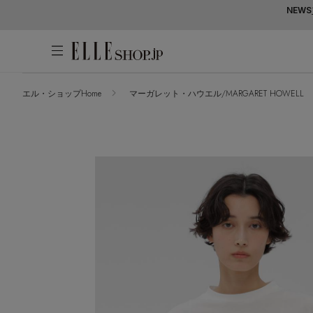
NEWS
エル・ショップHome
マーガレット・ハウエル/MARGARET HOWELL
アカウントをお持ちの方
WOMEN
MEN
KIDS
LIFESTYLE
ログイン
ITEMS
新着アイテム
はじめてご利用の方
再入荷アイテム
新規会員登録
ランキング
ブランド
最旬！トレンドワード
メールマガジン登録
アイテム一覧
【予約】新作ウェアをチェック
最新トレンドや限定アイテム、セール