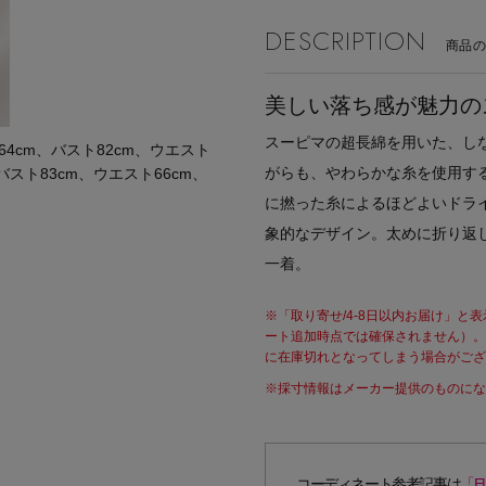
DESCRIPTION
商品
美しい落ち感が魅力の
スーピマの超長綿を用いた、し
cm、バスト82cm、ウエスト
がらも、やわらかな糸を使用す
バスト83cm、ウエスト66cm、
に撚った糸によるほどよいドラ
象的なデザイン。太めに折り返
一着。
※「取り寄せ/4-8日以内お届け」
ート追加時点では確保されません）。
に在庫切れとなってしまう場合がござ
※採寸情報はメーカー提供のものになる
コーディネート参考記事は
「E