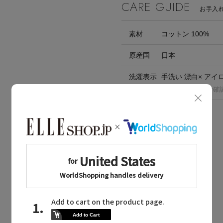
CARE GUIDE
お手入
素材
コットン 100%
原産国
日本
洗濯表示
手洗い 漂白× アイ
※洗濯表示の詳細は商品をご確
BOUGHT TOGETHER
同じブランドのアイテム