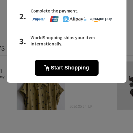
同じカテゴリのアイテム
WS
マーガレット・ハウエルに関連するニュース
【MARGARET
.】
HOWELL / MHL.】
EY
SHIRTS
2026.05.24 UP