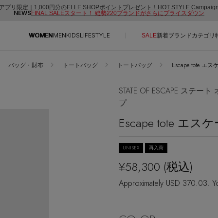
アプリ限定｜1,000円分のELLE SHOPポイントプレゼント！HOT STYLE Campai
NEWS
FINAL SALEスタート！ 総勢220ブランドがさらにプライスダウン
WOMEN
MEN
KIDS
LIFESTYLE
SALE
新着
ブランド
カテゴリ
バッグ・財布
トートバッグ
トートバッグ
Escape tote 
CONTENTS
SUPPORT
STATE OF ESCAPE ステー
ご利用ガイド
プ
特集一覧
カスタマーサポート
Escape tote エ
NEW IN BRAND
エル・ショップについて
BRAND NEWS
お知らせ
UNISEX
再入荷
HOT STYLE
よくあるご質問
¥58,300
(税込)
EDITOR'S CLOSET
Approximately USD 370.03. Yo
メルマガ PICKUP
PERSONAL COLOR