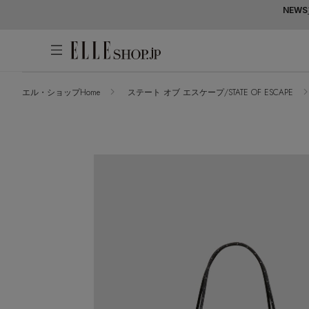
NEWS
エル・ショップHome
ステート オブ エスケープ/STATE OF ESCAPE
アカウントをお持ちの方
WOMEN
MEN
KIDS
LIFESTYLE
ログイン
ITEMS
新着アイテム
はじめてご利用の方
再入荷アイテム
新規会員登録
ランキング
ブランド
最旬！トレンドワード
メールマガジン登録
アイテム一覧
【予約】新作ウェアをチェック
最新トレンドや限定アイテム、セール