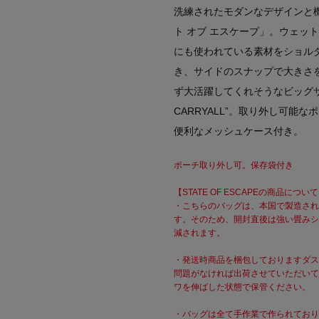
洗練されたモダンなデザインと
ト オブ エスケープ」。ウェッ
にも使われている素材をショル
き、サイドのスナップで大きさ
ず大活躍してくれそうなビッグサ
CARRYALL”。取り外し可
便利なメッシュケース付き。
ポーチ取り外し可。保存袋付き
【STATE OF ESCAPEの商品につい
・こちらのバッグは、本国で製造され
す。そのため、開封直後は強い畳みシ
減されます。
・発送時商品を梱包しておりますダス
問題がなければ出荷させていただいて
ワを伸ばした状態で保管ください。
・バッグは全て手作業で作られており