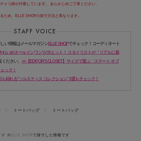
チャコ跡が付着しています。 あらかじめご了承ください。
ため、ELLE SHOPの採寸方法と異なります。
詳しい情報はメールマガジン
ELLE SHOP
でチェック！コーディネート
TAL -“きれいめオールインワン”が大ヒット！ スタイリストが「リアルに着
覧ください。
>>【EDITOR'S CLOSET】サイズで選ぶ「ステート オブ
チェック！
T】雨の日も頼れる“ソルスティス コレクション” 3選もチェック！
布
トートバッグ
トートバッグ
ド ※ELLE SHOPで採寸した情報です