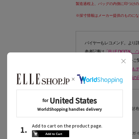
製造過程上、バッグの内側に印つけの
※採寸情報はメーカー提供のものになる
バイヤーもレコメンド。より
参考記事は
「ELLE DIGI
たい！」おすすめ10選-」
をご
エスケープ」の理想バッグも
>>【EDITOR'S CLOSE
商品のカテゴリ：
バッグ・財
SIZE GUIDE
サイズガイ