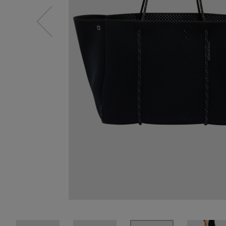
SALE
【Tシャツ】デイリーに活躍
情報をいち早くお届けします。
【日傘】完全遮光・軽量傘
ご登録はこちら
CATEGORY
【サンダル】ビーサンの季節！
ウェア
【リネン】涼しい夏素材
シューズ
【CFCL】注目のPOP-UP
すべてのウェア
【レース】上品な透け感
バッグ・財布
ブラウス・シャツ
すべてのシューズ
【雨の日】急な雨対策グッズ
カットソー・Tシャツ
ファッション小物
サンダル
すべてのバッグ・財布
【限定】ここでしか買えないアイテム
ワンピース・チュニック
パンプス
アクセサリー
カゴバッグ
すべてのファッション小物
【ペプラム】トレンドシルエット
パンツ
スニーカー
ショルダーバッグ
ランジェリー
ストール・マフラー・ケープ
すべてのアクセサリー
『ELLE』最新号掲載
スカート
フラットシューズ
トートバッグ
帽子・イヤーマフ
スポーツ
ピアス・イヤリング
すべてのランジェリー
【ジュエリー】シルバーでクールに
ジャケット
レインシューズ
ハンドバッグ
ヘアアクセサリー
ネックレス
ランジェリー
すべてのスポーツ
ニット
ブーツ
財布・小物
スマートフォンケース・タブレットケース
バングル・ブレスレット
インナー
ウェア
コート
ボディバッグ・ウェストポーチ
アイウェア
リング
シューズ
ルームウェア・パジャマ
クラッチバッグ
ベルト
コサージュ・ブローチ
バッグ・小物
ボストンバッグ
グローブ
アンクレット