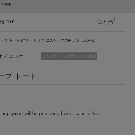
gn開催中
0
特集
ELLE
エスケープ トート (ステート オブ エスケープ/STATE OF ESCAPE)
SEE RESULTS
ト オブ エスケー
お気に入り済
このブランドをお気に入りに登録
スケープ トート
ur payment will be proceeded with Japanese Yen.