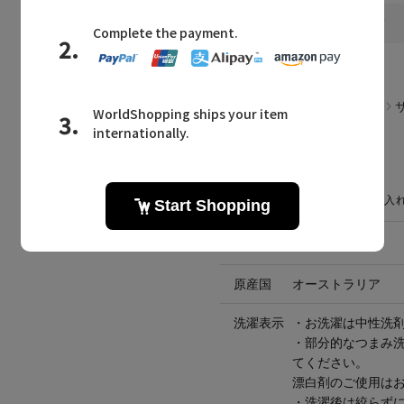
重さ
たて
F
690ｇ
28
サイズの測り方について
CARE GUIDE
お手入
素材
合成ゴム素材
原産国
オーストラリア
洗濯表示
・お洗濯は中性洗剤
・部分的なつまみ
てください。
漂白剤のご使用は
・洗濯後は絞らず