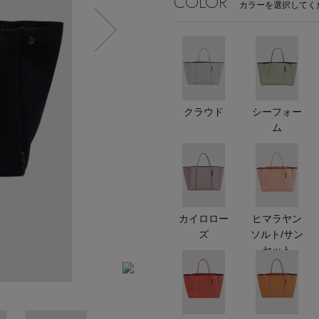
COLOR
エディター厳選ギフト
カラーを選択してく
Stay in
クラウド
シーフォー
ム
the Loop
カイロロー
ヒマラヤン
ELLE SHOP APP
ズ
ソルト/サン
セット