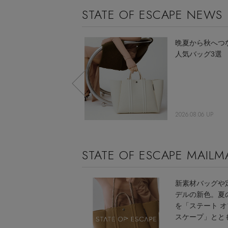
STATE OF ESCAPE NEWS
【UNISEX】アクティ
晩夏から秋へつ
ブな毎日を支えるスタ
人気バッグ3選
イリッシュリュック
2025.09.29 UP
2026.08.06 UP
STATE OF ESCAPE MAIL
新素材バッグや
デルの新色。夏
を「ステート オ
スケープ」とと