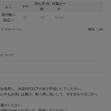
持ち手(内
付属ポー
よこ
マチ
周)
チ
最大幅60
25
43
12×16
底辺38
サイズチャート
単位：cm
れについて
を使用し、水温30℃以下の水で手洗いしてください。
洗いやもみ洗いは避け、軽く押し洗いして、すすぎを十分に行っ
お避けください。
に日陰でぬれつり干して、乾燥してください。