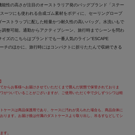
機能性の高さが注目のオーストラリア発のバッグブランド「ステー
トスーツにも使われる合成ゴム素材をボディに、セーリングロープ
ダーストラップに配した軽量かつ耐久性の高いバッグ。水洗いもで
を調整可能。通勤からアクティブシーン、旅行時までシーンを問わ
イズのこちらはブランドでも一番人気のライン“ESCAPE
能なポーチのほかに、旅行時にはコンパクトに折りたたんで収納できる
て】
てからお客様へお届けさせていただくまで畳んだ状態で保管されておりま
ワがついていることがございますが、ご使用いただく中で少しずつシワは軽
トケースは商品保護用であり、ケースに汚れが見られた場合も、商品自体に
おります。お届け後は付属のダストケースより取り出し、吊るすなどしてシ
ます。