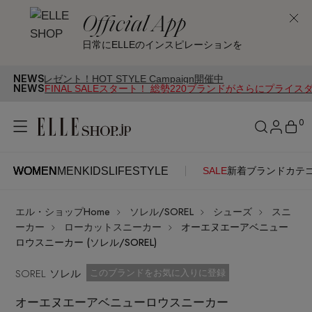
Official App
日常にELLEのインスピレーションを
NEWS
ント！HOT STYLE Campaign開催中
NEWS
FINAL SALEスタート！ 総勢220ブランドがさらにプライス
0
WOMEN
MEN
KIDS
LIFESTYLE
SALE
新着
ブランド
カテ
WOMEN
MEN
KIDS
LIFESTYLE
アカウントをお持ちの方
エル・ショップHome
ソレル/SOREL
シューズ
スニ
ITEMS
ログイン
ーカー
ローカットスニーカー
オーエヌエーアベニュー
SEE RESULTS
ロウスニーカー (ソレル/SOREL)
はじめてご利用の方
SOREL ソレル
新着アイテム
お気に入り済
このブランドをお気に入りに登録
オーエヌエーアベニューロウスニーカー
新規会員登録