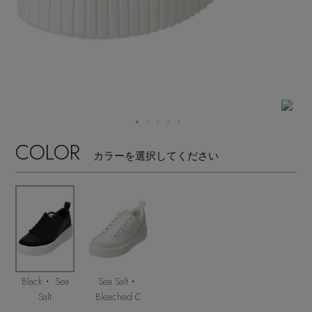
【サンダル】ビーサンの季節！
エル・ショップについて
ウェア
【リネン】涼しい夏素材
お知らせ
シューズ
すべてのウェア
【CFCL】注目のPOP-UP
バッグ・財布
すべてのシューズ
よくあるご質問
ブラウス・シャツ
【レース】上品な透け感
COLOR
カラーを選択してください
ファッション小物
すべてのバッグ・財布
サンダル
カットソー・Tシャツ
【雨の日】急な雨対策グッズ
アクセサリー
すべてのファッション小物
カゴバッグ
パンプス
ワンピース・チュニック
【限定】ここでしか買えないアイテム
ランジェリー
すべてのアクセサリー
ストール・マフラー・ケープ
ショルダーバッグ
スニーカー
パンツ
スポーツ
【ペプラム】トレンドシルエット
すべてのランジェリー
ピアス・イヤリング
Black・ Sea
Sea Salt・
帽子・イヤーマフ
トートバッグ
フラットシューズ
スカート
Salt
Bleached C
すべてのスポーツ
『ELLE』最新号掲載