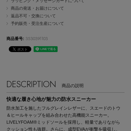
ラッピング・メッセージカードについて
EDITOR'S CLOSET
商品の発送・お届けについて
返品不可・交換について
その他(傘・ハンカチ・時計など)
予約販売・受注生産について
メルマガ PICKUP
3530391103
商品番号:
PERSONAL COLOR
エディター厳選ギフト
DESCRIPTION
商品の説明
快適な履き心地が魅力の防水スニーカー
防水加工を施したフルグレインレザーに、スエードのトウ
＆ヒールキャップを組み合わせた高機能スニーカー。
LIVELYFOAM®ミッドソールを採用し、軽量でありながら
クッション性も抜群。さらに、成型EVAが衝撃を吸収し、