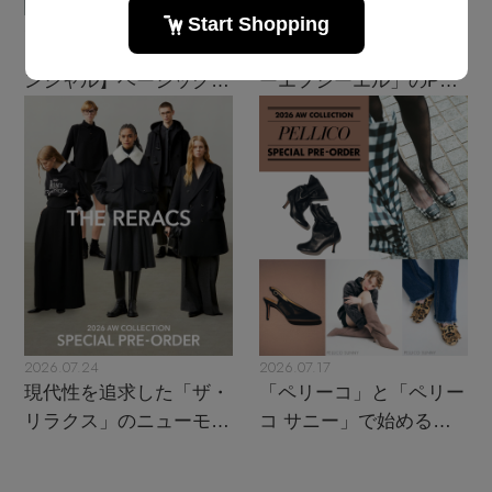
2026.08.07
2026.07.28
【エディターズ・エッセ
主役級ニットが揃う「シ
ンシャル】ベーシックと
ーエフシーエル」のPOP
トレンドが交差する16の
UPがスタート
名品
2026.07.24
2026.07.17
現代性を追求した「ザ・
「ペリーコ」と「ペリー
リラクス」のニューモダ
コ サニー」で始める秋
ンクラシック
支度