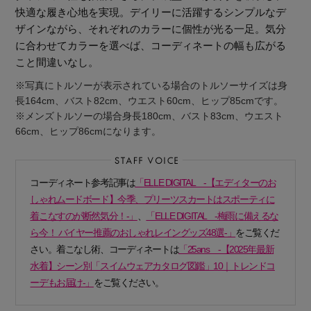
快適な履き心地を実現。デイリーに活躍するシンプルなデ
ザインながら、それぞれのカラーに個性が光る一足。気分
に合わせてカラーを選べば、コーディネートの幅も広がる
こと間違いなし。
※写真にトルソーが表示されている場合のトルソーサイズは身
長164cm、バスト82cm、ウエスト60cm、ヒップ85cmです。
※メンズトルソーの場合身長180cm、バスト83cm、ウエスト
66cm、ヒップ86cmになります。
コーディネート参考記事は
「ELLE DIGITAL -【エディターのお
しゃれムードボード】今季、プリーツスカートはスポーティに
着こなすのが断然気分！-」
、
「ELLE DIGITAL -梅雨に備えるな
ら今！ バイヤー推薦のおしゃれレイングッズ48選-」
をご覧くだ
さい。着こなし術、コーディネートは
「25ans -【2025年最新
水着】シーン別「スイムウェアカタログ図鑑」10｜トレンドコ
【エディターズ・エッセンシャル】
ーデもお届け-」
をご覧ください。
ベーシックとトレンドが交差する16の名品