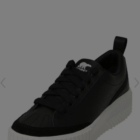
再入荷アイテム
メールマガジン登録
ランキング
最新トレンドや限定アイテム、セール情報を
いち早くお届けします。
ブランド
ご登録はこちら
最旬！トレンドワード
SUPPORT
【予約】新作ウェアをチェック
アイテム一覧
ご利用ガイド
【Tシャツ】デイリーに活躍
SALE
カスタマーサポート
【日傘】完全遮光・軽量傘
CATEGORY