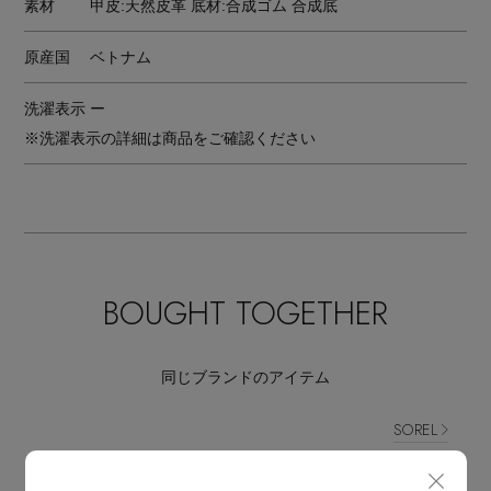
素材
甲皮:天然皮革 底材:合成ゴム 合成底
原産国
ベトナム
洗濯表示
ー
※洗濯表示の詳細は商品をご確認ください
BOUGHT TOGETHER
同じブランドのアイテム
SOREL