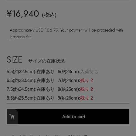
ランジェリー
ネックレス
ヘアアクセサリー
ハンドバッグ
レインシューズ
¥16,940
ジャケット
(税込)
ウェア
【ジュエリー】シルバーでクールに
インナー
バングル・ブレスレット
スマートフォンケース・タブレットケース
財布・小物
ブーツ
Approximately USD 106.79. Your payment will be proceeded with
ニット
CONTENTS
シューズ
Japanese Yen.
リング
アイウェア
ボディバッグ・ウェストポーチ
コート
特集一覧
バッグ・小物
SIZE
コサージュ・ブローチ
サイズの在庫状況
ベルト
クラッチバッグ
ルームウェア・パジャマ
5.5(約22.5cm):
在庫あり
6(約23cm):
入荷待ち
水着・スイムウェア
NEW IN BRAND
アンクレット
グローブ
6.5(約23.5cm):
在庫あり
7(約24cm):
残り 2
ボストンバッグ
7.5(約24.5cm):
在庫あり
8(約25cm):
残り 2
チャーム
レッグウェア
8.5(約25.5cm):
在庫あり
9(約26cm):
残り 2
BRAND NEWS
スーツケース
ポーチ
Add to cart
HOT STYLE
チャーム・ストラップ