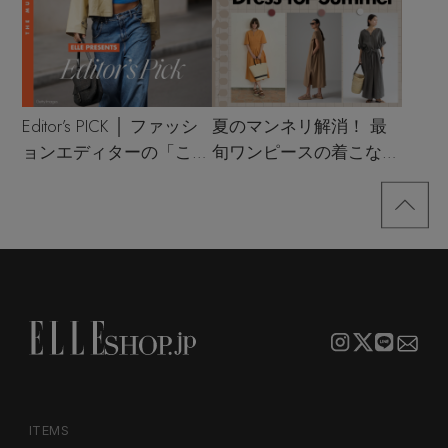
Editor’s PICK │ ファッシ
夏のマンネリ解消！ 最
ョンエディターの「これ
旬ワンピースの着こなし
買い！」リスト
サンプル
ITEMS