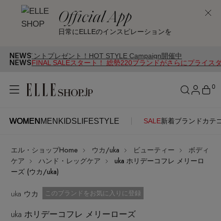
Official App
日常にELLEのインスピレーションを
NEWS
トプレゼント！HOT STYLE Campaign開催中
NEWS
FINAL SALEスタート！ 総勢220ブランドがさらにプライス
0
WOMEN
MEN
KIDS
LIFESTYLE
SALE
新着
ブランド
カテ
WOMEN
MEN
KIDS
LIFESTYLE
アカウントをお持ちの方
エル・ショップHome
ウカ/uka
ビューティー
ボディ
ITEMS
ログイン
ケア
ハンド・レッグケア
uka ホリデーコフレ メリーロ
SEE RESULTS
ーズ (ウカ/uka)
はじめてご利用の方
uka ウカ
新着アイテム
お気に入り済
このブランドをお気に入りに登録
uka ホリデーコフレ メリーローズ
新規会員登録