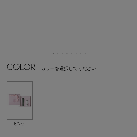
【サンダル】ビーサンの季節！
エル・ショップについて
ウェア
【リネン】涼しい夏素材
お知らせ
シューズ
すべてのウェア
【CFCL】注目のPOP-UP
バッグ・財布
すべてのシューズ
よくあるご質問
ブラウス・シャツ
【レース】上品な透け感
COLOR
カラーを選択してください
ファッション小物
すべてのバッグ・財布
サンダル
カットソー・Tシャツ
【雨の日】急な雨対策グッズ
アクセサリー
すべてのファッション小物
カゴバッグ
パンプス
ワンピース・チュニック
【限定】ここでしか買えないアイテム
ランジェリー
すべてのアクセサリー
ストール・マフラー・ケープ
ショルダーバッグ
スニーカー
パンツ
スポーツ
【ペプラム】トレンドシルエット
すべてのランジェリー
ピアス・イヤリング
ピンク
帽子・イヤーマフ
トートバッグ
フラットシューズ
スカート
すべてのスポーツ
『ELLE』最新号掲載