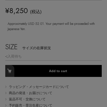
ランジェリー
ネックレス
ヘアアクセサリー
ハンドバッグ
レインシューズ
¥8,250
ジャケット
(税込)
ウェア
【ジュエリー】シルバーでクールに
インナー
バングル・ブレスレット
スマートフォンケース・タブレットケース
財布・小物
ブーツ
Approximately USD 52.01. Your payment will be proceeded with
ニット
CONTENTS
シューズ
Japanese Yen.
リング
アイウェア
ボディバッグ・ウェストポーチ
コート
特集一覧
バッグ・小物
SIZE
コサージュ・ブローチ
サイズの在庫状況
ベルト
クラッチバッグ
ルームウェア・パジャマ
-:
入荷待ち
水着・スイムウェア
NEW IN BRAND
アンクレット
グローブ
ボストンバッグ
Add to cart
チャーム
レッグウェア
BRAND NEWS
スーツケース
ラッピング・メッセージカードについて
ポーチ
商品の発送・お届けについて
HOT STYLE
返品不可・交換について
予約販売・受注生産について
チャーム・ストラップ