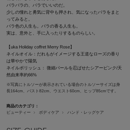
バラバラの、バラでいいのだ。
少しの憧れと勇気に背中も押され、気になったバラをまと
ってみると。
バラ色の人生も。バラの香る人生も。​
実は、意外と、手に入ったりするものらしい。​
【uka Holiday coffret Merry Rose】
ネイルオイル：だれもがイメージする王道なローズの香り
は華やかで陽気
ネイルポリッシュ： 微細パールを忍ばせたシアーピンク/天
然由来率約66%
※写真にトルソーが表示されている場合のトルソーサイズは身
長164cm、バスト82cm、ウエスト60cm、ヒップ85cmです。
商品のカテゴリ：
ビューティー
ボディケア
ハンド・レッグケア
【エディターズ・エッセンシャル】
ベーシックとトレンドが交差する16の名品