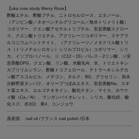
【uka rose study Merry Rose】
酢酸エチル、酢酸ブチル、ニトロセルロース、エタノール、
（アジピン酸／ネオペンチルグリコール／無水トリメリト酸）
コポリマー、クエン酸アセチルトリブチル、安息香酸スクロー
ス、クエン酸トリエチル、アクリレーツコポリマー、ステアラ
ルコニウムベントナイト、（アクリレーツ／メタクリル酸トリ
ス（トリメチルシロキシ）シリルプロピル）コポリマー、シリ
カ、イソプロパノール、ジ（C12－15）パレス－2リン酸、ジ安
息香酸DPG、クエン酸、リン酸、水酸化Al、水、トリエトキシ
カプリリルシラン、酢酸トコフェロール、テトラヘキシルデカ
ン酸アスコルビル、メチコン、タルク、BG、グリセリン、加水
分解野菜タンパク、オリーブつぼみエキス、安息香酸Na、スギ
ナ葉エキス、エルゴチオネイン、酸化チタン、マイカ、ホウケ
イ酸（Ca／Al）、マンガンバイオレット、シリカ、酸化鉄、酸
化スズ、赤202、黄4、コンジョウ
原産国
nail oil /フランス nail polish /日本