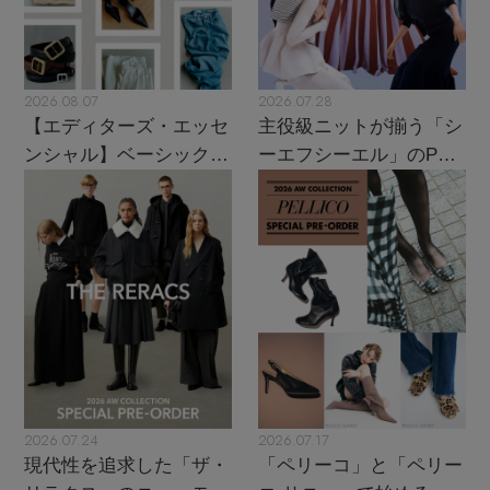
2026.08.07
2026.07.28
【エディターズ・エッセ
主役級ニットが揃う「シ
ンシャル】ベーシックと
ーエフシーエル」のPOP
トレンドが交差する16の
UPがスタート
名品
2026.07.24
2026.07.17
現代性を追求した「ザ・
「ペリーコ」と「ペリー