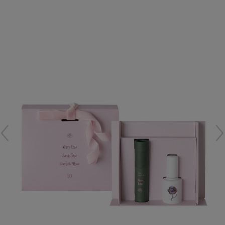
再入荷アイテム
メールマガジン登録
ランキング
最新トレンドや限定アイテム、セール情報を
いち早くお届けします。
ブランド
ご登録はこちら
最旬！トレンドワード
SUPPORT
【予約】新作ウェアをチェック
アイテム一覧
ご利用ガイド
【Tシャツ】デイリーに活躍
SALE
カスタマーサポート
【日傘】完全遮光・軽量傘
CATEGORY