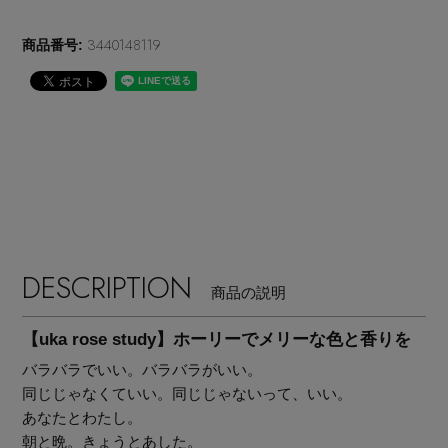
EDITOR'S CLOSET
3440148119
商品番号:
その他(傘・ハンカチ・時計など)
メルマガ PICKUP
PERSONAL COLOR
エディター厳選ギフト
DESCRIPTION
商品の説明
【uka rose study】ホーリーでメリーな色と香りを
バラバラでいい。バラバラがいい。​ ​
同じじゃなくていい。同じじゃないって、いい。
あなたとわたし。
朝と晩。きょうとあした。