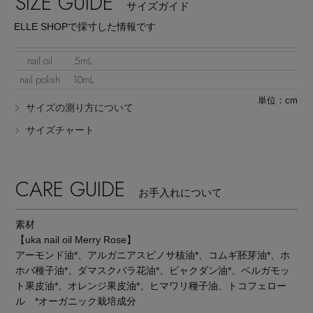
SIZE GUIDE
サイズガイド
ELLE SHOPで採寸した情報です
nail oil
5mL
nail polish
10mL
単位：cm
サイズの測り方について
Stay in
the Loop
サイズチャート
ELLE SHOP 公式アプリ
CARE GUIDE
お手入れについて
素材
【uka nail oil Merry Rose】
アーモンド油*、アルガニアスピノサ核油*、コムギ胚芽油*、ホ
ホバ種子油*、ダマスクバラ花油*、ビャクダン油*、ベルガモッ
ト果皮油*、オレンジ果皮油*、ヒマワリ種子油、トコフェロー
ル *オーガニック栽培成分