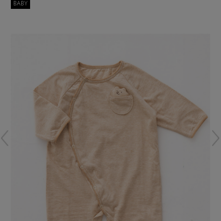
再入荷アイテム
BABY
メールマガジン登録
ランキング
最新トレンドや限定アイテム、セール情報を
いち早くお届けします。
ブランド
ご登録はこちら
最旬！トレンドワード
SUPPORT
【雨の日】急な雨対策グッズ
アイテム一覧
ご利用ガイド
【Tシャツ】デイリーに活躍
SALE
カスタマーサポート
【サンダル】ビーサンの季節！
CATEGORY