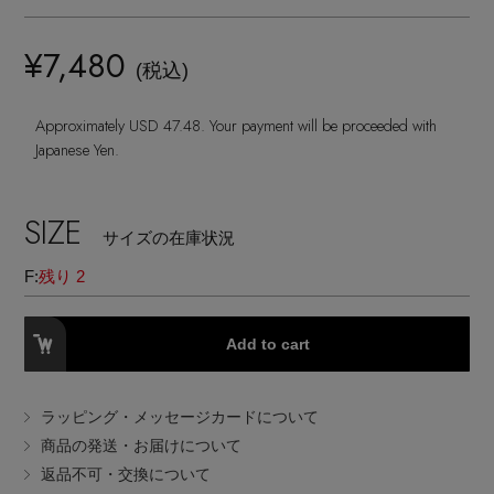
ヘアアクセサリー
ハンドバッグ
レインシューズ
ジャケット
ウェア
¥7,480
インナー
バングル・ブレスレット
(税込)
スマートフォンケース・タブレットケース
財布・小物
ブーツ
ニット
CONTENTS
シューズ
Approximately USD 47.48. Your payment will be proceeded with
リング
アイウェア
ボディバッグ・ウェストポーチ
Japanese Yen.
コート
特集一覧
バッグ・小物
コサージュ・ブローチ
ベルト
クラッチバッグ
SIZE
ルームウェア・パジャマ
サイズの在庫状況
水着・スイムウェア
NEW IN BRAND
アンクレット
グローブ
F:
残り 2
ボストンバッグ
チャーム
レッグウェア
BRAND NEWS
Add to cart
スーツケース
ポーチ
ラッピング・メッセージカードについて
HOT STYLE
商品の発送・お届けについて
返品不可・交換について
チャーム・ストラップ