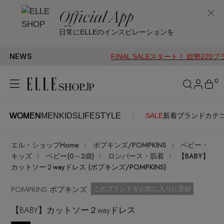
Official App
日常にELLEのインスピレーションを
NEWS
FINAL SALEスタート！ 総勢220ブランド
0
WOMEN
MEN
KIDS
LIFESTYLE
SALE
新着
ブランド
カテ
WOMEN
MEN
KIDS
LIFESTYLE
アカウントをお持ちの方
エル・ショップHome
ポプキンズ/POMPKINS
ベビー・
ITEMS
ログイン
キッズ
ベビー(0～2歳)
ロンパース・肌着
【BABY】
SEE RESULTS
カットソー２wayドレス (ポプキンズ/POMPKINS)
はじめてご利用の方
POMPKINS ポプキンズ
新着アイテム
お気に入り済
このブランドをお気に入りに登録
【BABY】カットソー２wayドレス
新規会員登録