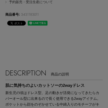
予約販売・受注生産について
EDITOR'S CLOSET
その他(傘・ハンカチ・時計など)
3431183011
商品番号:
メルマガ PICKUP
PERSONAL COLOR
エディター厳選ギフト
DESCRIPTION
商品の説明
肌に気持ちのよいカットソーの2wayドレス
新生児の頃はドレス型、足の動きが活発になってきたらカ
バーオール型に出来るので長く使用できる2wayアイテム。
ポケットから顔をのぞかせている中綿入りのモチーフがキ