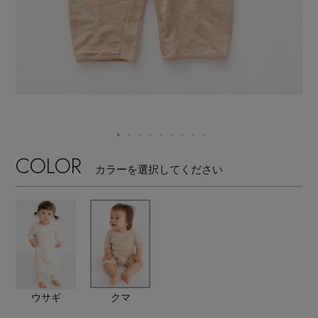
【ワンピース】猛暑日はこれ！
エル・ショップについて
ウェア
【リネン】涼しい夏素材
お知らせ
シューズ
すべてのウェア
【CFCL】注目のPOP-UP
バッグ・財布
すべてのシューズ
よくあるご質問
ブラウス・シャツ
【レース】上品な透け感
ファッション小物
すべてのバッグ・財布
サンダル
COLOR
カットソー・Tシャツ
カラーを選択してください
【限定】ここでしか買えないアイテム
アクセサリー
すべてのファッション小物
カゴバッグ
パンプス
ワンピース・チュニック
【ペプラム】トレンドシルエット
ランジェリー
すべてのアクセサリー
ストール・マフラー・ケープ
ショルダーバッグ
スニーカー
パンツ
スポーツ
『ELLE』最新号掲載
すべてのランジェリー
ピアス・イヤリング
帽子・イヤーマフ
トートバッグ
フラットシューズ
スカート
ウサギ
クマ
すべてのスポーツ
【ジュエリー】シルバーでクールに
ランジェリー
ネックレス