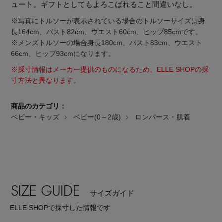
ュート。ギフトとしてもよろこばれること間違いなし。
※写真にトルソーが表示されている場合のトルソーサイズは身
長164cm、バスト82cm、ウエスト60cm、ヒップ85cmです。
※メンズトルソーの場合身長180cm、バスト83cm、ウエスト
66cm、ヒップ93cmになります。
※採寸情報はメーカー提供のものになるため、ELLE SHOPの採
寸方法と異なります。
商品のカテゴリ：
ベビー・キッズ
ベビー(0～2歳)
ロンパース・肌着
SIZE GUIDE
主役級ニットが揃う「シーエフシーエル」の
サイズガイド
POP UPがスタート
ELLE SHOPで採寸した情報です