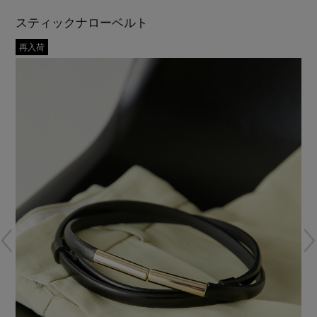
再入荷アイテム
スティックナローベルト
再入荷
メールマガジン登録
ランキング
最新トレンドや限定アイテム、セール情報を
いち早くお届けします。
ブランド
ご登録はこちら
最旬！トレンドワード
SUPPORT
【予約】新作ウェアをチェック
アイテム一覧
ご利用ガイド
【Tシャツ】デイリーに活躍
SALE
カスタマーサポート
【日傘】完全遮光・軽量傘
CATEGORY