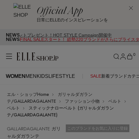
Official App
日常にELLEのインスピレーションを
NEWS
プレゼント！HOT STYLE Campaign開催中
NEWS
FINAL SALEスタート！ 総勢220ブランドがさらにプライス
0
WOMEN
MEN
KIDS
LIFESTYLE
SALE
新着
ブランド
カテ
WOMEN
MEN
KIDS
LIFESTYLE
アカウントをお持ちの方
エル・ショップHome
ガリャルダガラン
ITEMS
ログイン
テ/GALLARDAGALANTE
ファッション小物
ベルト
SEE RESULTS
ベルト
スティックナローベルト (ガリャルダガラン
テ/GALLARDAGALANTE)
はじめてご利用の方
新着アイテム
GALLARDAGALANTE ガリ
お気に入り済
このブランドをお気に入りに登録
ャルダガランテ
新規会員登録