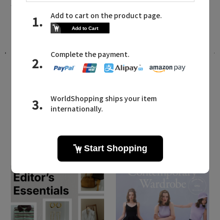
ト
《晩夏～秋まで大活躍！》羽織でも一
枚着でもサマになる"シアーデニムシャ
ツ"
2026.08.07 UP
LATEST TOPICS