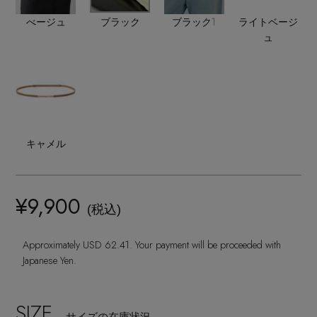
ランジェリー
ネックレス
ヘアアクセサリー
ハンドバッグ
べージュ
ブラック
ブラック1
ライトベージ
レインシューズ
ジャケット
ュ
ウェア
【ジュエリー】シルバーでクールに
インナー
バングル・ブレスレット
スマートフォンケース・タブレットケース
財布・小物
ブーツ
ニット
CONTENTS
シューズ
リング
アイウェア
ボディバッグ・ウェストポーチ
コート
特集一覧
バッグ・小物
コサージュ・ブローチ
ベルト
キャメル
クラッチバッグ
ルームウェア・パジャマ
水着・スイムウェア
NEW IN BRAND
アンクレット
グローブ
ボストンバッグ
¥9,900
(税込)
チャーム
レッグウェア
BRAND NEWS
スーツケース
Approximately USD 62.41. Your payment will be proceeded with
Japanese Yen.
ポーチ
HOT STYLE
SIZE
サイズの在庫状況
チャーム・ストラップ