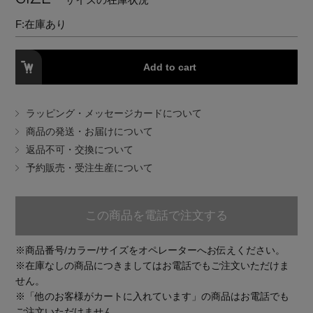
EDITOR'S CLOSET
F:
在庫あり
その他(傘・ハンカチ・時計など)
Add to cart
メルマガ PICKUP
ラッピング・メッセージカードについて
PERSONAL COLOR
商品の発送・お届けについて
返品不可・交換について
予約販売・受注生産について
エディター厳選ギフト
この商品を電話で注文する
※商品番号/カラー/サイズをオペレーターへお伝えください。
※在庫なしの商品につきましてはお電話でもご注文いただけま
せん。
※「他のお客様がカートに入れています」の商品はお電話でも
ご注文いただけません。