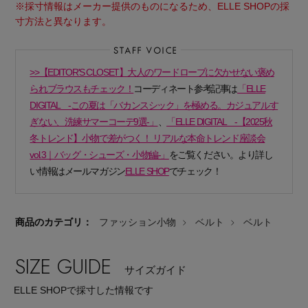
※採寸情報はメーカー提供のものになるため、ELLE SHOPの採
寸方法と異なります。
>>【EDITOR'S CLOSET】大人のワードローブに欠かせない褒め
られブラウスもチェック！
コーディネート参考記事は
「ELLE
DIGITAL -この夏は「バカンスシック」を極める。カジュアルす
Stay in
the Loop
ぎない、洗練サマーコーデ9選-」
、
「ELLE DIGITAL -【2025秋
冬トレンド】小物で差がつく！ リアルな本命トレンド座談会
vol.3｜バッグ・シューズ・小物編-」
をご覧ください。より詳し
ELLE SHOP 公式アプリ
い情報はメールマガジン
ELLE SHOP
でチェック！
商品のカテゴリ：
ファッション小物
ベルト
ベルト
SIZE GUIDE
サイズガイド
ELLE SHOPで採寸した情報です