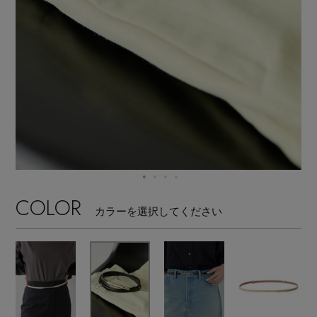
【サンダル】ビーサンの季節！
エル・ショップについて
ウェア
【リネン】涼しい夏素材
お知らせ
シューズ
すべてのウェア
【CFCL】注目のPOP-UP
バッグ・財布
すべてのシューズ
よくあるご質問
ブラウス・シャツ
【レース】上品な透け感
ファッション小物
すべてのバッグ・財布
サンダル
カットソー・Tシャツ
【雨の日】急な雨対策グッズ
アクセサリー
COLOR
すべてのファッション小物
カゴバッグ
パンプス
カラーを選択してください
ワンピース・チュニック
【限定】ここでしか買えないアイテム
ランジェリー
すべてのアクセサリー
ストール・マフラー・ケープ
ショルダーバッグ
スニーカー
パンツ
スポーツ
【ペプラム】トレンドシルエット
すべてのランジェリー
ピアス・イヤリング
帽子・イヤーマフ
トートバッグ
フラットシューズ
スカート
すべてのスポーツ
『ELLE』最新号掲載