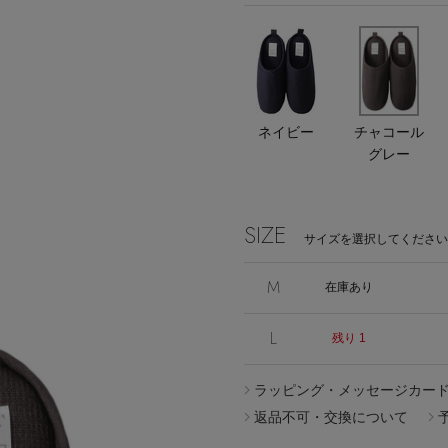
エディター厳選ギフト
Stay in
ネイビー
チャコール
グレー
the Loop
SIZE
サイズを選択してください
M
在庫あり
ELLE SHOP APP
L
残り 1
ラッピング・メッセージカー
返品不可・交換について