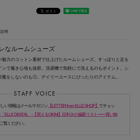
の説明
レなルームシューズ
が魅力のコットン素材で仕上げたルームシューズ。すっぽりと足を
インで履き心地も抜群。洗濯機で気軽にで洗えるのもポイント。シ
邪魔をしないのも◎。デイリーユースにぴったりのアイテム。
詳しい情報はメールマガジン
【LETTER from ELLE SHOP】
でチェッ
は
「ELLE DIGITAL -【買えるOKINI】目利きの偏愛リストーー買い物
ご覧ください。