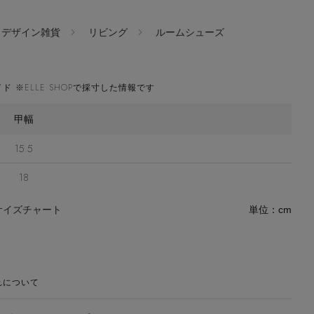
＆デザイン雑貨
リビング
ルームシューズ
ド ※ELLE SHOPで採寸した情報です
甲幅
15.5
18
サイズチャート
単位：cm
れについて