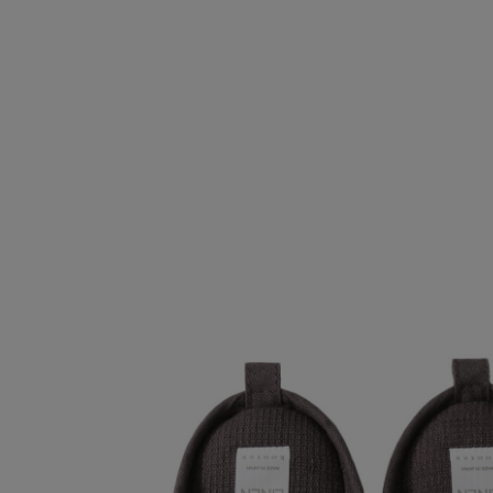
SALE
【Tシャツ】デイリーに活躍
情報をいち早くお届けします。
【日傘】完全遮光・軽量傘
ご登録はこちら
CATEGORY
【サンダル】ビーサンの季節！
ウェア
【リネン】涼しい夏素材
シューズ
【CFCL】注目のPOP-UP
すべてのウェア
【レース】上品な透け感
バッグ・財布
ブラウス・シャツ
すべてのシューズ
【雨の日】急な雨対策グッズ
カットソー・Tシャツ
ファッション小物
サンダル
すべてのバッグ・財布
【限定】ここでしか買えないアイテム
ワンピース・チュニック
パンプス
アクセサリー
カゴバッグ
すべてのファッション小物
【ペプラム】トレンドシルエット
パンツ
スニーカー
ショルダーバッグ
ランジェリー
ストール・マフラー・ケープ
すべてのアクセサリー
『ELLE』最新号掲載
スカート
フラットシューズ
トートバッグ
帽子・イヤーマフ
スポーツ
ピアス・イヤリング
すべてのランジェリー
【ジュエリー】シルバーでクールに
ジャケット
レインシューズ
ハンドバッグ
ヘアアクセサリー
ネックレス
ランジェリー
すべてのスポーツ
ニット
ブーツ
財布・小物
スマートフォンケース・タブレットケース
バングル・ブレスレット
インナー
ウェア
コート
ボディバッグ・ウェストポーチ
アイウェア
リング
シューズ
ルームウェア・パジャマ
クラッチバッグ
ベルト
コサージュ・ブローチ
バッグ・小物
ボストンバッグ
グローブ
アンクレット