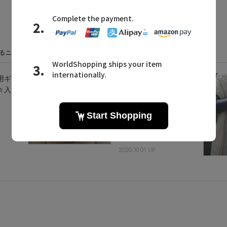
るニュース
用ギフ
これさえあればいいの
々入
かも？ 「ワンサイズ
タオル」
2020.10.01 UP