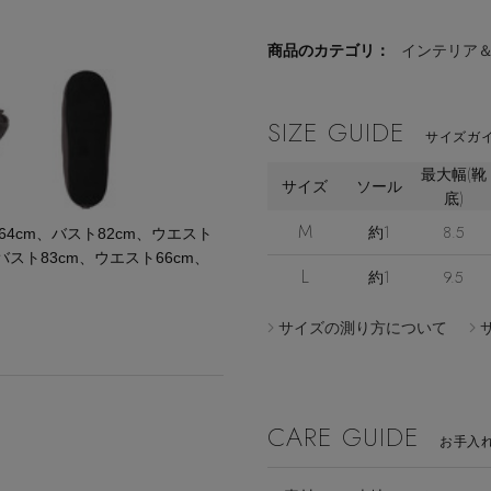
商品のカテゴリ：
インテリア
SIZE GUIDE
サイズガイ
最大幅(靴
サイズ
ソール
底)
M
約1
8.5
cm、バスト82cm、ウエスト
バスト83cm、ウエスト66cm、
L
約1
9.5
サイズの測り方について
CARE GUIDE
お手入