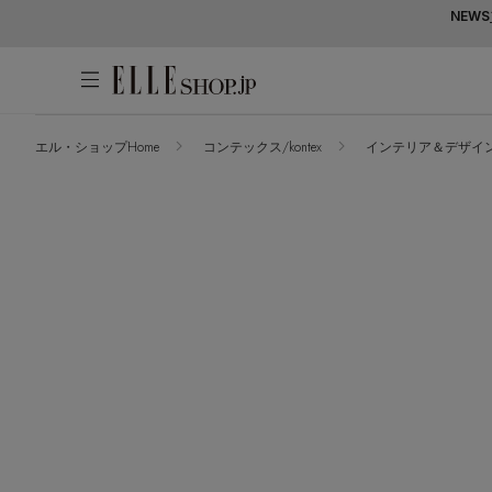
NEWS
エル・ショップHome
コンテックス/kontex
インテリア＆デザイ
アカウントをお持ちの方
WOMEN
MEN
KIDS
LIFESTYLE
ログイン
ITEMS
新着アイテム
はじめてご利用の方
再入荷アイテム
新規会員登録
ランキング
ブランド
最旬！トレンドワード
メールマガジン登録
アイテム一覧
【予約】新作ウェアをチェック
最新トレンドや限定アイテム、セール