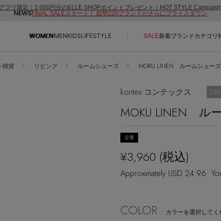
アプリ限定｜1,000円分のELLE SHOPポイントプレゼント！HOT STYLE Campai
NEWS
FINAL SALEスタート！ 総勢220ブランドがさらにプライスダウン
WOMEN
MEN
KIDS
LIFESTYLE
SALE
新着
ブランド
カテゴリ
ン雑貨
リビング
ルームシューズ
MOKU LINEN ルームシューズ (
CONTENTS
SUPPORT
kontex コンテックス
お気
この
ご利用ガイド
MOKU LINEN 
特集一覧
カスタマーサポート
NEW IN BRAND
エル・ショップについて
定番
BRAND NEWS
お知らせ
¥3,960
(税込)
HOT STYLE
よくあるご質問
Approximately USD 24.96. You
EDITOR'S CLOSET
メルマガ PICKUP
COLOR
PERSONAL COLOR
カラーを選択してく