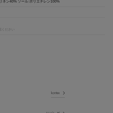
リネン40% ソール:ポリエチレン100%
認ください
kontex