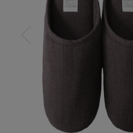
水着・スイムウェア
スーツケース
レッグウェア
チャーム
ポーチ
チャーム・ストラップ
その他(傘・ハンカチ・時計など)