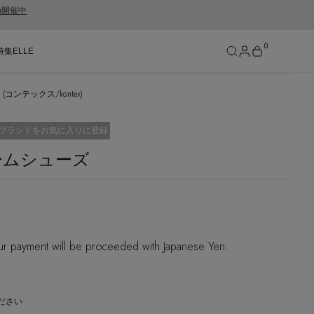
gn開催中
0
特集
ELLE
コンテックス/kontex)
SEE RESULTS
に入り済
ブランドをお気に入りに登録
ルームシューズ
r payment will be proceeded with Japanese Yen.
ださい