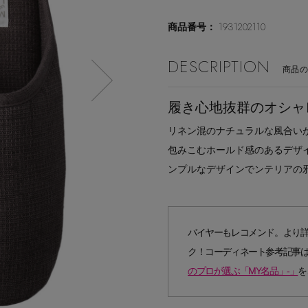
1931202110
商品番号：
DESCRIPTION
商品
履き心地抜群のオシャ
リネン混のナチュラルな風合い
包みこむホールド感のあるデザ
ンプルなデザインでンテリアの
バイヤーもレコメンド。より
ク！コーディネート参考記事
のプロが選ぶ「MY名品」-」
を