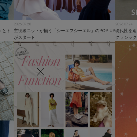
2026.07.28
2026.07.24
クとト
主役級ニットが揃う「シーエフシーエル」のPOP UP
現代性を追
がスタート
クラシック