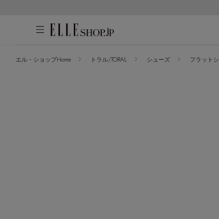
エル・ショップHome
トラル/TORAL
シューズ
フラットシ
アカウントをお持ちの方
WOMEN
MEN
KIDS
LIFESTYLE
ログイン
ITEMS
新着アイテム
はじめてご利用の方
再入荷アイテム
新規会員登録
ランキング
ブランド
最旬！トレンドワード
メールマガジン登録
アイテム一覧
【雨の日】急な雨対策グッズ
最新トレンドや限定アイテム、セール
SALE
【Tシャツ】デイリーに活躍