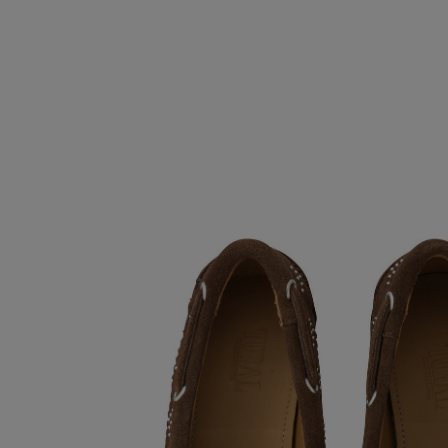
情報をいち早くお届けします。
【サンダル】ビーサンの季節！
ご登録はこちら
CATEGORY
【ワンピース】猛暑日はこれ！
ウェア
【リネン】涼しい夏素材
シューズ
【CFCL】注目のPOP-UP
すべてのウェア
【レース】上品な透け感
バッグ・財布
ブラウス・シャツ
すべてのシューズ
【限定】ここでしか買えないアイテム
カットソー・Tシャツ
ファッション小物
サンダル
すべてのバッグ・財布
【ペプラム】トレンドシルエット
ワンピース・チュニック
パンプス
アクセサリー
カゴバッグ
すべてのファッション小物
『ELLE』最新号掲載
パンツ
スニーカー
ショルダーバッグ
ランジェリー
ストール・マフラー・ケープ
すべてのアクセサリー
【ジュエリー】シルバーでクールに
スカート
フラットシューズ
トートバッグ
帽子・イヤーマフ
スポーツ
ピアス・イヤリング
すべてのランジェリー
ジャケット
レインシューズ
ハンドバッグ
ヘアアクセサリー
ネックレス
ランジェリー
すべてのスポーツ
ニット
ブーツ
財布・小物
スマートフォンケース・タブレットケース
バングル・ブレスレット
インナー
ウェア
コート
ボディバッグ・ウェストポーチ
アイウェア
リング
シューズ
ルームウェア・パジャマ
クラッチバッグ
ベルト
コサージュ・ブローチ
バッグ・小物
ボストンバッグ
グローブ
アンクレット
水着・スイムウェア