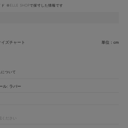
ド ※ELLE SHOPで採寸した情報です
サイズチャート
単位：cm
れについて
ール: ラバー
認ください