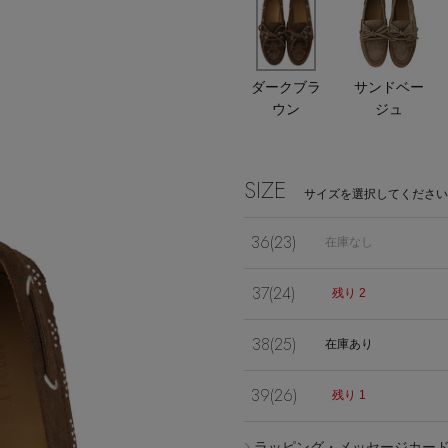
ダークブラ
サンドベー
ウン
ジュ
Stay in
the Loop
SIZE
サイズを選択してください
36(23)
在庫なし
37(24)
残り 2
ELLE SHOP APP
38(25)
在庫あり
39(26)
残り 1
ラッピング・メッセージカー