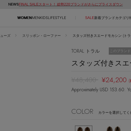
NEWS
FINAL SALEスタート！ 総勢220ブランドがさらにプライスダウン
WOMEN
MEN
KIDS
LIFESTYLE
SALE
新着
ブランド
カテゴリ
ューズ
スリッポン・ローファー
スタッズ付きスエードモカシン (トラル/
CONTENTS
SUPPORT
TORAL トラル
お気に入り済
このブランド
ご利用ガイド
スタッズ付きスエ
特集一覧
カスタマーサポート
NEW IN BRAND
エル・ショップについて
¥48,400
¥24,200
BRAND NEWS
お知らせ
Approximately USD 153.60. Yo
HOT STYLE
よくあるご質問
EDITOR'S CLOSET
COLOR
メルマガ PICKUP
カラーを選択してく
PERSONAL COLOR
エディター厳選ギフト