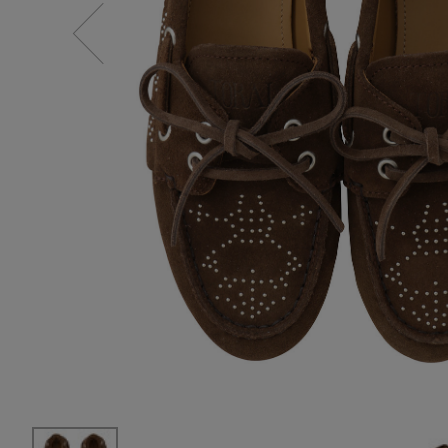
スーツケース
レッグウェア
チャーム
ポーチ
チャーム・ストラップ
その他(傘・ハンカチ・時計など)