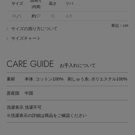
頭周り
サイズ
高さ
ツバ
(内周)
M／L
約57
13
6.5
単位：cm
サイズの測り方について
サイズチャート
Stay in
the Loop
CARE GUIDE
お手入れについて
ELLE SHOP 公式アプリ
素材
本体: コットン100% 刺しゅう糸: ポリエステル100%
原産国
中国
洗濯表示
洗濯不可
※洗濯表示の詳細は商品をご確認ください