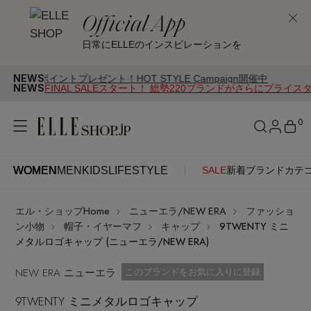
Official App
日常にELLEのインスピレーションを
NEWS
ポイントプレゼント！HOT STYLE Campaign開催中
NEWS
FINAL SALEスタート！ 総勢220ブランドがさらにプライス
0
WOMEN
MEN
KIDS
LIFESTYLE
SALE
新着
ブランド
カテ
WOMEN
MEN
KIDS
LIFESTYLE
アカウントをお持ちの方
エル・ショップHome
ニューエラ/NEW ERA
ファッショ
ITEMS
ログイン
ン小物
帽子・イヤーマフ
キャップ
9TWENTY ミニ
SEE RESULTS
メタルロゴキャップ (ニューエラ/NEW ERA)
はじめてご利用の方
NEW ERA ニューエラ
新着アイテム
お気に入り済
このブランドをお気に入りに登録
9TWENTY ミニメタルロゴキャップ
新規会員登録