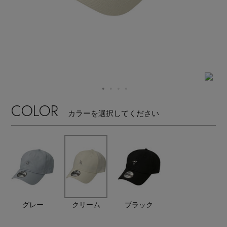
【サンダル】ビーサンの季節！
エル・ショップについて
ウェア
【リネン】涼しい夏素材
お知らせ
シューズ
すべてのウェア
【CFCL】注目のPOP-UP
バッグ・財布
すべてのシューズ
よくあるご質問
ブラウス・シャツ
【レース】上品な透け感
COLOR
カラーを選択してください
ファッション小物
すべてのバッグ・財布
サンダル
カットソー・Tシャツ
【雨の日】急な雨対策グッズ
アクセサリー
すべてのファッション小物
カゴバッグ
パンプス
ワンピース・チュニック
【限定】ここでしか買えないアイテム
ランジェリー
すべてのアクセサリー
ストール・マフラー・ケープ
ショルダーバッグ
スニーカー
パンツ
スポーツ
【ペプラム】トレンドシルエット
すべてのランジェリー
ピアス・イヤリング
グレー
クリーム
ブラック
帽子・イヤーマフ
トートバッグ
フラットシューズ
スカート
すべてのスポーツ
『ELLE』最新号掲載