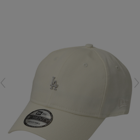
再入荷アイテム
メールマガジン登録
ランキング
最新トレンドや限定アイテム、セール情報を
いち早くお届けします。
ブランド
ご登録はこちら
最旬！トレンドワード
SUPPORT
【予約】新作ウェアをチェック
アイテム一覧
ご利用ガイド
【Tシャツ】デイリーに活躍
SALE
カスタマーサポート
【日傘】完全遮光・軽量傘
CATEGORY