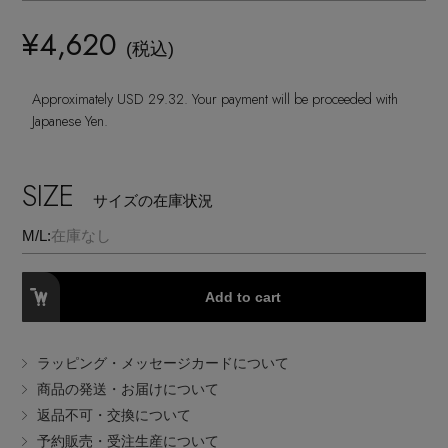
ランジェリー
ネックレス
ヘアアクセサリー
ハンドバッグ
レインシューズ
¥4,620
ジャケット
(税込)
ウェア
【ジュエリー】シルバーでクールに
インナー
バングル・ブレスレット
スマートフォンケース・タブレットケース
財布・小物
ブーツ
Approximately USD 29.32. Your payment will be proceeded with
ニット
CONTENTS
シューズ
Japanese Yen.
リング
アイウェア
ボディバッグ・ウェストポーチ
コート
特集一覧
バッグ・小物
SIZE
コサージュ・ブローチ
サイズの在庫状況
ベルト
クラッチバッグ
ルームウェア・パジャマ
M/L:
在庫なし
水着・スイムウェア
NEW IN BRAND
アンクレット
グローブ
ボストンバッグ
Add to cart
チャーム
レッグウェア
BRAND NEWS
スーツケース
ラッピング・メッセージカードについて
ポーチ
商品の発送・お届けについて
HOT STYLE
返品不可・交換について
予約販売・受注生産について
チャーム・ストラップ