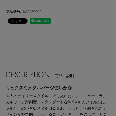
EDITOR'S CLOSET
1631399002
商品番号:
その他(傘・ハンカチ・時計など)
メルマガ PICKUP
PERSONAL COLOR
エディター厳選ギフト
DESCRIPTION
商品の説明
リュクスなメタルパーツ使いが◎
大人のデイリースタイルに取り入れたい、「ニューエラ」
のキャップが到着。スタンダードな6パネルのフォルムに、
シルバーの小さなメタルロゴをあしらった、洗練されたデ
ザインが魅力的。合わせるコーディネートを選ばず、カジ