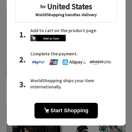
2026.08.07
2026.07.28
【エディターズ・エッセ
主役級ニットが揃う「シ
ンシャル】ベーシックと
ーエフシーエル」のPOP
トレンドが交差する16の
UPがスタート
名品