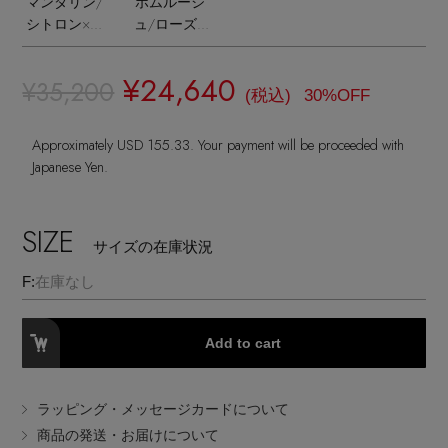
マンダリン/
ポムルージ
ランジェリー
ネックレス
ヘアアクセサリー
シトロン×ミ
ュ/ローズ×
ハンドバッグ
レインシューズ
ジャケット
モザ
フランボワー
ウェア
【ジュエリー】シルバーでクールに
インナー
ズ
バングル・ブレスレット
スマートフォンケース・タブレットケース
¥24,640
¥35,200
財布・小物
ブーツ
(税込)
30%OFF
ニット
CONTENTS
シューズ
リング
アイウェア
Approximately USD 155.33. Your payment will be proceeded with
ボディバッグ・ウェストポーチ
コート
Japanese Yen.
特集一覧
バッグ・小物
コサージュ・ブローチ
ベルト
クラッチバッグ
ルームウェア・パジャマ
SIZE
水着・スイムウェア
サイズの在庫状況
NEW IN BRAND
アンクレット
グローブ
ボストンバッグ
F:
在庫なし
チャーム
レッグウェア
BRAND NEWS
スーツケース
Add to cart
ポーチ
HOT STYLE
ラッピング・メッセージカードについて
商品の発送・お届けについて
チャーム・ストラップ