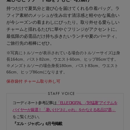
持つだけで夏気分と遊び心を届けてくれる巾着バッグ。ラ
フィア素材のメッシュが生み出す清涼感と軽やかな風合い
が今シーズンの着まわしにぴったり。取り外せる愛らしい
チャームと揺れるたびに華やぐフリンジがアクセントに。
最低限の必需品だけ持ち歩きたいランチや夏のパーティ、
ご旅行先の相棒にぜひ。
※写真にトルソーが表示されている場合のトルソーサイズは身
長164cm、バスト82cm、ウエスト60cm、ヒップ85cmです。
※メンズトルソーの場合身長180cm、バスト83cm、ウエスト
66cm、ヒップ86cmになります。
保存袋付 チャーム取り外し可
コーディネート参考記事は
「ELLE DIGITAL -”対猛暑”アイテムを
バイヤーが厳選！「暑いけどおしゃれ」をかなえる名品17選-」
【エディターズ・エッセンシャル】
をご覧ください。
ベーシックとトレンドが交差する16の名品
『エル・ジャポン』6月号掲載