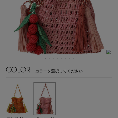
【サンダル】ビーサンの季節！
エル・ショップについて
ウェア
【リネン】涼しい夏素材
お知らせ
シューズ
すべてのウェア
【CFCL】注目のPOP-UP
バッグ・財布
すべてのシューズ
よくあるご質問
ブラウス・シャツ
【レース】上品な透け感
ファッション小物
すべてのバッグ・財布
サンダル
カットソー・Tシャツ
COLOR
【雨の日】急な雨対策グッズ
カラーを選択してください
アクセサリー
すべてのファッション小物
カゴバッグ
パンプス
ワンピース・チュニック
【限定】ここでしか買えないアイテム
ランジェリー
すべてのアクセサリー
ストール・マフラー・ケープ
ショルダーバッグ
スニーカー
パンツ
スポーツ
【ペプラム】トレンドシルエット
すべてのランジェリー
ピアス・イヤリング
帽子・イヤーマフ
トートバッグ
フラットシューズ
スカート
すべてのスポーツ
『ELLE』最新号掲載