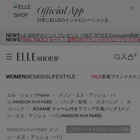
Official App
日常にELLEのインスピレーションを
NEWS
 SHOPポイントプレゼント！HOT STYLE Campaign開催中
NEWS
FINAL SALEスタート！ 総勢220ブランドがさらにプライス
0
WOMEN
MEN
KIDS
LIFESTYLE
SALE
新着
ブランド
カテ
WOMEN
MEN
KIDS
LIFESTYLE
アカウントをお持ちの方
エル・ショップHome
メゾン・エヌ・アッシュ・パ
ITEMS
ログイン
リ/MAISON N.H PARIS
バッグ・財布
カゴバッグ
カ
SEE RESULTS
ゴバッグ
ROXANE チャーム付きラフィア巾着バッグ (メゾ
ン・エヌ・アッシュ・パリ/MAISON N.H PARIS)
はじめてご利用の方
新着アイテム
MAISON N.H PARIS メゾ
お気に入り済
このブランドをお気に入りに登録
ン・エヌ・アッシュ・パリ
新規会員登録