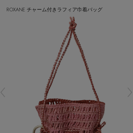
再入荷アイテム
ROXANE チャーム付きラフィア巾着バッグ
メールマガジン登録
ランキング
最新トレンドや限定アイテム、セール情報を
いち早くお届けします。
ブランド
ご登録はこちら
最旬！トレンドワード
SUPPORT
【予約】新作ウェアをチェック
アイテム一覧
ご利用ガイド
【Tシャツ】デイリーに活躍
SALE
カスタマーサポート
【日傘】完全遮光・軽量傘
CATEGORY