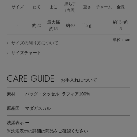
持ち手
サイズ
たて
よこ
重さ
チャーム
全長
(内周)
最大幅
約13×約
F
約20
約40
115ｇ
約15
5
単位：cm
サイズの測り方について
サイズチャート
CARE GUIDE
お手入れについて
素材
バッグ・タッセル: ラフィア100%
原産国
マダガスカル
洗濯表示
ー
※洗濯表示の詳細は商品をご確認ください