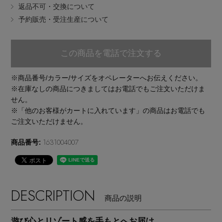
返品不可・交換について
EDITOR'S CLOSET
予約販売・受注生産について
その他(傘・ハンカチ・時計など)
メルマガ PICKUP
この商品を電話で注文する
※商品番号/カラー/サイズをオペレーターへお伝えください。
PERSONAL COLOR
※在庫なしの商品につきましてはお電話でもご注文いただけま
せん。
※「他のお客様がカートに入れています」の商品はお電話でも
エディター厳選ギフト
ご注文いただけません。
1631004007
商品番号:
DESCRIPTION
商品の説明
遊び心とリゾート感を手もとへお届け