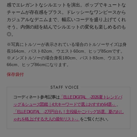
感でエレガントなシルエットを演出。ポップでキュートな
チャームが存在感をプラス。ドレッシーなワンピースから
カジュアルなデニムまで、幅広いコーデを盛り上げてくれ
そう。内側の紐を結んでシルエットの変化も楽しめるのも
◎。
※写真にトルソーが表示されている場合のトルソーサイズは身
長164cm、バスト82cm、ウエスト60cm、ヒップ85cmです。
※メンズトルソーの場合身長180cm、バスト83cm、ウエスト
66cm、ヒップ86cmになります。
保存袋付
コーディネート参考記事は
「ELLE DIGITAL -2026夏トレンドバ
ッグ＆シューズ図鑑｜4大キーワードで選ぶおすすめ64選-」
、
「ELLE DIGITAL -2万円台も！主役級かごバッグ15選。夏のおし
【エディターズ・エッセンシャル】
ゃれを格上げする大人の最旬リスト-」
をご覧ください。
ベーシックとトレンドが交差する16の名品