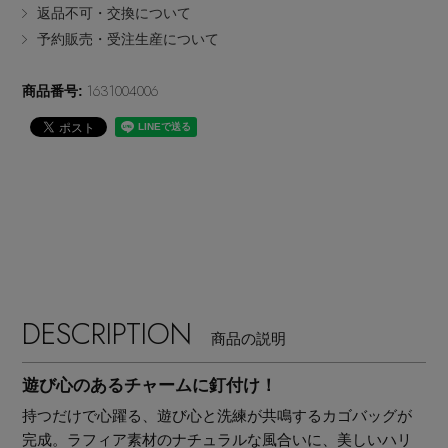
返品不可・交換について
EDITOR'S CLOSET
予約販売・受注生産について
その他(傘・ハンカチ・時計など)
1631004006
商品番号:
メルマガ PICKUP
PERSONAL COLOR
エディター厳選ギフト
DESCRIPTION
商品の説明
遊び心のあるチャームに釘付け！
持つだけで心躍る、遊び心と洗練が共鳴するカゴバッグが
完成。ラフィア素材のナチュラルな風合いに、美しいハリ