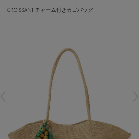
再入荷アイテム
CROISSANT チャーム付きカゴバッグ
メールマガジン登録
ランキング
最新トレンドや限定アイテム、セール情報を
いち早くお届けします。
ブランド
ご登録はこちら
最旬！トレンドワード
SUPPORT
【予約】新作ウェアをチェック
アイテム一覧
ご利用ガイド
【Tシャツ】デイリーに活躍
SALE
カスタマーサポート
【日傘】完全遮光・軽量傘
CATEGORY