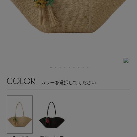
【サンダル】ビーサンの季節！
エル・ショップについて
ウェア
【リネン】涼しい夏素材
お知らせ
シューズ
すべてのウェア
【CFCL】注目のPOP-UP
バッグ・財布
すべてのシューズ
よくあるご質問
ブラウス・シャツ
【レース】上品な透け感
ファッション小物
すべてのバッグ・財布
サンダル
カットソー・Tシャツ
COLOR
【雨の日】急な雨対策グッズ
カラーを選択してください
アクセサリー
すべてのファッション小物
カゴバッグ
パンプス
ワンピース・チュニック
【限定】ここでしか買えないアイテム
ランジェリー
すべてのアクセサリー
ストール・マフラー・ケープ
ショルダーバッグ
スニーカー
パンツ
スポーツ
【ペプラム】トレンドシルエット
すべてのランジェリー
ピアス・イヤリング
帽子・イヤーマフ
トートバッグ
フラットシューズ
スカート
すべてのスポーツ
『ELLE』最新号掲載