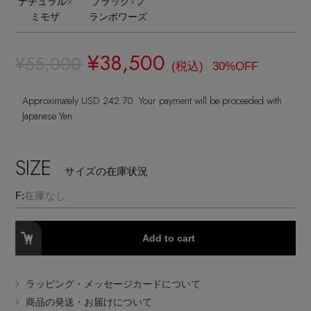
ナチュラル×
ブラック×フ
ランジェリー
ネックレス
ヘアアクセサリー
ミモザ
ランボワーズ
ハンドバッグ
レインシューズ
ジャケット
ウェア
【ジュエリー】シルバーでクールに
インナー
バングル・ブレスレット
スマートフォンケース・タブレットケース
¥38,500
¥55,000
財布・小物
ブーツ
(税込)
30%OFF
ニット
CONTENTS
シューズ
リング
アイウェア
Approximately USD 242.70. Your payment will be proceeded with
ボディバッグ・ウェストポーチ
コート
Japanese Yen.
特集一覧
バッグ・小物
コサージュ・ブローチ
ベルト
クラッチバッグ
ルームウェア・パジャマ
SIZE
水着・スイムウェア
サイズの在庫状況
NEW IN BRAND
アンクレット
グローブ
ボストンバッグ
F:
在庫なし
チャーム
レッグウェア
BRAND NEWS
スーツケース
Add to cart
ポーチ
HOT STYLE
ラッピング・メッセージカードについて
商品の発送・お届けについて
チャーム・ストラップ