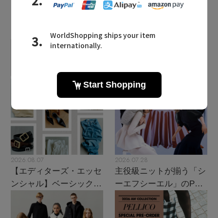
LATEST TOPICS
2026.08.07
2026.07.28
【エディターズ・エッセ
主役級ニットが揃う「シ
ンシャル】ベーシックと
ーエフシーエル」のPOP
トレンドが交差する16の
UPがスタート
名品