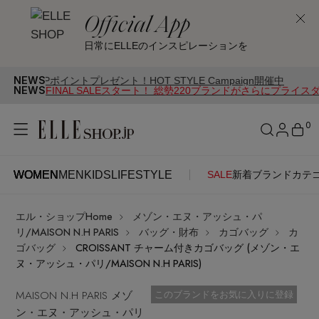
Official App
日常にELLEのインスピレーションを
NEWS
ポイントプレゼント！HOT STYLE Campaign開催中
NEWS
FINAL SALEスタート！ 総勢220ブランドがさらにプライス
0
WOMEN
MEN
KIDS
LIFESTYLE
SALE
新着
ブランド
カテ
WOMEN
MEN
KIDS
LIFESTYLE
アカウントをお持ちの方
エル・ショップHome
メゾン・エヌ・アッシュ・パ
ITEMS
ログイン
リ/MAISON N.H PARIS
バッグ・財布
カゴバッグ
カ
SEE RESULTS
ゴバッグ
CROISSANT チャーム付きカゴバッグ (メゾン・エ
ヌ・アッシュ・パリ/MAISON N.H PARIS)
はじめてご利用の方
新着アイテム
MAISON N.H PARIS メゾ
お気に入り済
このブランドをお気に入りに登録
ン・エヌ・アッシュ・パリ
新規会員登録