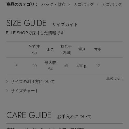
商品のカテゴリ：
バッグ・財布
カゴバッグ
カゴバッグ
SIZE GUIDE
サイズガイド
ELLE SHOPで採寸した情報です
Stay in
the Loop
たて(中
持ち手
よこ
重さ
マチ
心)
(内周)
最大幅
F
20
65
450ｇ
12
54
ELLE SHOP 公式アプリ
単位：cm
サイズの測り方について
サイズチャート
CARE GUIDE
お手入れについて