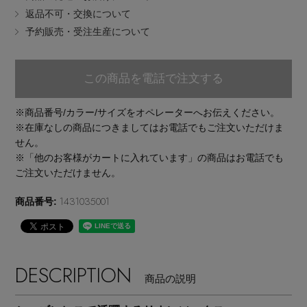
返品不可・交換について
EDITOR'S CLOSET
予約販売・受注生産について
その他(傘・ハンカチ・時計など)
メルマガ PICKUP
この商品を電話で注文する
※商品番号/カラー/サイズをオペレーターへお伝えください。
PERSONAL COLOR
※在庫なしの商品につきましてはお電話でもご注文いただけま
せん。
※「他のお客様がカートに入れています」の商品はお電話でも
エディター厳選ギフト
ご注文いただけません。
1431035001
商品番号:
DESCRIPTION
商品の説明