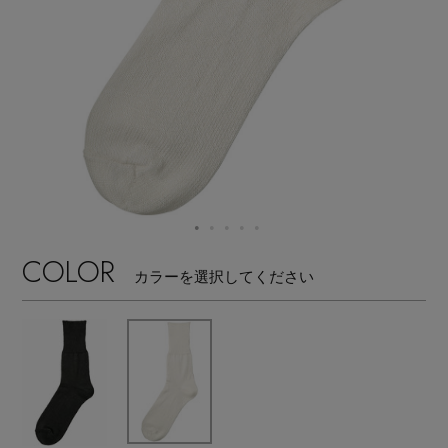
【サンダル】ビーサンの季節！
エル・ショップについて
ウェア
【リネン】涼しい夏素材
お知らせ
シューズ
すべてのウェア
【CFCL】注目のPOP-UP
バッグ・財布
すべてのシューズ
よくあるご質問
ブラウス・シャツ
【レース】上品な透け感
ファッション小物
すべてのバッグ・財布
サンダル
カットソー・Tシャツ
COLOR
【雨の日】急な雨対策グッズ
カラーを選択してください
アクセサリー
すべてのファッション小物
カゴバッグ
パンプス
ワンピース・チュニック
【限定】ここでしか買えないアイテム
ランジェリー
すべてのアクセサリー
ストール・マフラー・ケープ
ショルダーバッグ
スニーカー
パンツ
スポーツ
【ペプラム】トレンドシルエット
すべてのランジェリー
ピアス・イヤリング
帽子・イヤーマフ
トートバッグ
フラットシューズ
スカート
すべてのスポーツ
『ELLE』最新号掲載