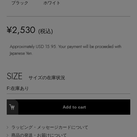
ランジェリー
ブラック
ホワイト
ネックレス
ヘアアクセサリー
ハンドバッグ
レインシューズ
ジャケット
ウェア
【ジュエリー】シルバーでクールに
インナー
バングル・ブレスレット
スマートフォンケース・タブレットケース
財布・小物
¥2,530
ブーツ
ニット
(税込)
CONTENTS
シューズ
リング
アイウェア
ボディバッグ・ウェストポーチ
Approximately USD 15.95. Your payment will be proceeded with
コート
Japanese Yen.
特集一覧
バッグ・小物
コサージュ・ブローチ
ベルト
クラッチバッグ
ルームウェア・パジャマ
SIZE
水着・スイムウェア
サイズの在庫状況
NEW IN BRAND
アンクレット
グローブ
ボストンバッグ
F:
在庫あり
チャーム
レッグウェア
BRAND NEWS
スーツケース
Add to cart
ポーチ
HOT STYLE
ラッピング・メッセージカードについて
商品の発送・お届けについて
チャーム・ストラップ