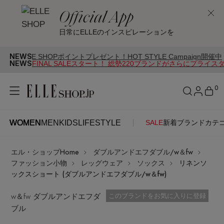
Official App
日常にELLEのインスピレーションを
NEWS
SHOPポイントプレゼント！HOT STYLE Campaign開催中
NEWS
FINAL SALEスタート！ 総勢220ブランドがさらにプライス
0
WOMEN
MEN
KIDS
LIFESTYLE
SALE
新着
ブランド
カテ
WOMEN
MEN
KIDS
LIFESTYLE
アカウントをお持ちの方
エル・ショップHome
ダブルアンドエフダブル/w＆fw
ITEMS
ログイン
ファッション小物
レッグウェア
ソックス
リネンソ
SEE RESULTS
ックスショート (ダブルアンドエフダブル/w＆fw)
はじめてご利用の方
w＆fw ダブルアンドエフダ
新着アイテム
お気に入り済
このブランドをお気に入りに登録
ブル
新規会員登録