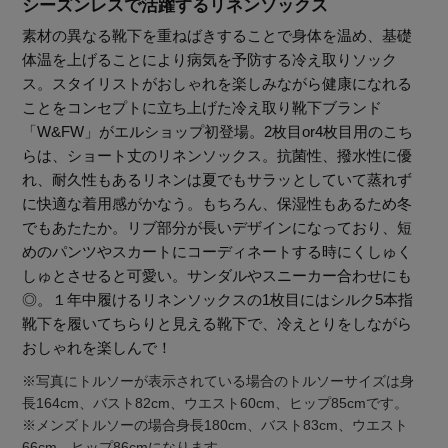
シーズンレスで活躍するリネンソックス
素材の異なる靴下を重ねばきすることで身体を温め、基礎
体温を上げることにより病気を予防する冷え取りソック
ス。スタイリストがおしゃれを楽しみながら健康になれる
ことをコンセプトに立ち上げた冷え取り靴下ブランド
「W&FW」がエルショップ初登場。2枚目or4枚目用のこち
らは、ショート丈のリネンソックス。抗菌性、撥水性に優
れ、耐久性もあるリネンは夏でもサラッとしていて蒸れず
に快適な着用感がかなう。もちろん、保湿性もあるため冬
でもあたたか。リブ部分が長いデザインになっており、短
めのパンツやスカートにコーディネートする時にくしゅく
しゅとさせると可愛い。サンダルやスニーカー合わせにも
◎。１年中履けるリネンソックスの1枚目にはシルク5本指
靴下を履いてちらりと見える靴下で、冷えとりをしながら
おしゃれを楽しんで！
※写真にトルソーが表示されている場合のトルソーサイズは身
【エディターズ・エッセンシャル】
長164cm、バスト82cm、ウエスト60cm、ヒップ85cmです。
ベーシックとトレンドが交差する16の名品
※メンズトルソーの場合身長180cm、バスト83cm、ウエスト
66cm、ヒップ86cmになります。