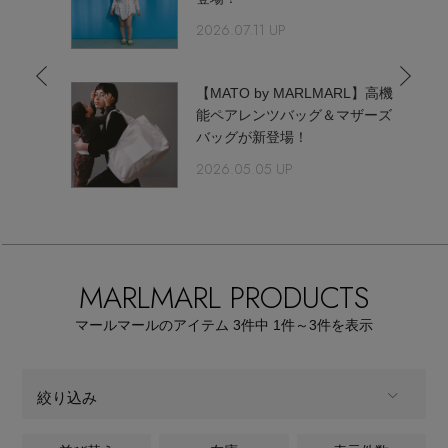
【サンダル】ビーサンの季節！
エル・ショップについて
2026.07.11 UP
ウェア
【リネン】涼しい夏素材
お知らせ
【MATO by MARLMARL】高機
シューズ
すべてのウェア
能ペアレンツバッグ＆マザーズ
【CFCL】注目のPOP-UP
バッグが新登場！
バッグ・財布
すべてのシューズ
よくあるご質問
ブラウス・シャツ
2026.05.05 UP
【レース】上品な透け感
ファッション小物
すべてのバッグ・財布
サンダル
カットソー・Tシャツ
【雨の日】急な雨対策グッズ
アクセサリー
すべてのファッション小物
カゴバッグ
パンプス
MARLMARL PRODUCTS
ワンピース・チュニック
【限定】ここでしか買えないアイテム
ランジェリー
すべてのアクセサリー
マールマールのアイテム
3
件中 1件～3
件を表示
ストール・マフラー・ケープ
ショルダーバッグ
スニーカー
パンツ
スポーツ
【ペプラム】トレンドシルエット
すべてのランジェリー
ピアス・イヤリング
帽子・イヤーマフ
トートバッグ
絞り込み
フラットシューズ
スカート
すべてのスポーツ
『ELLE』最新号掲載
ランジェリー
ネックレス