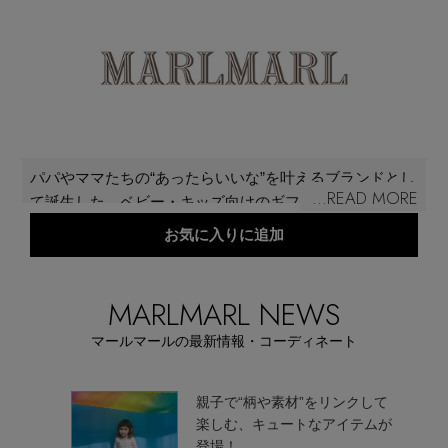
再入荷アイテム
メールマガジン登録
ランキング
最新トレンドや限定アイテム、セール情報を
いち早くお届けします。
ブランド
ご登録はこちら
パパやママたちの“あったらいいな”を叶えるブランドとし
...READ MORE
て誕生した、ベビー・キッズ向けのギフトブランド。お
最旬！トレンドワード
しゃれに敏感な大人でも納得のデザインと、かわいいだ
お気に入りに追加
SUPPORT
けではない便利な機能性を両立させることで、毎日の育
【予約】新作ウェアをチェック
児をさらにハッピーに、もっとファッショナブルに楽し
アイテム一覧
むきっかけとなるアイテムを展開している。
MARLMARL NEWS
ご利用ガイド
【Tシャツ】デイリーに活躍
マールマールの最新情報・コーディネート
SALE
カスタマーサポート
【日傘】完全遮光・軽量傘
マルな
親子で“柄や素材”をリンクして
食事エ
楽しむ、キュートなアイテムが
CATEGORY
登場！