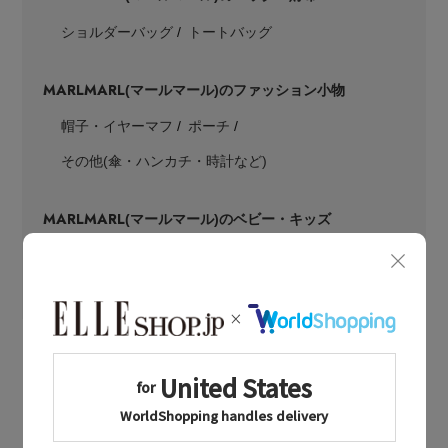
ショルダーバッグ
トートバッグ
MARLMARL
(マールマール)のファッション小物
帽子・イヤーマフ
ポーチ
その他(傘・ハンカチ・時計など)
MARLMARL
(マールマール)のベビー・キッズ
ベビー(0～2歳)
キッズ(2歳～)
小物・雑貨
ギフト
お出かけ・ママグッズ・マタニティ
LATEST TOPICS