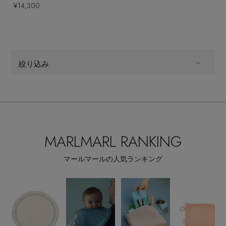
¥14,300
絞り込み
ALL
商品タイプ
CATEGORY
ベビー・キッズ,ベビー(0～2歳),アウター
MARLMARL RANKING
マールマールの人気ランキング
全てのカラー
COLOR
【エディターズ・エッセンシャル】
すべて
販売状況
ベーシックとトレンドが交差する16の名品
全ての価格
価格