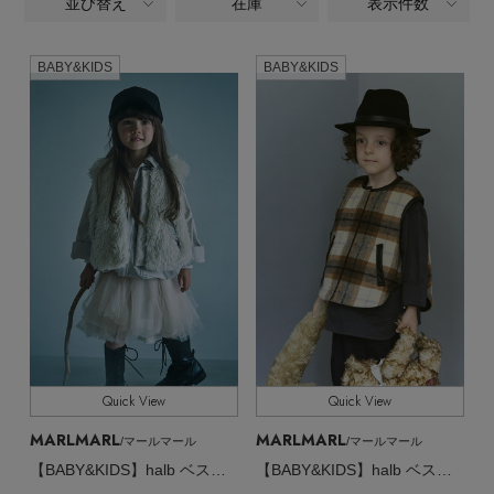
ヘアアクセサリー
並び替え
在庫
表示件数
ALL
商品タイプ
ハンドバッグ
レインシューズ
ジャケット
ウェア
【ジュエリー】シルバーでクールに
インナー
バングル・ブレスレット
BABY&KIDS
BABY&KIDS
スマートフォンケース・タブレットケース
CATEGORY
財布・小物
ブーツ
ニット
ベビー・キッズ,ベビー(0～2歳),アウター
CONTENTS
シューズ
リング
アイウェア
ボディバッグ・ウェストポーチ
全てのカラー
COLOR
コート
特集一覧
バッグ・小物
コサージュ・ブローチ
ベルト
クラッチバッグ
すべて
販売状況
ルームウェア・パジャマ
水着・スイムウェア
NEW IN BRAND
アンクレット
グローブ
ボストンバッグ
全ての価格
価格
チャーム
レッグウェア
BRAND NEWS
スーツケース
Quick View
Quick View
ポーチ
HOT STYLE
MARLMARL
MARLMARL
/マールマール
/マールマール
【BABY&KIDS】halb ベスト black 100-110
【BABY&KIDS】halb ベスト black 100-110
チャーム・ストラップ