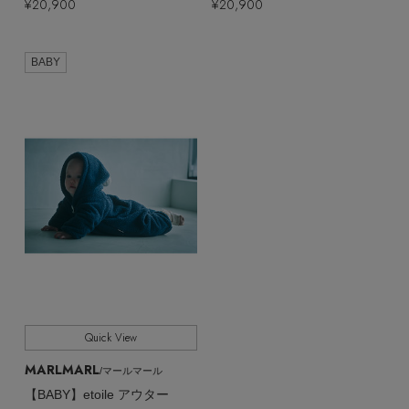
¥20,900
¥20,900
EDITOR'S CLOSET
その他(傘・ハンカチ・時計など)
BABY
メルマガ PICKUP
PERSONAL COLOR
エディター厳選ギフト
Quick View
MARLMARL
/マールマール
【BABY】etoile アウター