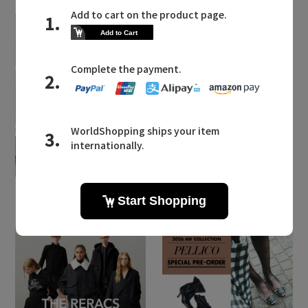
2026.08.07
2026.07.28
【エディターズ・エッセ
主役級ニットが揃う「シ
ンシャル】ベーシックと
ーエフシーエル」のPOP
トレンドが交差する16の
UPがスタート
名品