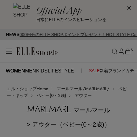
Official App
日常にELLEのインスピレーションを
NEWS
0円分のELLE SHOPポイントプレゼント！HOT STYLE Campaign開
0
WOMEN
MEN
KIDS
LIFESTYLE
SALE
新着
ブランド
カテ
WOMEN
MEN
KIDS
LIFESTYLE
アカウントをお持ちの方
エル・ショップHome
マールマール/MARLMARL/
ベビ
ITEMS
ログイン
ー・キッズ
ベビー(0～2歳)
アウター
SEE RESULTS
MARLMARL
マールマール
はじめてご利用の方
新着アイテム
> アウター（ベビー(0～2歳)）
新規会員登録