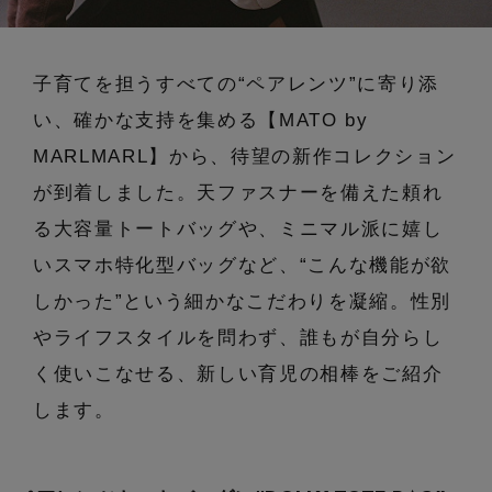
エル・ショップについて
バッグ・財布
すべてのシューズ
ブラウス・シャツ
【レース】上品な透け感
子育てを担うすべての“ペアレンツ”に寄り添
ファッション小物
すべてのバッグ・財布
お知らせ
サンダル
カットソー・Tシャツ
い、確かな支持を集める【MATO by
【雨の日】急な雨対策グッズ
アクセサリー
すべてのファッション小物
カゴバッグ
MARLMARL】から、待望の新作コレクション
パンプス
よくあるご質問
ワンピース・チュニック
が到着しました。天ファスナーを備えた頼れ
【限定】ここでしか買えないアイテム
ランジェリー
すべてのアクセサリー
ストール・マフラー・ケープ
ショルダーバッグ
る大容量トートバッグや、ミニマル派に嬉し
スニーカー
パンツ
スポーツ
【ペプラム】トレンドシルエット
いスマホ特化型バッグなど、“こんな機能が欲
すべてのランジェリー
ピアス・イヤリング
帽子・イヤーマフ
トートバッグ
フラットシューズ
しかった”という細かなこだわりを凝縮。性別
スカート
ログアウト
すべてのスポーツ
『ELLE』最新号掲載
ランジェリー
やライフスタイルを問わず、誰もが自分らし
ネックレス
ヘアアクセサリー
ハンドバッグ
レインシューズ
ジャケット
く使いこなせる、新しい育児の相棒をご紹介
ウェア
【ジュエリー】シルバーでクールに
インナー
バングル・ブレスレット
します。
スマートフォンケース・タブレットケース
財布・小物
ブーツ
ニット
CONTENTS
シューズ
リング
アイウェア
ボディバッグ・ウェストポーチ