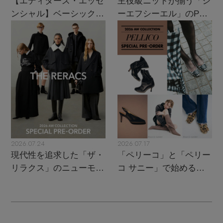
【エディターズ・エッセ
主役級ニットが揃う「シ
ンシャル】ベーシックと
ーエフシーエル」のPOP
トレンドが交差する16の
UPがスタート
名品
2026.07.24
2026.07.17
現代性を追求した「ザ・
「ペリーコ」と「ペリー
リラクス」のニューモダ
コ サニー」で始める秋
ンクラシック
支度