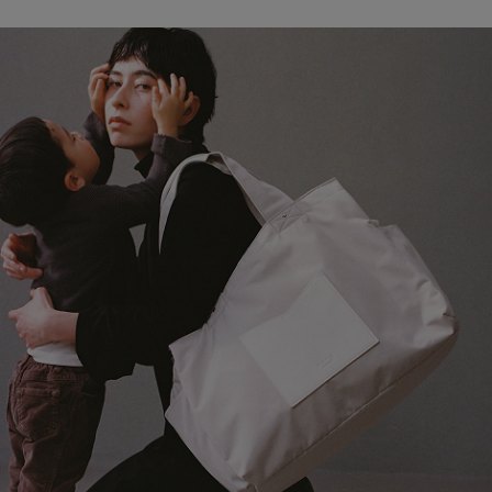
ブランド
会員情報
最旬！トレンドワード
アカウント連携
【予約】新作ウェアをチェック
アイテム一覧
マイページ
【Tシャツ】デイリーに活躍
SALE
SUPPORT
【日傘】完全遮光・軽量傘
CATEGORY
ご利用ガイド
【サンダル】ビーサンの季節！
ウェア
【リネン】涼しい夏素材
カスタマーサポート
シューズ
すべてのウェア
【CFCL】注目のPOP-UP