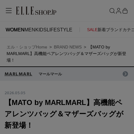
WOMEN
MEN
KIDS
LIFESTYLE
SALE
新着
ブランド
カテ
WOMEN
MEN
KIDS
LIFESTYLE
ACCOUNT
エル・ショップHome
BRAND NEWS
【MATO by
ITEMS
お気に入りアイテム
MARLMARL】高機能ペアレンツバッグ＆マザーズバッグが新登
SEE RESULTS
場！
新着アイテム
MARLMARL
お気に入りブランド
マールマール
2026.05.05
再入荷アイテム
ご注文履歴
【MATO by MARLMARL】高機能ペ
アレンツバッグ＆マザーズバッグが
ランキング
ポイント・クーポン
新登場！