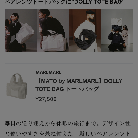
ペアレンツトートバッグに“DOLLY TOTE BAG”
コート
特集一覧
バッグ・小物
コサージュ・ブローチ
ベルト
クラッチバッグ
ルームウェア・パジャマ
水着・スイムウェア
NEW IN BRAND
アンクレット
グローブ
ボストンバッグ
チャーム
レッグウェア
BRAND NEWS
スーツケース
MARLMARL
ポーチ
HOT STYLE
【MATO by MARLMARL】DOLLY
TOTE BAG トートバッグ
チャーム・ストラップ
¥27,500
EDITOR'S CLOSET
その他(傘・ハンカチ・時計など)
メルマガ PICKUP
毎日の送り迎えから休暇の旅行まで。デザイン性
と使いやすさを兼ね備えた、新しいペアレンツト