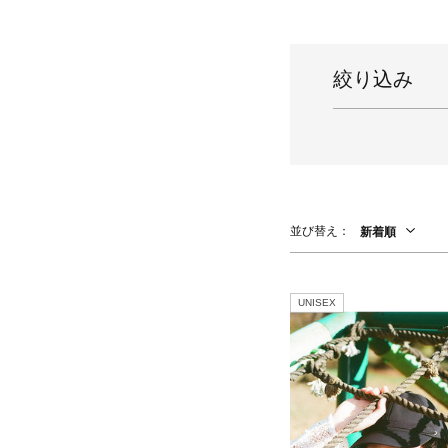
スーツケース
レッグウェア
チャーム
ポーチ
チャーム・ストラップ
絞り込み
その他(傘・ハンカチ・時計など)
並び替え：
新着順
UNISEX