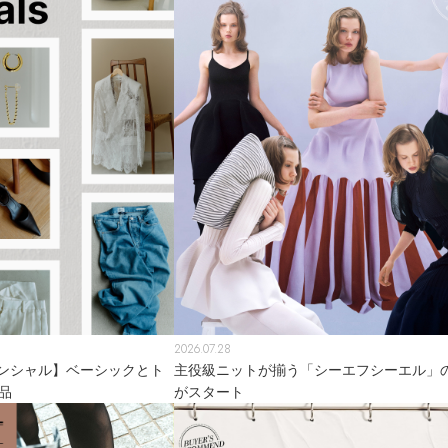
2026.07.28
ンシャル】ベーシックとト
主役級ニットが揃う「シーエフシーエル」のP
品
がスタート