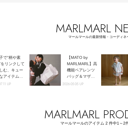
MARLMARL N
Stay in
マールマールの最新情報・コーディネ
the Loop
子で“柄や素
【MATO by
”をリンクして
MARLMARL】高
しむ、キュー
機能ペアレンツ
なアイテムが
バッグ＆マザー
場！
ズバッグが新登
7.11 UP
2026.05.05 UP
ELLE SHOP APP
場！
MARLMARL PRO
マールマールのアイテム
2
件中
1～2