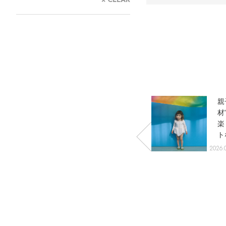
情報をいち早くお届けします。
【日傘】完全遮光・軽量傘
ご登録はこちら
CATEGORY
【サンダル】ビーサンの季節！
ウェア
【リネン】涼しい夏素材
シューズ
【CFCL】注目のPOP-UP
すべてのウェア
【レース】上品な透け感
バッグ・財布
ブラウス・シャツ
すべてのシューズ
【雨の日】急な雨対策グッズ
カットソー・Tシャツ
ファッション小物
サンダル
すべてのバッグ・財布
ー
「マールマー
親
【限定】ここでしか買えないアイテム
ワンピース・チュニック
パンプス
アクセサリー
カゴバッグ
すべてのファッション小物
付き
ル」フォーマル
材
【ペプラム】トレンドシルエット
パンツ
スニーカー
オル
なお食事にも対
楽
ショルダーバッグ
ランジェリー
ストール・マフラー・ケープ
すべてのアクセサリー
『ELLE』最新号掲載
ット
応できるお食事
ト
スカート
フラットシューズ
トートバッグ
帽子・イヤーマフ
スポーツ
ピアス・イヤリング
すべてのランジェリー
エプロンとギフ
登
【ジュエリー】シルバーでクールに
2023.05.13 UP
2026.0
ジャケット
レインシューズ
ハンドバッグ
ヘアアクセサリー
トボックス
ネックレス
ランジェリー
すべてのスポーツ
ニット
ブーツ
財布・小物
スマートフォンケース・タブレットケース
バングル・ブレスレット
インナー
ウェア
コート
ボディバッグ・ウェストポーチ
アイウェア
リング
シューズ
ルームウェア・パジャマ
クラッチバッグ
ベルト
コサージュ・ブローチ
バッグ・小物
ボストンバッグ
グローブ
アンクレット
水着・スイムウェア