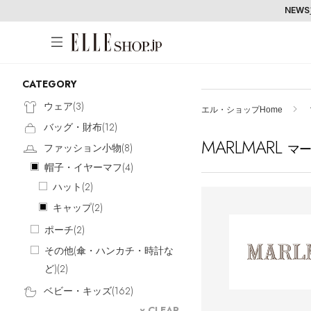
NEWS
CATEGORY
アカウントをお持ちの方
WOMEN
MEN
KIDS
LIFESTYLE
ウェア(
3
)
エル・ショップHome
バッグ・財布(
12
)
ログイン
MARLMARL
ITEMS
マ
ファッション小物(
8
)
帽子・イヤーマフ(
4
)
新着アイテム
はじめてご利用の方
ハット(
2
)
再入荷アイテム
キャップ(
2
)
新規会員登録
ランキング
ポーチ(
2
)
ブランド
その他(傘・ハンカチ・時計な
最旬！トレンドワード
ど)(
2
)
メールマガジン登録
アイテム一覧
ベビー・キッズ(
162
)
【予約】新作ウェアをチェック
最新トレンドや限定アイテム、セール
× CLEAR
SALE
【Tシャツ】デイリーに活躍