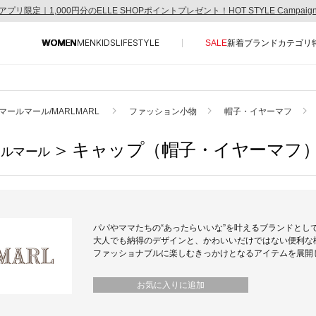
アプリ限定｜1,000円分のELLE SHOPポイントプレゼント！HOT STYLE Campai
WOMEN
MEN
KIDS
LIFESTYLE
SALE
新着
ブランド
カテゴリ
CONTENTS
SUPPORT
マールマール/MARLMARL
ファッション小物
帽子・イヤーマフ
ご利用ガイド
> キャップ（帽子・イヤーマフ
ールマール
特集一覧
カスタマーサポート
NEW IN BRAND
エル・ショップについて
BRAND NEWS
お知らせ
HOT STYLE
よくあるご質問
パパやママたちの“あったらいいな”を叶えるブランドと
大人でも納得のデザインと、かわいいだけではない便利な
EDITOR'S CLOSET
ファッショナブルに楽しむきっかけとなるアイテムを展開
メルマガ PICKUP
お気に入りに追加
PERSONAL COLOR
エディター厳選ギフト