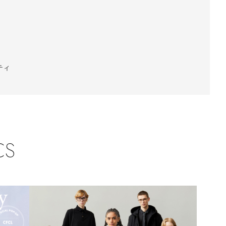
ティ
CS