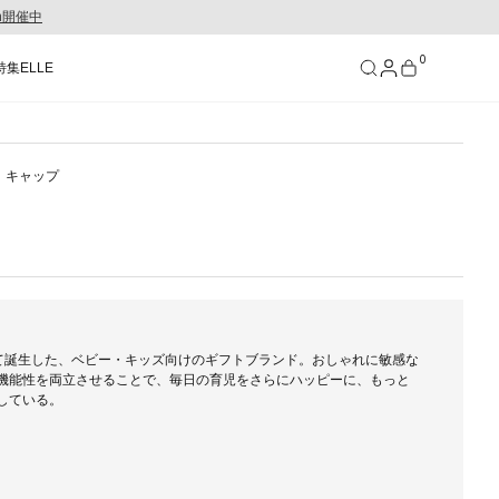
gn開催中
0
特集
ELLE
SEE RESULTS
キャップ
）
して誕生した、ベビー・キッズ向けのギフトブランド。おしゃれに敏感な
機能性を両立させることで、毎日の育児をさらにハッピーに、もっと
している。