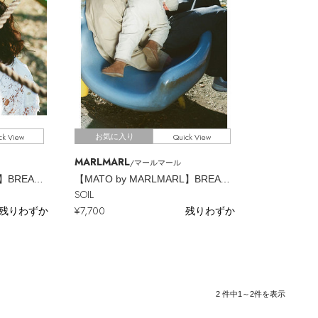
ck View
Quick View
お気に入り
MARLMARL
/マールマール
【MATO by MARLMARL】BREATHE CAP
【MATO by MARLMARL】BREATHE CAP
SOIL
残りわずか
¥7,700
残りわずか
2
件中
1～2
件を表示