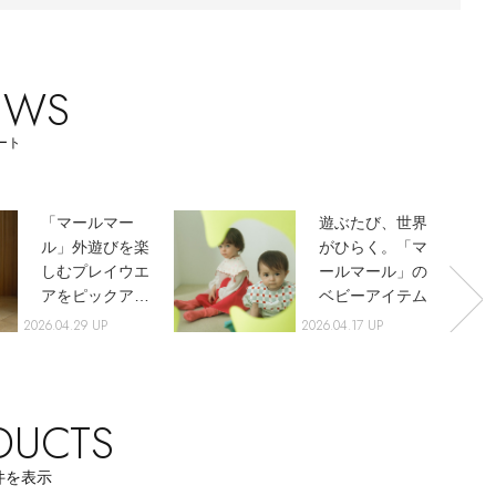
【エディターズ・エッセンシャル】
ベーシックとトレンドが交差する16の名品
EWS
ート
「マールマー
遊ぶたび、世界
ル」外遊びを楽
がひらく。「マ
しむプレイウエ
ールマール」の
アをピックアッ
ベビーアイテム
プ
2026.04.29 UP
2026.04.17 UP
DUCTS
件を表示