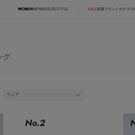
WOMEN
MEN
KIDS
LIFESTYLE
SALE
新着
ブランド
カテゴリ
CONTENTS
SUPPORT
ご利用ガイド
ング
特集一覧
カスタマーサポート
NEW IN BRAND
エル・ショップについて
BRAND NEWS
お知らせ
HOT STYLE
よくあるご質問
ウェア
EDITOR'S CLOSET
メルマガ PICKUP
PERSONAL COLOR
No.
2
N
エディター厳選ギフト