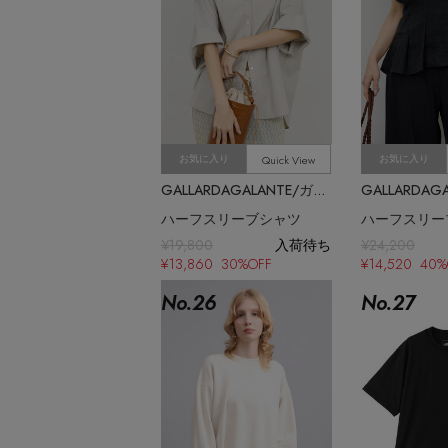
Quick View
お気に入り
お気に入り
GALLARDAGALANTE/ガリャルダガランテ
ハーフスリーブシャツ
¥19,800
入荷待ち
¥24,200
¥13,860 30%OFF
¥14,520 40%
No.
26
No.
27