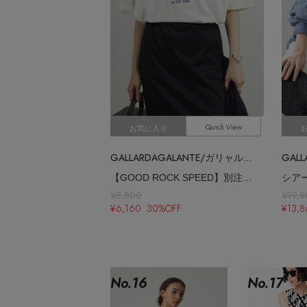
Quick View
お気に入り
GALLARDAGALANTE/ガリャルダガランテ
【GOOD ROCK SPEED】別注 THE CITY ロゴTee
シア
¥8,800
¥19,
¥6,160 30%OFF
¥13,
No.
16
No.
17