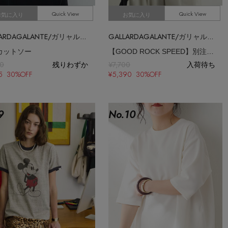
Quick View
Quick View
お気に入り
お気に入り
GALLARDAGALANTE/ガリャルダガランテ
GALLARDAGALANTE/ガリャルダガランテ
Cカットソー
【GOOD ROCK SPEED】別注 UNITED STATES ロゴT
50
残りわずか
¥7,700
入荷待ち
75 30%OFF
¥5,390 30%OFF
9
No.
10