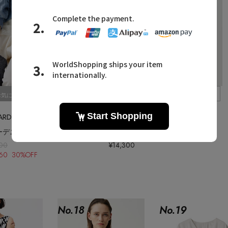
Quick View
Quick View
お気に入り
お気に入り
GALLARDAGALANTE/ガリャルダガランテ
ebure/エブール
ーデニムシャツ
【ebure×Ron Herman】ニットパーツコットンポンチ スリーブレストップ
800
¥14,300
860 30%OFF
No.
18
No.
19