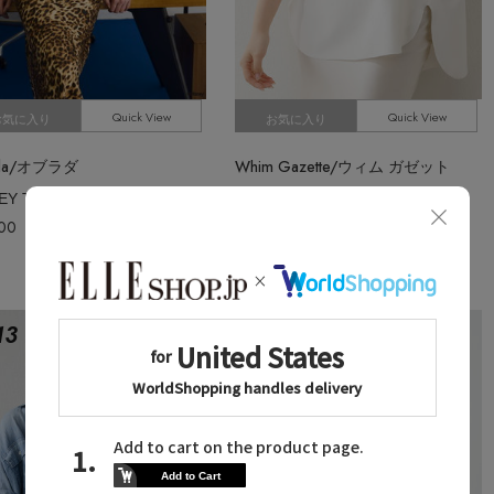
Quick View
Quick View
お気に入り
お気に入り
ada/オブラダ
Whim Gazette/ウィム ガゼット
KEY Tシャツ
Vガゼットハーフスリーブプルオーバー
200
入荷待ち
¥15,950
¥11,165 30%OFF
13
No.
14