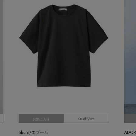
Stay in
the Loop
ELLE SHOP APP
Quick View
お気に入り
ebure/エブール
ADO