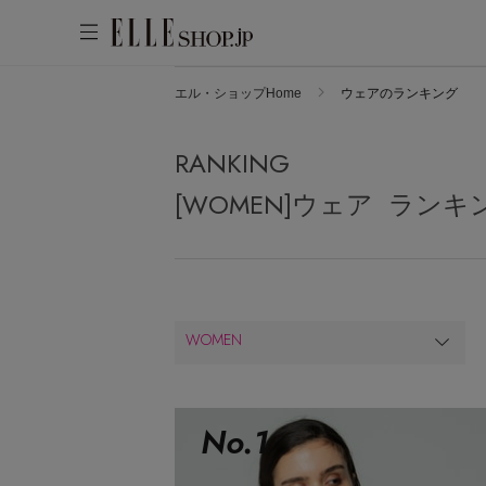
エル・ショップHome
ウェアのランキング
アカウントをお持ちの方
WOMEN
MEN
KIDS
LIFESTYLE
RANKING
ログイン
ITEMS
[WOMEN]ウェア ランキ
新着アイテム
はじめてご利用の方
再入荷アイテム
新規会員登録
ランキング
WOMEN
ブランド
最旬！トレンドワード
メールマガジン登録
アイテム一覧
【予約】新作ウェアをチェック
No.
1
最新トレンドや限定アイテム、セール
SALE
【Tシャツ】デイリーに活躍
情報をいち早くお届けします。
【日傘】完全遮光・軽量傘
ご登録はこちら