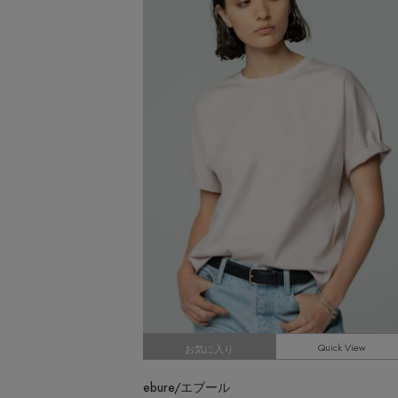
CATEGORY
【サンダル】ビーサンの季節！
ウェア
【リネン】涼しい夏素材
シューズ
【CFCL】注目のPOP-UP
すべてのウェア
【レース】上品な透け感
バッグ・財布
ブラウス・シャツ
すべてのシューズ
【雨の日】急な雨対策グッズ
カットソー・Tシャツ
ファッション小物
サンダル
すべてのバッグ・財布
【限定】ここでしか買えないアイテム
ワンピース・チュニック
パンプス
アクセサリー
カゴバッグ
すべてのファッション小物
【ペプラム】トレンドシルエット
パンツ
スニーカー
ショルダーバッグ
ランジェリー
ストール・マフラー・ケープ
すべてのアクセサリー
『ELLE』最新号掲載
スカート
フラットシューズ
トートバッグ
帽子・イヤーマフ
スポーツ
ピアス・イヤリング
すべてのランジェリー
【ジュエリー】シルバーでクールに
ジャケット
レインシューズ
ハンドバッグ
ヘアアクセサリー
ネックレス
ランジェリー
すべてのスポーツ
ニット
ブーツ
財布・小物
スマートフォンケース・タブレットケース
バングル・ブレスレット
インナー
ウェア
コート
ボディバッグ・ウェストポーチ
アイウェア
リング
シューズ
ルームウェア・パジャマ
クラッチバッグ
ベルト
コサージュ・ブローチ
バッグ・小物
ボストンバッグ
Quick View
グローブ
お気に入り
アンクレット
水着・スイムウェア
スーツケース
レッグウェア
チャーム
ebure/エブール