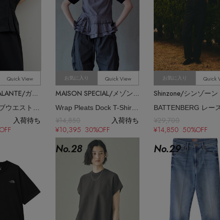
Quick View
Quick View
Quick 
お気に入り
お気に入り
GALLARDAGALANTE/ガリャルダガランテ
MAISON SPECIAL/メゾンスペシャル
Shinzone/シンゾーン
ハーフスリーブウエストシェイプシャツ
Wrap Pleats Dock T-Shirt/ラッププリーツドッキングTシャツ
BATTENBERG レ
入荷待ち
¥14,850
入荷待ち
¥29,700
OFF
¥10,395 30%OFF
¥14,850 50%OFF
No.
28
No.
29