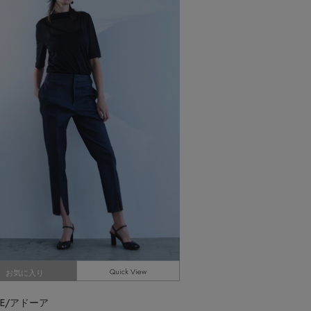
【エディターズ・エッセンシャル】
ベーシックとトレンドが交差する16の名品
Quick View
お気に入り
RE/アドーア