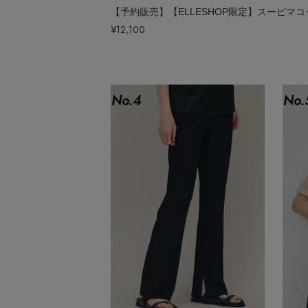
ポーチ
チャーム・ストラップ
¥12,100
その他(傘・ハンカチ・時計など)
No.
4
No.