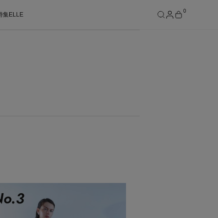
0
特集
ELLE
SEE RESULTS
o.
3