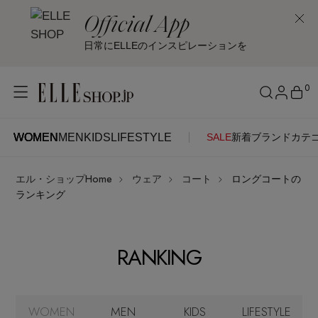
Official App
日常にELLEのインスピレーションを
0
WOMEN
MEN
KIDS
LIFESTYLE
SALE
新着
ブランド
カテ
WOMEN
MEN
KIDS
LIFESTYLE
アカウントをお持ちの方
エル・ショップHome
ウェア
コート
ロングコートの
ITEMS
ログイン
ランキング
SEE RESULTS
はじめてご利用の方
新着アイテム
RANKING
新規会員登録
再入荷アイテム
WOMEN
MEN
KIDS
LIFESTYLE