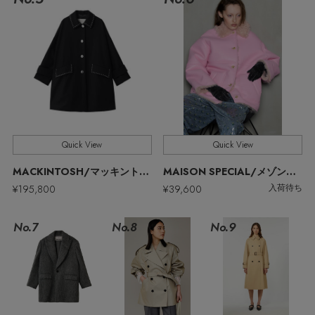
ウェア
【ジュエリー】シルバーでクールに
インナー
バングル・ブレスレット
スマートフォンケース・タブレットケース
財布・小物
ブーツ
ニット
CONTENTS
シューズ
リング
アイウェア
ボディバッグ・ウェストポーチ
コート
特集一覧
バッグ・小物
コサージュ・ブローチ
ベルト
クラッチバッグ
ルームウェア・パジャマ
水着・スイムウェア
NEW IN BRAND
アンクレット
Quick View
Quick View
グローブ
ボストンバッグ
MACKINTOSH/マッキントッシュ
MAISON SPECIAL/メゾンスペシャル
チャーム
¥195,800
¥39,600
入荷待ち
レッグウェア
BRAND NEWS
スーツケース
No.7
No.8
No.9
ポーチ
HOT STYLE
チャーム・ストラップ
EDITOR'S CLOSET