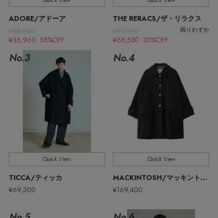
Quick View
Quick View
ウェア
【リネン】涼しい夏素材
ADORE/アドーア
THE RERACS/ザ・リラクス
お知らせ
¥88,000
¥97,900
シューズ
残りわずか
すべてのウェア
¥36,960 58%OFF
¥68,530 30%OFF
【CFCL】注目のPOP-UP
No.3
No.4
バッグ・財布
すべてのシューズ
よくあるご質問
ブラウス・シャツ
【レース】上品な透け感
ファッション小物
すべてのバッグ・財布
サンダル
カットソー・Tシャツ
【雨の日】急な雨対策グッズ
アクセサリー
すべてのファッション小物
カゴバッグ
パンプス
ワンピース・チュニック
【限定】ここでしか買えないアイテム
ランジェリー
すべてのアクセサリー
ストール・マフラー・ケープ
ショルダーバッグ
スニーカー
パンツ
Quick View
Quick View
スポーツ
【ペプラム】トレンドシルエット
すべてのランジェリー
ピアス・イヤリング
帽子・イヤーマフ
トートバッグ
TICCA/ティッカ
MACKINTOSH/マッキントッシュ
フラットシューズ
スカート
¥69,300
¥169,400
すべてのスポーツ
『ELLE』最新号掲載
ランジェリー
ネックレス
ヘアアクセサリー
ハンドバッグ
レインシューズ
ジャケット
No.5
No.6