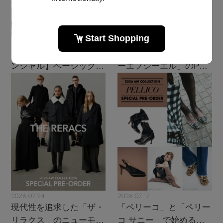
2026.08.07
2026.07.28
【エディターズ・エッセ
主役級ニットが揃う「シ
ンシャル】ベーシックと
ーエフシーエル」のPOP
トレンドが交差する16の
UPがスタート
名品
2026.07.24
2026.07.17
現代性を追求した「ザ・
「ペリーコ」と「ペリー
リラクス」のニューモダ
コ サニー」で始める秋