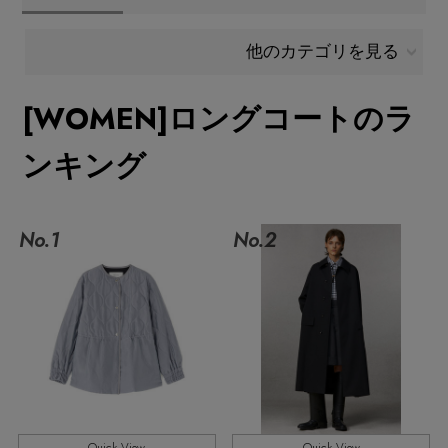
メールマガジン登録
ランキング
他のカテゴリを見る
最新トレンドや限定アイテム、セール情報を
いち早くお届けします。
[WOMEN]ロングコートのラ
ブランド
ご登録はこちら
ンキング
最旬！トレンドワード
SUPPORT
【予約】新作ウェアをチェック
No.1
No.2
アイテム一覧
ご利用ガイド
【Tシャツ】デイリーに活躍
SALE
カスタマーサポート
【日傘】完全遮光・軽量傘
CATEGORY
【サンダル】ビーサンの季節！
エル・ショップについて