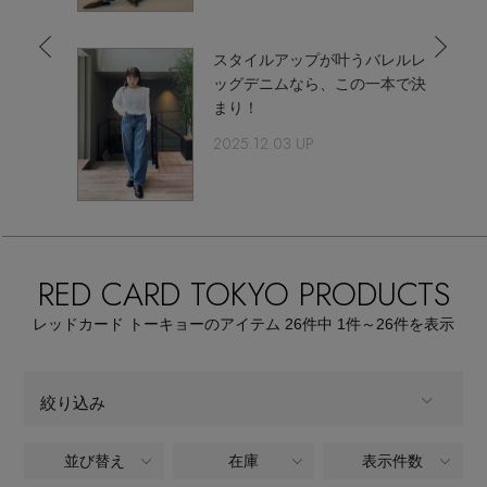
ウェア
【リネン】涼しい夏素材
お知らせ
スタイルアップが叶うバレルレ
シューズ
すべてのウェア
番モデルリ
ッグデニムなら、この一本で決
【CFCL】注目のPOP-UP
まり！
バッグ・財布
すべてのシューズ
よくあるご質問
ブラウス・シャツ
2025.12.03 UP
【レース】上品な透け感
ファッション小物
すべてのバッグ・財布
サンダル
カットソー・Tシャツ
【限定】ここでしか買えないアイテム
アクセサリー
すべてのファッション小物
カゴバッグ
パンプス
ワンピース・チュニック
RED CARD TOKYO PRODUCTS
【ペプラム】トレンドシルエット
ランジェリー
すべてのアクセサリー
ストール・マフラー・ケープ
ショルダーバッグ
レッドカード トーキョーのアイテム
26
件中 1件～26
件を表示
スニーカー
パンツ
スポーツ
『ELLE』最新号掲載
すべてのランジェリー
ピアス・イヤリング
帽子・イヤーマフ
トートバッグ
フラットシューズ
絞り込み
スカート
すべてのスポーツ
【ジュエリー】シルバーでクールに
ランジェリー
ネックレス
ヘアアクセサリー
ハンドバッグ
並び替え
在庫
表示件数
ALL
レインシューズ
商品タイプ
ジャケット