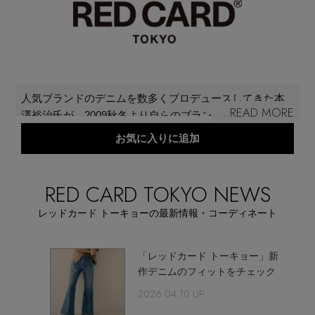
メールマガジン登録
ランキング
最新トレンドや限定アイテム、セール情報を
いち早くお届けします。
ブランド
ご登録はこちら
人気ブランドのデニムを数多くプロデュースしてきた本
...READ MORE
澤裕治氏が、2009秋冬より自らのブランドをスタート。
最旬！トレンドワード
ライトオンスで柔らかい生地を使用たデニムは、ライト
お気に入りに追加
SUPPORT
オンスでは難しかったリアルヴィンテージ加工を施し、
【雨の日】急な雨対策グッズ
軽量でありながらも重厚感のあるデニムを実現してい
アイテム一覧
る。無駄を省いたシンプルなデザインに仕上げること
RED CARD TOKYO NEWS
ご利用ガイド
で、加工感を引き出しているのも特徴。
【Tシャツ】デイリーに活躍
レッドカード トーキョーの最新情報・コーディネート
SALE
カスタマーサポート
【サンダル】ビーサンの季節！
ブシル
「レッドカード トーキョー」新
作デニムのフィットをチェック
CATEGORY
【ワンピース】猛暑日はこれ！
2026.04.10 UP
エル・ショップについて