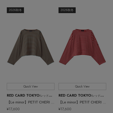
その他(傘・ハンカチ・時計など)
2026秋冬
2026秋冬
メルマガ PICKUP
PERSONAL COLOR
エディター厳選ギフト
Quick View
Quick View
RED CARD TOKYO
RED CARD TOKYO
/レッドカード トーキョー
/レッドカード トーキョー
【Le minor】PETIT CHERI ドルマンカットソー
【Le minor】PETIT CHERI ドルマンカットソー
¥17,600
¥17,600