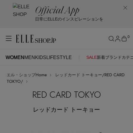
Official App
日常にELLEのインスピレーションを
0
WOMEN
MEN
KIDS
LIFESTYLE
SALE
新着
ブランド
カテ
WOMEN
MEN
KIDS
LIFESTYLE
アカウントをお持ちの方
エル・ショップHome
レッドカード トーキョー/RED CARD
ITEMS
ログイン
TOKYO/
SEE RESULTS
RED CARD TOKYO
はじめてご利用の方
新着アイテム
レッドカード トーキョー
新規会員登録
再入荷アイテム