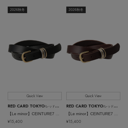
ウェア
インナー
バングル・ブレスレット
スマートフォンケース・タブレットケース
財布・小物
全てのカテゴリ
2026秋冬
2026秋冬
CATEGORY
ブーツ
ニット
CONTENTS
シューズ
リング
アイウェア
全てのカラー
COLOR
ボディバッグ・ウェストポーチ
コート
特集一覧
バッグ・小物
コサージュ・ブローチ
ベルト
全てのパターン
PATTERN
クラッチバッグ
ルームウェア・パジャマ
水着・スイムウェア
NEW IN BRAND
アンクレット
全てのサイズ
SIZE
グローブ
ボストンバッグ
すべて
チャーム
販売状況
レッグウェア
BRAND NEWS
スーツケース
全ての価格
価格
ポーチ
Quick View
Quick View
HOT STYLE
RED CARD TOKYO
RED CARD TOKYO
/レッドカード トーキョー
/レッドカード トーキョー
チャーム・ストラップ
【Le minor】CEINTURE7 ベルト
【Le minor】CEINTURE7 ベルト
EDITOR'S CLOSET
¥15,400
¥15,400