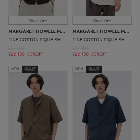
メルマガ PICKUP
その他(傘・ハンカチ・時計など)
Quick View
Quick View
エディター厳選ギフト
MARGARET HOWELL MEN
MARGARET HOWELL MEN
/マーガレット・ハウエル メン
/マ
FINE COTTON PIQUE SHIRTING SHIRT
FINE COTTON PIQUE SHIRTING SHIRT
¥37,400
¥37,400
¥26,180 30%OFF
¥26,180 30%OFF
MEN
再入荷
MEN
再入荷