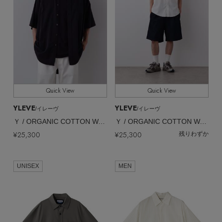
Quick View
Quick View
YLEVE
YLEVE
/イレーヴ
/イレーヴ
Ｙ / ORGANIC COTTON WASHER SATIN SHORT SLEEVE SHIRT
Ｙ / ORGANIC COTTON WASHER SATIN SHORT SLEEVE SHIRT
¥25,300
¥25,300
残りわずか
UNISEX
MEN