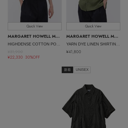
Quick View
Quick View
MARGARET HOWELL MEN
MARGARET HOWELL MEN
/マーガレット・ハウエル メン
/マ
HIGHDENSE COTTON POPLIN SHIRT
YARN DYE LINEN SHIRTING SHIRT
¥31,900
¥41,800
¥22,330 30%OFF
新着
UNISEX