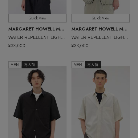
ヘアアクセサリー
財布・小物
ブーツ
コート
ウェア
バングル・ブレスレット
Quick View
Quick View
スマートフォンケース・タブレットケース
ボディバッグ・ウェストポーチ
ルームウェア
CONTENTS
MARGARET HOWELL MEN
MARGARET HOWELL MEN
/マーガレット・ハウエル メン
/マ
シューズ
リング
WATER REPELLENT LIGHTWEIGHT NYLON POPLIN SHIRT
WATER REPELLENT LIGHTWEIGHT NYLON POPLIN SHIRT
アイウェア
クラッチバッグ
¥33,000
¥33,000
特集一覧
バッグ・小物
コサージュ・ブローチ
ベルト
ボストンバッグ
MEN
再入荷
MEN
再入荷
水着・スイムウェア
NEW IN BRAND
アンクレット
グローブ
スーツケース
チャーム
レッグウェア
BRAND NEWS
ポーチ
HOT STYLE
チャーム・ストラップ