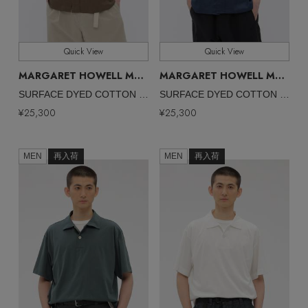
Quick View
Quick View
MARGARET HOWELL MEN
MARGARET HOWELL MEN
/マーガレット・ハウエル メン
/マ
SURFACE DYED COTTON LINEN SHIRT
SURFACE DYED COTTON LINEN SHIRT
¥25,300
¥25,300
MAX80%OFF！ FINAL SALE開催中
MEN
再入荷
MEN
再入荷
Stay in
the Loop