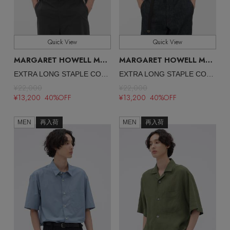
ELLE SHOP 公式アプリ
Quick View
Quick View
MARGARET HOWELL MEN
MARGARET HOWELL MEN
/マーガレット・ハウエル メン
/マ
EXTRA LONG STAPLE COTTON JERSEY TOP
EXTRA LONG STAPLE COTTON JERSEY TOP
¥22,000
¥22,000
¥13,200 40%OFF
¥13,200 40%OFF
MEN
再入荷
MEN
再入荷