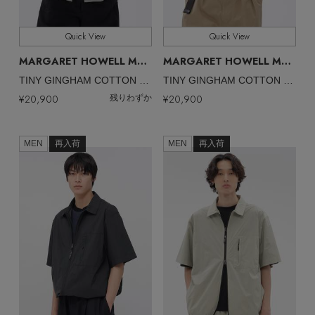
全てのサイズ
SIZE
MEN'S スポーツ
エル・ショップについて
ウェア
Quick View
Quick View
すべて
販売状況
MEN'S パンツ
MARGARET HOWELL MEN
MARGARET HOWELL MEN
お知らせ
/マーガレット・ハウエル メン
/マ
シューズ
すべてのウェア
TINY GINGHAM COTTON SHIRT
TINY GINGHAM COTTON SHIRT
全ての価格
価格
¥20,900
¥20,900
残りわずか
バッグ・財布
すべてのシューズ
よくあるご質問
シャツ
MEN
再入荷
MEN
再入荷
ファッション小物
すべてのバッグ・財布
サンダル
カットソー・Tシャツ
アクセサリー
すべてのファッション小物
ショルダーバッグ
スニーカー
パンツ
アンダーウェア
すべてのアクセサリー
ストール・マフラー・ケープ
トートバッグ
フラットシューズ
ジャケット
スポーツ
すべてのアンダーウェア
ピアス・イヤリング
帽子・イヤーマフ
ハンドバッグ
レインシューズ
ニット
すべてのスポーツ
ショーツ
ネックレス