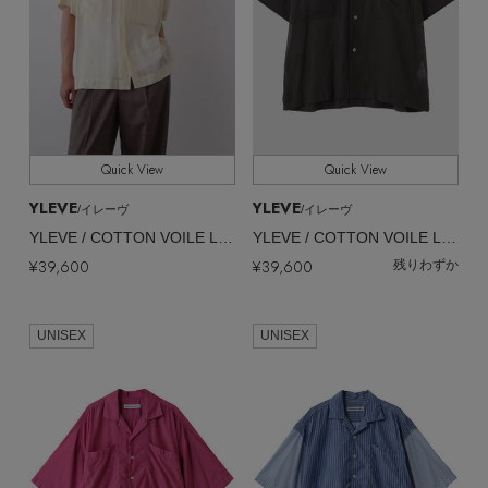
Quick View
Quick View
YLEVE
YLEVE
/イレーヴ
/イレーヴ
YLEVE / COTTON VOILE LAWN OPEN COLLAR SHIRT
YLEVE / COTTON VOILE LAWN OPEN COLLAR SHIRT
¥39,600
¥39,600
残りわずか
UNISEX
UNISEX