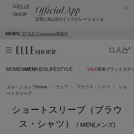
Official App
日常にELLEのインスピレーションを
NEWS
paign開催中
0
WOMEN
MEN
KIDS
LIFESTYLE
SALE
新着
ブランド
カテ
WOMEN
MEN
KIDS
LIFESTYLE
アカウントをお持ちの方
エル・ショップHome
ウェア
ブラウス・シャツ
ショ
ITEMS
ログイン
ートスリーブ
SEE RESULTS
ショートスリーブ（ブラウ
はじめてご利用の方
新着アイテム
ス・シャツ）
/ MEN(メンズ)
新規会員登録