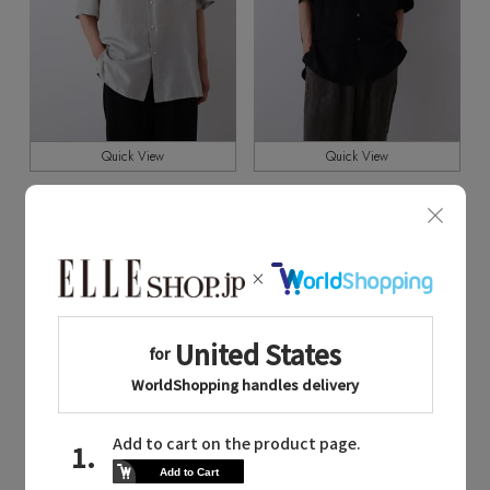
Quick View
Quick View
YLEVE
YLEVE
/イレーヴ
/イレーヴ
YLEVE / SILK HABUTAE SHIRT
YLEVE / SILK HABUTAE SHIRT
¥49,500
¥49,500
残りわずか
MEN
MEN