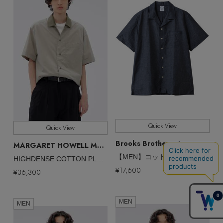
Quick View
Quick View
Brooks Brothers
MARGARET HOWELL MEN
/ブルックス ブラザーズ
/マーガレット・ハウエル メン
【MEN】コットン／リネン キャンプシャツ
HIGHDENSE COTTON PLAINWEAVE SHIRT
¥17,600
残りわずか
¥36,300
MEN
MEN