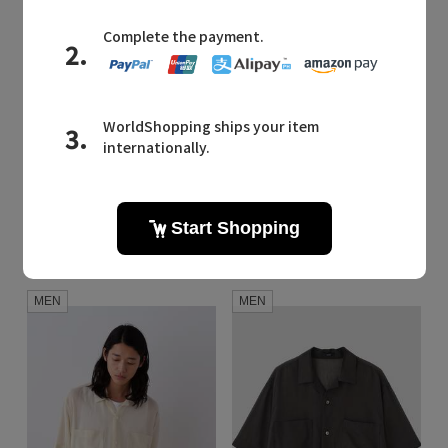
Quick View
Quick View
YLEVE
YLEVE
/イレーヴ
/イレーヴ
YLEVE / COTTON RAMIE VOILE HAND STITCH SHIRT
YLEVE / COTTON RAMIE VOILE HAND STITCH SHIRT
¥40,700
¥40,700
残りわずか
MEN
MEN