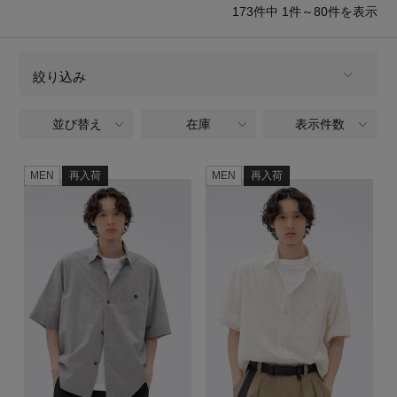
再入荷アイテム
173
件中 1件～80
件を表示
メールマガジン登録
ランキング
絞り込み
最新トレンドや限定アイテム、セール情報を
いち早くお届けします。
並び替え
在庫
表示件数
MEN
商品タイプ
ブランド
ご登録はこちら
全てのブランド
MEN
再入荷
MEN
再入荷
BRAND
最旬！トレンドワード
SUPPORT
CATEGORY
【SALE】メンズセール
アイテム一覧
ウェア,ブラウス・シャツ,ショートスリーブ
ご利用ガイド
MEN'S カットソー
全てのカラー
COLOR
SALE
カスタマーサポート
MEN'S スニーカー
全てのパターン
PATTERN
CATEGORY