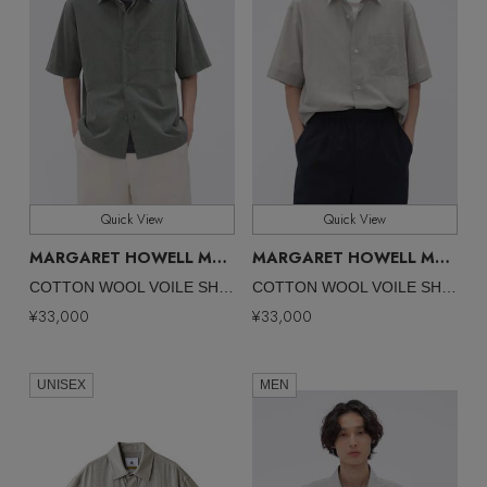
Quick View
Quick View
MARGARET HOWELL MEN
MARGARET HOWELL MEN
/マーガレット・ハウエル メン
/マ
COTTON WOOL VOILE SHIRT
COTTON WOOL VOILE SHIRT
¥33,000
¥33,000
UNISEX
MEN