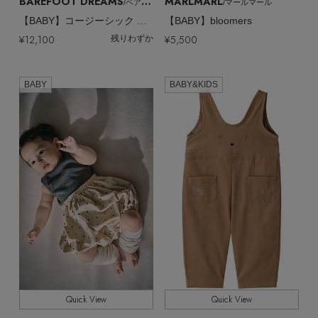
BAREFOOT DREAMS
MARLMARL
/ベアフット ドリームズ
/マールマール
ウェア
【リネン】涼しい夏素材
【BABY】コージーシック インファントパンツ アイボリー 12-18M
【BABY】bloomers
お知らせ
¥12,100
¥5,500
残りわずか
シューズ
すべてのウェア
【CFCL】注目のPOP-UP
バッグ・財布
すべてのシューズ
BABY
BABY&KIDS
よくあるご質問
ブラウス・シャツ
【レース】上品な透け感
ファッション小物
すべてのバッグ・財布
サンダル
カットソー・Tシャツ
【限定】ここでしか買えないアイテム
アクセサリー
すべてのファッション小物
カゴバッグ
パンプス
ワンピース・チュニック
【ペプラム】トレンドシルエット
ランジェリー
すべてのアクセサリー
ストール・マフラー・ケープ
ショルダーバッグ
スニーカー
パンツ
スポーツ
『ELLE』最新号掲載
すべてのランジェリー
ピアス・イヤリング
帽子・イヤーマフ
トートバッグ
フラットシューズ
スカート
すべてのスポーツ
【ジュエリー】シルバーでクールに
ランジェリー
ネックレス
ヘアアクセサリー
ハンドバッグ
Quick View
Quick View
レインシューズ
ジャケット