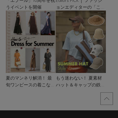
「エブール」10周年を祝
Editor’s PICK │ ファッシ
うイベントを開催
ョンエディターの「これ
買い！」リスト
夏のマンネリ解消！ 最
もう迷わない！ 夏素材
旬ワンピースの着こなし
ハット＆キャップの鉄板
サンプル
着こなし4スタイル