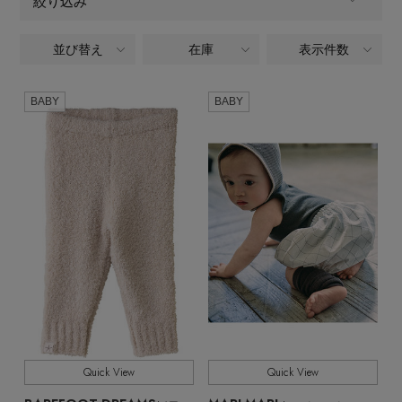
絞り込み
メールマガジン登録
ランキング
並び替え
在庫
表示件数
ALL
商品タイプ
最新トレンドや限定アイテム、セール情報を
いち早くお届けします。
ブランド
全てのブランド
BABY
BABY
BRAND
ご登録はこちら
CATEGORY
最旬！トレンドワード
ベビー・キッズ,ベビー(0～2歳),ボトムス
SUPPORT
【雨の日】急な雨対策グッズ
アイテム一覧
全てのカラー
COLOR
ご利用ガイド
【Tシャツ】デイリーに活躍
全てのサイズ
SIZE
SALE
カスタマーサポート
【サンダル】ビーサンの季節！
すべて
販売状況
CATEGORY
Quick View
Quick View
【ワンピース】猛暑日はこれ！
全ての価格
価格
エル・ショップについて