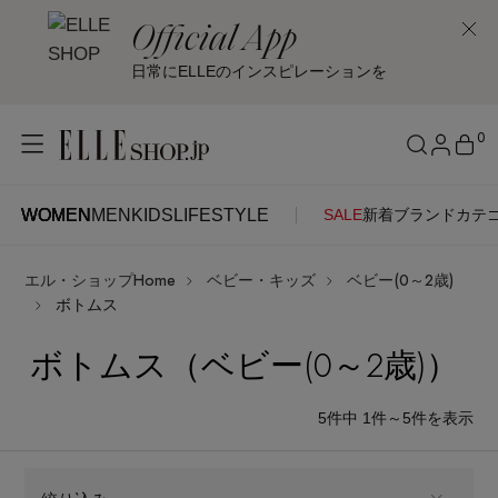
Official App
日常にELLEのインスピレーションを
0
WOMEN
MEN
KIDS
LIFESTYLE
SALE
新着
ブランド
カテ
WOMEN
MEN
KIDS
LIFESTYLE
アカウントをお持ちの方
エル・ショップHome
ベビー・キッズ
ベビー(0～2歳)
ITEMS
ログイン
ボトムス
SEE RESULTS
ボトムス（ベビー(0～2歳)）
はじめてご利用の方
新着アイテム
5
件中 1件～5
件を表示
新規会員登録
再入荷アイテム