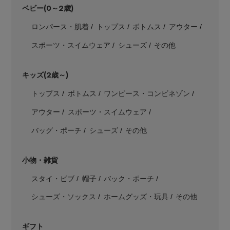
ベビー(0～2歳)
ロンパース・肌着
トップス
ボトムス
アウター
スポーツ・スイムウェア
シューズ
その他
Stay in
the Loop
キッズ(2歳～)
トップス
ボトムス
ワンピース・コンビネゾン
ELLE SHOP 公式アプリ
アウター
スポーツ・スイムウェア
バッグ・ポーチ
シューズ
その他
小物・雑貨
スタイ・ビブ
帽子
バック・ポーチ
シューズ・ソックス
ホームグッズ・玩具
その他
ギフト