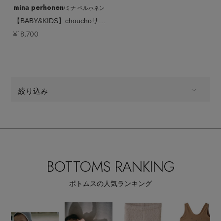
その他(傘・ハンカチ・時計など)
mina perhonen
/ミナ ペルホネン
【BABY&KIDS】chouchoサロペット
メルマガ PICKUP
¥18,700
PERSONAL COLOR
絞り込み
エディター厳選ギフト
ALL
商品タイプ
全てのブランド
BRAND
BOTTOMS RANKING
CATEGORY
ボトムスの人気ランキング
ベビー・キッズ,ベビー(0～2歳),ボトムス
全てのカラー
COLOR