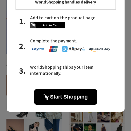
2026.07.28
2026.07.24
主役級ニットが揃う「シ
現代性を追求した「ザ・
ーエフシーエル」のPOP
リラクス」のニューモダ
UPがスタート
ンクラシック