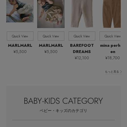
全てのサイズ
SIZE
すべて
販売状況
Quick View
Quick View
Quick View
Quick View
全ての価格
MARLMARL
MARLMARL
BAREFOOT
mina perhon
価格
¥5,500
¥5,500
DREAMS
en
¥12,100
¥18,700
もっと見る
主役級ニットが揃う「シーエフシーエル」の
BABY-KIDS CATEGORY
POP UPがスタート
ベビー・キッズのカテゴリ