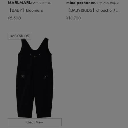
ウェア
MARLMARL
mina perhonen
インナー
/マールマール
/ミナ ペルホネン
バングル・ブレスレット
スマートフォンケース・タブレットケース
財布・小物
【BABY】bloomers
【BABY&KIDS】chouchoサロペット
ブーツ
ニット
CONTENTS
¥5,500
¥18,700
シューズ
リング
アイウェア
ボディバッグ・ウェストポーチ
コート
特集一覧
バッグ・小物
BABY&KIDS
コサージュ・ブローチ
ベルト
クラッチバッグ
ルームウェア・パジャマ
水着・スイムウェア
NEW IN BRAND
アンクレット
グローブ
ボストンバッグ
チャーム
レッグウェア
BRAND NEWS
スーツケース
ポーチ
HOT STYLE
チャーム・ストラップ
EDITOR'S CLOSET
Quick View