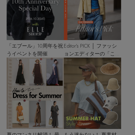
「エブール」10周年を祝
Editor’s PICK │ ファッシ
うイベントを開催
ョンエディターの「これ
買い！」リスト
夏のマンネリ解消！ 最
もう迷わない！ 夏素材