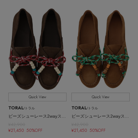
Quick View
Quick View
主役級ニットが揃う「シーエフシーエル」の
TORAL
TORAL
/トラル
/トラル
POP UPがスタート
ビーズシューレース2wayスエードモカシン
ビーズシューレース2wayスエードモカシン
¥42,900
¥42,900
¥21,450 50%OFF
¥21,450 50%OFF