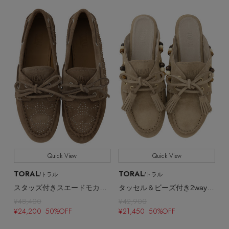
その他(傘・ハンカチ・時計など)
メルマガ PICKUP
PERSONAL COLOR
エディター厳選ギフト
Quick View
Quick View
TORAL
TORAL
/トラル
/トラル
スタッズ付きスエードモカシン
タッセル＆ビーズ付き2wayスエードモカシン
¥48,400
¥42,900
¥24,200 50%OFF
¥21,450 50%OFF