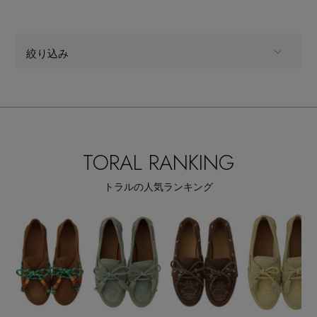
絞り込み
Stay in
the Loop
ALL
商品タイプ
ELLE SHOP 公式アプリ
全てのカテゴリ
CATEGORY
TORAL RANKING
全てのカラー
COLOR
トラルの人気ランキング
全てのシューズサイズ
SHOES SIZE
すべて
販売状況
全ての価格
価格