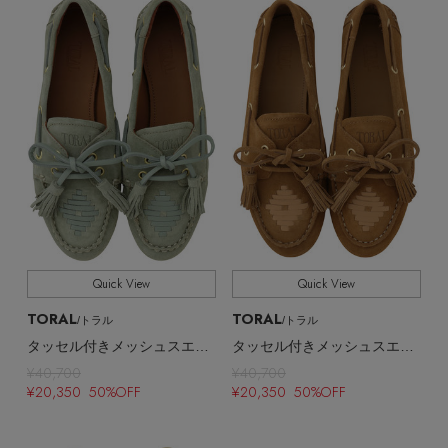
ウェア
【リネン】涼しい夏素材
全てのカラー
COLOR
お知らせ
シューズ
すべてのウェア
【CFCL】注目のPOP-UP
全てのシューズサイズ
SHOES SIZE
バッグ・財布
すべてのシューズ
よくあるご質問
ブラウス・シャツ
【レース】上品な透け感
すべて
販売状況
ファッション小物
すべてのバッグ・財布
サンダル
カットソー・Tシャツ
全ての価格
【限定】ここでしか買えないアイテム
価格
アクセサリー
すべてのファッション小物
カゴバッグ
パンプス
ワンピース・チュニック
【ペプラム】トレンドシルエット
ランジェリー
すべてのアクセサリー
Quick View
Quick View
ストール・マフラー・ケープ
ショルダーバッグ
スニーカー
パンツ
TORAL
TORAL
/トラル
/トラル
スポーツ
『ELLE』最新号掲載
すべてのランジェリー
ピアス・イヤリング
タッセル付きメッシュスエードモカシン
タッセル付きメッシュスエードモカシン
帽子・イヤーマフ
トートバッグ
フラットシューズ
¥40,700
¥40,700
スカート
¥20,350 50%OFF
¥20,350 50%OFF
すべてのスポーツ
【ジュエリー】シルバーでクールに
ランジェリー
ネックレス
ヘアアクセサリー
ハンドバッグ
レインシューズ
ジャケット