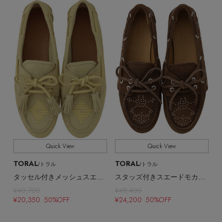
ウェア
インナー
バングル・ブレスレット
スマートフォンケース・タブレットケース
財布・小物
ブーツ
ニット
CONTENTS
シューズ
リング
アイウェア
ボディバッグ・ウェストポーチ
コート
特集一覧
バッグ・小物
コサージュ・ブローチ
ベルト
クラッチバッグ
ルームウェア・パジャマ
水着・スイムウェア
NEW IN BRAND
アンクレット
グローブ
ボストンバッグ
チャーム
レッグウェア
BRAND NEWS
スーツケース
Quick View
Quick View
TORAL
TORAL
ポーチ
/トラル
/トラル
HOT STYLE
タッセル付きメッシュスエードモカシン
スタッズ付きスエードモカシン
¥40,700
¥48,400
チャーム・ストラップ
¥20,350 50%OFF
¥24,200 50%OFF
EDITOR'S CLOSET