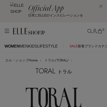
Official App
日常にELLEのインスピレーションを
0
WOMEN
MEN
KIDS
LIFESTYLE
SALE
新着
ブランド
カテ
WOMEN
MEN
KIDS
LIFESTYLE
アカウントをお持ちの方
エル・ショップHome
トラル/TORAL/
ITEMS
ログイン
SEE RESULTS
TORAL
トラル
はじめてご利用の方
新着アイテム
新規会員登録
再入荷アイテム