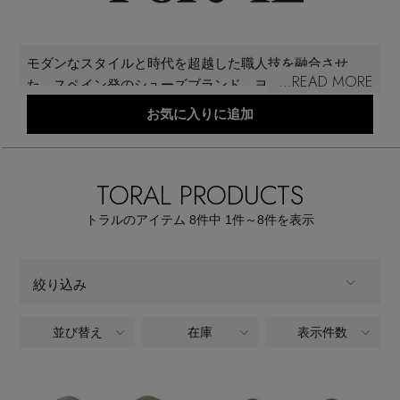
メールマガジン登録
ランキング
モダンなスタイルと時代を超越した職人技を融合させ
最新トレンドや限定アイテム、セール情報を
...READ MORE
た、スペイン発のシューズブランド。ヨーロッパの一流
いち早くお届けします。
ブランド
サプライヤーから厳選した高品質な素材を使用し、てい
お気に入りに追加
ご登録はこちら
ねいにデザイン・製作されている。自信に満ちた女性ら
しいエネルギーを体現し、エレガントなシルエット、大
最旬！トレンドワード
胆なディテール、そして気負わないシックな雰囲気によ
TORAL PRODUCTS
SUPPORT
って、洗練されていながらも個性あふれる足元を実現。
【雨の日】急な雨対策グッズ
アイテム一覧
トラルのアイテム
8
件中 1件～8
件を表示
ご利用ガイド
【Tシャツ】デイリーに活躍
SALE
絞り込み
カスタマーサポート
【サンダル】ビーサンの季節！
並び替え
在庫
表示件数
ALL
商品タイプ
CATEGORY
【ワンピース】猛暑日はこれ！
エル・ショップについて
全てのカテゴリ
CATEGORY