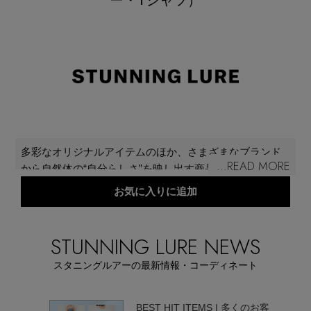
再入荷アイテム
メールマガジン登録
ランキング
最新トレンドや限定アイテム、セール情報を
いち早くお届けします。
ブランド
ご登録はこちら
最旬！トレンドワード
多彩なオリジナルアイテムのほか、さまざまなブランド
...READ MORE
から自然体の“自分らしさ”を映し出す商品を展開。オリジ
SUPPORT
ナルは女性の本質や内面の美しさ・強さを表現したもの
【予約】新作ウェアをチェック
お気に入りに追加
アイテム一覧
づくりを、セレクトアイテムはより自分らしさを表現す
る意味でスパイスとして仕入れを行っている。カラーや
ご利用ガイド
【Tシャツ】デイリーに活躍
素材、スタイリングで遊びながら、ベーシックな女性ら
STUNNING LURE NEWS
SALE
しさを鮮やかに提案。ハイエンドなカジュアルウェアか
スタニングルアーの最新情報・コーディネート
ら自分のスタイルを追求できるディテールにこだわった
カスタマーサポート
【日傘】完全遮光・軽量傘
商品まで揃う。
CATEGORY
BEST HIT ITEMS | 多くのお客