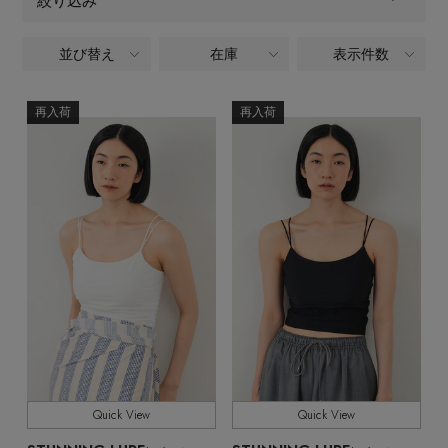
絞り込み
ヘアアクセサリー
ハンドバッグ
レインシューズ
ジャケット
ウェア
【ジュエリー】シルバーでクールに
インナー
並び替え
在庫
表示件数
ALL
バングル・ブレスレット
商品タイプ
スマートフォンケース・タブレットケース
財布・小物
ブーツ
ニット
CONTENTS
シューズ
再入荷
再入荷
CATEGORY
リング
アイウェア
ボディバッグ・ウェストポーチ
ウェア,カットソー・Tシャツ,キャミソール・タン
コート
クトップ
特集一覧
バッグ・小物
コサージュ・ブローチ
ベルト
クラッチバッグ
ルームウェア・パジャマ
全てのカラー
COLOR
水着・スイムウェア
NEW IN BRAND
アンクレット
グローブ
ボストンバッグ
全てのサイズ
SIZE
チャーム
レッグウェア
BRAND NEWS
スーツケース
すべて
販売状況
ポーチ
HOT STYLE
全ての価格
価格
Quick View
Quick View
チャーム・ストラップ