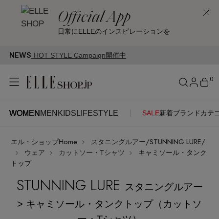
Official App
日常にELLEのインスピレーションを
NEWS
Campaign開催中
0
WOMEN
MEN
KIDS
LIFESTYLE
SALE
新着
ブランド
カテ
WOMEN
MEN
KIDS
LIFESTYLE
アカウントをお持ちの方
エル・ショップHome
スタニングルアー/STUNNING LURE/
ITEMS
ログイン
ウェア
カットソー・Tシャツ
キャミソール・タンク
SEE RESULTS
トップ
STUNNING LURE
はじめてご利用の方
新着アイテム
スタニングルアー
> キャミソール・タンクトップ（カットソ
新規会員登録
ー・Tシャツ）