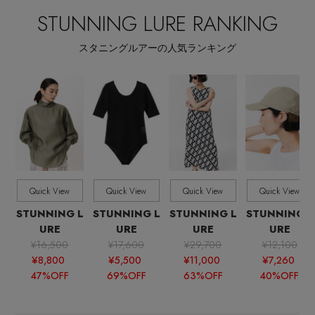
ウェア,カットソー・Tシャツ,キャミソール・タン
STUNNING LURE RANKING
クトップ
スタニングルアーの人気ランキング
全てのカラー
COLOR
全てのサイズ
SIZE
すべて
販売状況
全ての価格
Quick View
Quick View
Quick View
Quick View
価格
STUNNING L
STUNNING L
STUNNING L
STUNNING L
URE
URE
URE
URE
¥16,500
¥17,600
¥29,700
¥12,100
¥8,800
¥5,500
¥11,000
¥7,260
47%OFF
69%OFF
63%OFF
40%OFF