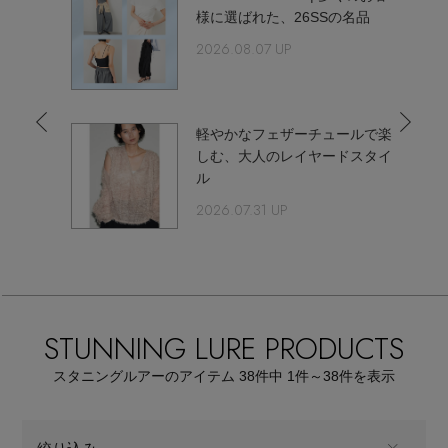
【サンダル】ビーサンの季節！
エル・ショップについて
様に選ばれた、26SSの名品
ウェア
2026.08.07 UP
【リネン】涼しい夏素材
お知らせ
シューズ
すべてのウェア
【CFCL】注目のPOP-UP
軽やかなフェザーチュールで楽
ルが完
バッグ・財布
しむ、大人のレイヤードスタイ
すべてのシューズ
よくあるご質問
ブラウス・シャツ
テム
ル
【レース】上品な透け感
ファッション小物
2026.07.31 UP
すべてのバッグ・財布
サンダル
カットソー・Tシャツ
【雨の日】急な雨対策グッズ
アクセサリー
すべてのファッション小物
カゴバッグ
パンプス
ワンピース・チュニック
【限定】ここでしか買えないアイテム
ランジェリー
すべてのアクセサリー
ストール・マフラー・ケープ
ショルダーバッグ
STUNNING LURE PRODUCTS
スニーカー
パンツ
スポーツ
【ペプラム】トレンドシルエット
すべてのランジェリー
スタニングルアーのアイテム
38
件中 1件～38
件を表示
ピアス・イヤリング
帽子・イヤーマフ
トートバッグ
フラットシューズ
スカート
すべてのスポーツ
『ELLE』最新号掲載
ランジェリー
ネックレス