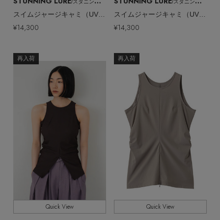
STUNNING LURE
STUNNING LURE
/スタニングルアー
/スタニングルアー
EDITOR'S CLOSET
スイムジャージキャミ（UVカット・吸水速乾）
スイムジャージキャミ（UVカット・吸水速乾）
その他(傘・ハンカチ・時計など)
¥14,300
¥14,300
メルマガ PICKUP
再入荷
再入荷
PERSONAL COLOR
エディター厳選ギフト
Quick View
Quick View