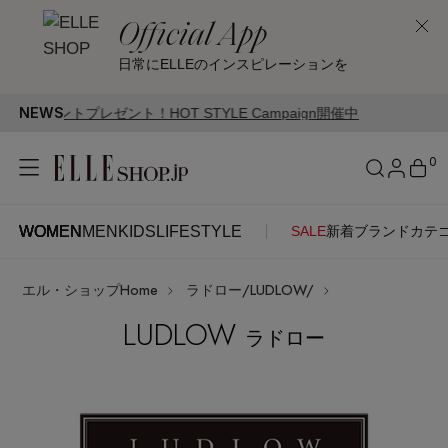
Official App
日常にELLEのインスピレーションを
NEWS
ント！HOT STYLE Campaign開催中
0
WOMEN
MEN
KIDS
LIFESTYLE
SALE
新着
ブランド
カテ
WOMEN
MEN
KIDS
LIFESTYLE
アカウントをお持ちの方
エル・ショップHome
ラドロー/LUDLOW/
ITEMS
ログイン
SEE RESULTS
LUDLOW
ラドロー
はじめてご利用の方
新着アイテム
新規会員登録