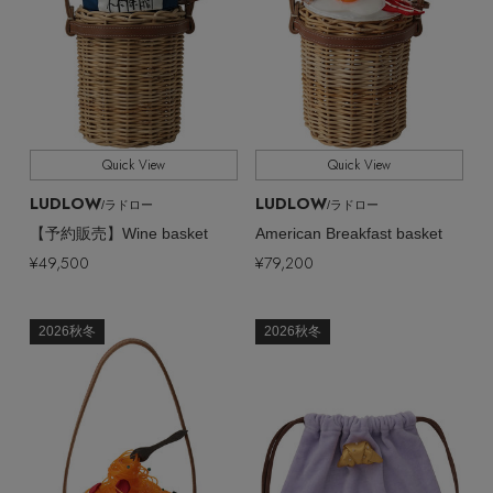
ヘアアクセサリー
ハンドバッグ
レインシューズ
全ての価格
価格
ジャケット
ウェア
【ジュエリー】シルバーでクールに
インナー
バングル・ブレスレット
スマートフォンケース・タブレットケース
財布・小物
ブーツ
ニット
CONTENTS
シューズ
リング
アイウェア
ボディバッグ・ウェストポーチ
コート
Quick View
Quick View
特集一覧
バッグ・小物
コサージュ・ブローチ
LUDLOW
LUDLOW
ベルト
/ラドロー
/ラドロー
クラッチバッグ
ルームウェア・パジャマ
【予約販売】Wine basket
American Breakfast basket
水着・スイムウェア
¥49,500
¥79,200
NEW IN BRAND
アンクレット
グローブ
ボストンバッグ
チャーム
2026秋冬
2026秋冬
レッグウェア
BRAND NEWS
スーツケース
ポーチ
HOT STYLE
チャーム・ストラップ