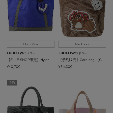
Quick View
Quick View
LUDLOW
LUDLOW
/ラドロー
/ラドロー
【ELLE SHOP限定】Nylon tote with mini pouch
【予約販売】Cord bag （Cat）
¥40,700
¥36,300
予約