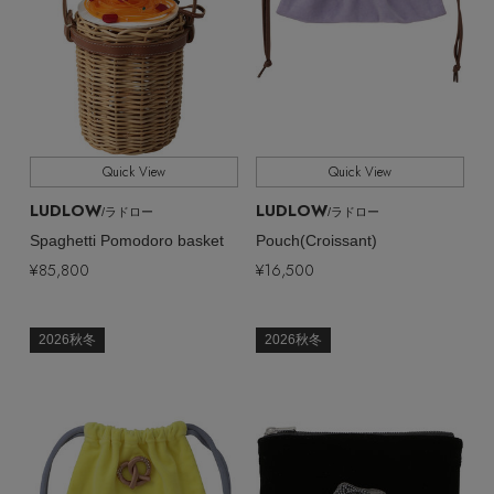
EDITOR'S CLOSET
その他(傘・ハンカチ・時計など)
メルマガ PICKUP
Quick View
Quick View
PERSONAL COLOR
LUDLOW
LUDLOW
/ラドロー
/ラドロー
Spaghetti Pomodoro basket
Pouch(Croissant)
エディター厳選ギフト
¥85,800
¥16,500
2026秋冬
2026秋冬