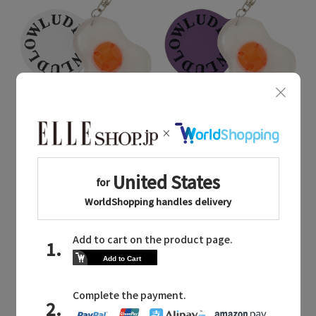
Quick View
Quick View
LUDLOW
LUDLOW
/ラドロー
/ラドロー
Charm（Sunny-side up）
Charm（Sunny-side up）
¥16,500
¥16,500