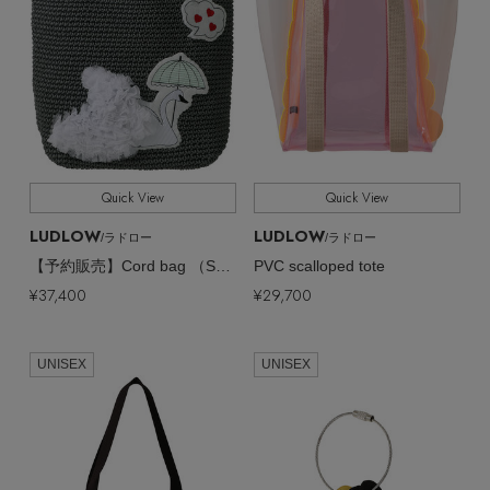
Quick View
Quick View
LUDLOW
LUDLOW
/ラドロー
/ラドロー
【予約販売】Cord bag （Swan）
PVC scalloped tote
¥37,400
¥29,700
UNISEX
UNISEX