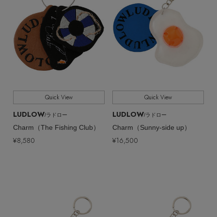
Quick View
Quick View
LUDLOW
LUDLOW
/ラドロー
/ラドロー
Charm（The Fishing Club）
Charm（Sunny-side up）
¥8,580
¥16,500