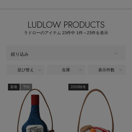
【サンダル】ビーサンの季節！
エル・ショップについて
ウェア
【リネン】涼しい夏素材
LUDLOW PRODUCTS
お知らせ
シューズ
すべてのウェア
ラドローのアイテム
23
件中 1件～23
件を表示
【CFCL】注目のPOP-UP
バッグ・財布
すべてのシューズ
よくあるご質問
ブラウス・シャツ
絞り込み
【レース】上品な透け感
ファッション小物
すべてのバッグ・財布
サンダル
カットソー・Tシャツ
並び替え
在庫
表示件数
ALL
商品タイプ
【雨の日】急な雨対策グッズ
アクセサリー
すべてのファッション小物
カゴバッグ
パンプス
ワンピース・チュニック
全てのカテゴリ
新着
予約
2026秋冬
CATEGORY
【限定】ここでしか買えないアイテム
ランジェリー
すべてのアクセサリー
ストール・マフラー・ケープ
ショルダーバッグ
スニーカー
パンツ
全てのカラー
COLOR
スポーツ
【ペプラム】トレンドシルエット
すべてのランジェリー
ピアス・イヤリング
帽子・イヤーマフ
トートバッグ
フラットシューズ
すべて
スカート
販売状況
すべてのスポーツ
『ELLE』最新号掲載
ランジェリー
ネックレス