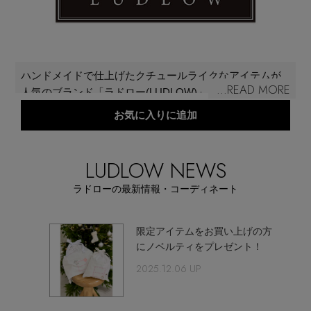
再入荷アイテム
メールマガジン登録
ランキング
ハンドメイドで仕上げたクチュールライクなアイテムが
最新トレンドや限定アイテム、セール情報を
...READ MORE
人気のブランド「ラドロー(LUDLOW)」。乙女心をくす
いち早くお届けします。
ブランド
ぐるフェミニンで愛らしいデザインにファンが多く、幅
お気に入りに追加
ご登録はこちら
広いカラーバリエーションも魅力のひとつ。近年では、
メインのヘアアクセサリーだけでなく、バッグやグロー
最旬！トレンドワード
ブなど、多彩なアイテムを手がけている。デザイナー
LUDLOW NEWS
SUPPORT
は、森田ありさ、えりか姉妹。
【予約】新作ウェアをチェック
ラドローの最新情報・コーディネート
アイテム一覧
ご利用ガイド
【Tシャツ】デイリーに活躍
限定アイテムをお買い上げの方
SALE
にノベルティをプレゼント！
2025.12.06 UP
カスタマーサポート
【日傘】完全遮光・軽量傘
CATEGORY