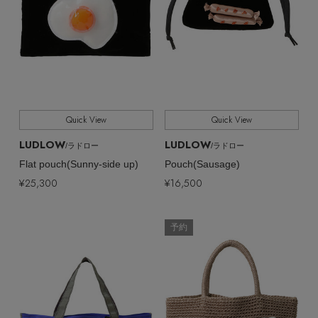
Stay in
the Loop
Quick View
Quick View
LUDLOW
LUDLOW
/ラドロー
/ラドロー
ELLE SHOP 公式アプリ
Flat pouch(Sunny-side up)
Pouch(Sausage)
¥25,300
¥16,500
予約