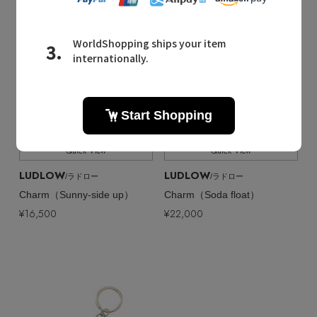
Quick View
Quick View
LUDLOW
LUDLOW
/ラドロー
/ラドロー
Charm（Sunny-side up）
Charm（Soda float）
¥16,500
¥22,000