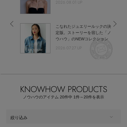
【サンダル】ビーサンの季節！
2026.08.01 UP
エル・ショップについて
ウェア
【リネン】涼しい夏素材
お知らせ
こなれたジュエリールックの決
荷！
シューズ
すべてのウェア
定版。ストーリーを宿した「ノ
【CFCL】注目のPOP-UP
ウハウ」のNEWコレクション
バッグ・財布
すべてのシューズ
よくあるご質問
ブラウス・シャツ
2026.07.27 UP
【レース】上品な透け感
ファッション小物
すべてのバッグ・財布
サンダル
カットソー・Tシャツ
【雨の日】急な雨対策グッズ
アクセサリー
すべてのファッション小物
カゴバッグ
パンプス
ワンピース・チュニック
KNOWHOW PRODUCTS
【限定】ここでしか買えないアイテム
ランジェリー
すべてのアクセサリー
ストール・マフラー・ケープ
ショルダーバッグ
スニーカー
ノウハウのアイテム
20
件中 1件～20
件を表示
パンツ
スポーツ
【ペプラム】トレンドシルエット
すべてのランジェリー
ピアス・イヤリング
帽子・イヤーマフ
トートバッグ
フラットシューズ
スカート
絞り込み
すべてのスポーツ
『ELLE』最新号掲載
ランジェリー
ネックレス