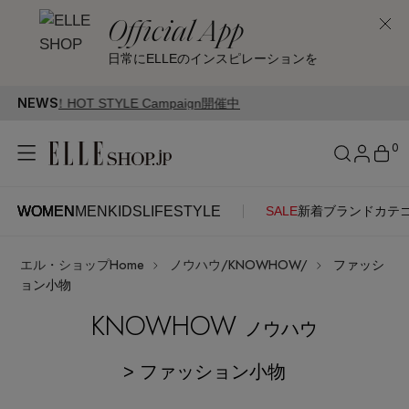
Official App
日常にELLEのインスピレーションを
NEWS
TYLE Campaign開催中
0
WOMEN
MEN
KIDS
LIFESTYLE
SALE
新着
ブランド
カテ
WOMEN
MEN
KIDS
LIFESTYLE
アカウントをお持ちの方
エル・ショップHome
ノウハウ/KNOWHOW/
ファッシ
ITEMS
ログイン
ョン小物
SEE RESULTS
KNOWHOW
ノウハウ
はじめてご利用の方
新着アイテム
> ファッション小物
新規会員登録