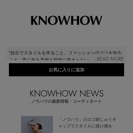
再入荷アイテム
メールマガジン登録
ランキング
最新トレンドや限定アイテム、セール情報を
いち早くお届けします。
ブランド
ご登録はこちら
“自分でスタイルを作ること、ファッションのコツを知る
...READ MORE
こと、常に先を見据え現状に留まらないこと”という思い
最旬！トレンドワード
のもと、サイズレス・ノーホール・ハンギングをキーワ
お気に入りに追加
SUPPORT
ードに、ピアスユーザーとイヤリングユーザー両方に向
【予約】新作ウェアをチェック
けてストレスフリーなジュエリーを展開する「ノウハウ
アイテム一覧
（KNOWHOW）」。ファッションに精通したクリエイテ
KNOWHOW NEWS
ご利用ガイド
ィブチームによって生み出されるアイテムは、顔まわり
【Tシャツ】デイリーに活躍
ノウハウの最新情報・コーディネート
をクールに盛り上げる新しさが魅力。
SALE
カスタマーサポート
【日傘】完全遮光・軽量傘
わった
「ノウハウ」のロゴ刺しゅうキ
「ノウ
ャップでスタイルに抜け感を
CATEGORY
ギフト