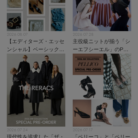
2026.08.07
2026.07.28
【エディターズ・エッセ
主役級ニットが揃う「シ
ンシャル】ベーシックと
ーエフシーエル」のPOP
トレンドが交差する16の
UPがスタート
名品
2026.07.24
2026.07.17
現代性を追求した「ザ・
「ペリーコ」と「ペリー