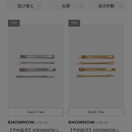
ヘアアクセサリー
ハンドバッグ
レインシューズ
並び替え
在庫
表示件数
ALL
ジャケット
商品タイプ
ウェア
【ジュエリー】シルバーでクールに
インナー
バングル・ブレスレット
スマートフォンケース・タブレットケース
財布・小物
ブーツ
ファッション小物
予約
予約
CATEGORY
ニット
CONTENTS
シューズ
リング
アイウェア
ボディバッグ・ウェストポーチ
全てのカラー
COLOR
コート
特集一覧
バッグ・小物
コサージュ・ブローチ
ベルト
すべて
クラッチバッグ
販売状況
ルームウェア・パジャマ
水着・スイムウェア
NEW IN BRAND
アンクレット
グローブ
全ての価格
価格
ボストンバッグ
チャーム
レッグウェア
BRAND NEWS
スーツケース
ポーチ
Quick View
Quick View
HOT STYLE
KNOWHOW
KNOWHOW
/ノウハウ
/ノウハウ
チャーム・ストラップ
【予約販売】KNOWHOW Logo ヘアピン 4本セット
【予約販売】KNOWHOW Logo ヘアピン 4本セット