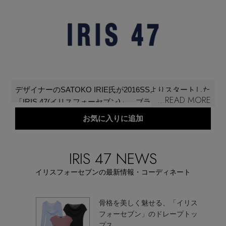
再入荷アイテム
メールマガジン登録
ランキング
最新トレンドや限定アイテム、セール情報を
いち早くお届けします。
ブランド
ご登録はこちら
デザイナーのSATOKO IRIE氏が2016SSよりスタートした
...READ MORE
「IRIS 47(イリスフォーセブン)」。ブランド名のIRISと
最旬！トレンドワード
は、人類と神々の間を繋げる伝達係として描かれている
お気に入りに追加
SUPPORT
空と海の女神のこと。デザイナーの名前の響きになぞら
【予約】新作ウェアをチェック
え、作り出すジュエリーが届くべき人の手に渡りますよ
アイテム一覧
うにという想いが込められている。身につけることで、
IRIS 47 NEWS
ご利用ガイド
自然体の自分を引き立たせるようなジュエリーを提案。
【Tシャツ】デイリーに活躍
イリスフォーセブンの最新情報・コーディネート
SALE
カスタマーサポート
【日傘】完全遮光・軽量傘
 「イ
骨格を美しく魅せる、「イリス
品漂う
フォーセブン」のドレープトッ
CATEGORY
ション
プス