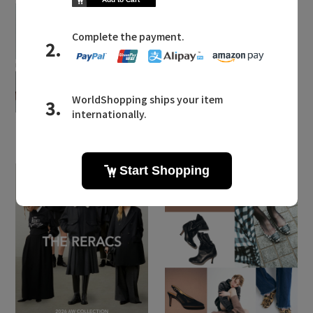
2026.08.07
2026.07.28
【エディターズ・エッセ
主役級ニットが揃う「シ
ンシャル】ベーシックと
ーエフシーエル」のPOP
トレンドが交差する16の
UPがスタート
名品