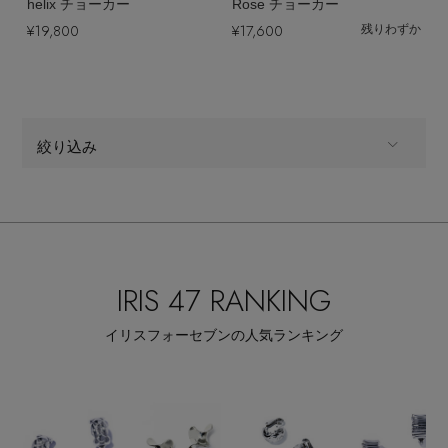
helix チョーカー
Rose チョーカー
EDITOR'S CLOSET
¥19,800
¥17,600
残りわずか
その他(傘・ハンカチ・時計など)
メルマガ PICKUP
絞り込み
PERSONAL COLOR
ALL
商品タイプ
エディター厳選ギフト
CATEGORY
アクセサリー,ネックレス,チョーカー・ラリエット
IRIS 47 RANKING
イリスフォーセブンの人気ランキング
全てのカラー
COLOR
すべて
販売状況