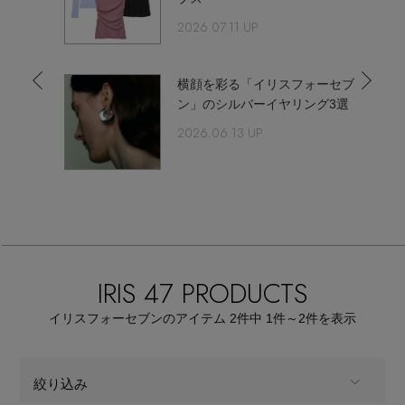
【サンダル】ビーサンの季節！
エル・ショップについて
2026.07.11 UP
ウェア
【リネン】涼しい夏素材
お知らせ
でつく
横顔を彩る「イリスフォーセブ
シューズ
すべてのウェア
」の洗
ン」のシルバーイヤリング3選
【CFCL】注目のPOP-UP
2026.06.13 UP
バッグ・財布
すべてのシューズ
よくあるご質問
ブラウス・シャツ
【レース】上品な透け感
ファッション小物
すべてのバッグ・財布
サンダル
カットソー・Tシャツ
【雨の日】急な雨対策グッズ
アクセサリー
すべてのファッション小物
カゴバッグ
パンプス
ワンピース・チュニック
【限定】ここでしか買えないアイテム
IRIS 47 PRODUCTS
ランジェリー
すべてのアクセサリー
ストール・マフラー・ケープ
ショルダーバッグ
スニーカー
パンツ
イリスフォーセブンのアイテム
2
件中 1件～2
件を表示
スポーツ
【ペプラム】トレンドシルエット
すべてのランジェリー
ピアス・イヤリング
帽子・イヤーマフ
トートバッグ
フラットシューズ
スカート
絞り込み
すべてのスポーツ
『ELLE』最新号掲載
ランジェリー
ネックレス