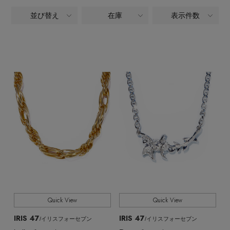
ヘアアクセサリー
ハンドバッグ
レインシューズ
ジャケット
並び替え
在庫
表示件数
ALL
商品タイプ
ウェア
【ジュエリー】シルバーでクールに
インナー
バングル・ブレスレット
スマートフォンケース・タブレットケース
財布・小物
ブーツ
ニット
CATEGORY
CONTENTS
シューズ
アクセサリー,ネックレス,チョーカー・ラリエット
リング
アイウェア
ボディバッグ・ウェストポーチ
コート
特集一覧
バッグ・小物
全てのカラー
COLOR
コサージュ・ブローチ
ベルト
クラッチバッグ
ルームウェア・パジャマ
水着・スイムウェア
すべて
販売状況
NEW IN BRAND
アンクレット
グローブ
ボストンバッグ
全ての価格
価格
チャーム
レッグウェア
BRAND NEWS
スーツケース
ポーチ
HOT STYLE
Quick View
Quick View
IRIS 47
IRIS 47
/イリスフォーセブン
/イリスフォーセブン
チャーム・ストラップ