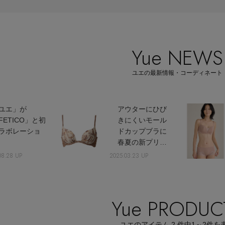
Yue NEWS
Stay in
ユエの最新情報・コーディネート
the Loop
ユエ」が
アウターにひび
FETICO」と初
きにくいモール
ラボレーショ
ドカップブラに
ン
春夏の新プリン
トが登場
08.28 UP
ELLE SHOP APP
2025.03.23 UP
Yue PRODUC
ユエのアイテム
2
件中
1～2
件を