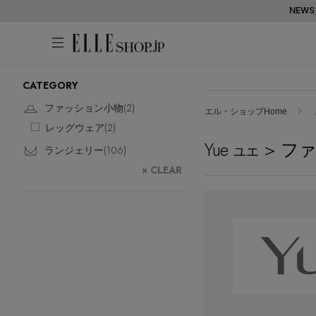
NEWS
CATEGORY
アカウントをお持ちの方
WOMEN
MEN
KIDS
LIFESTYLE
ファッション小物(
2
)
エル・ショップHome
レッグウェア(
2
)
ログイン
Yue
> フ
ITEMS
ユエ
ランジェリー(
106
)
× CLEAR
新着アイテム
はじめてご利用の方
再入荷アイテム
新規会員登録
ランキング
ブランド
最旬！トレンドワード
メールマガジン登録
アイテム一覧
【予約】新作ウェアをチェック
最新トレンドや限定アイテム、セール
SALE
【Tシャツ】デイリーに活躍