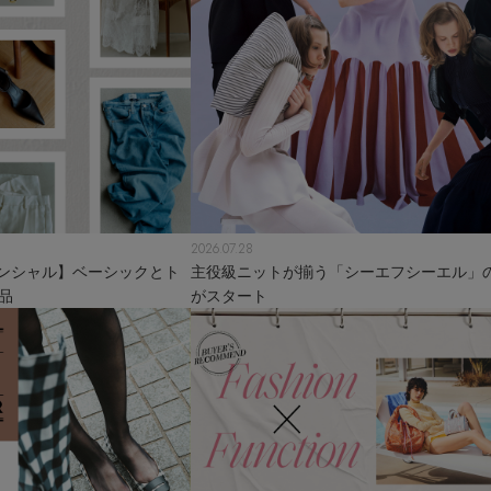
2026.07.28
ンシャル】ベーシックとト
主役級ニットが揃う「シーエフシーエル」のP
品
がスタート