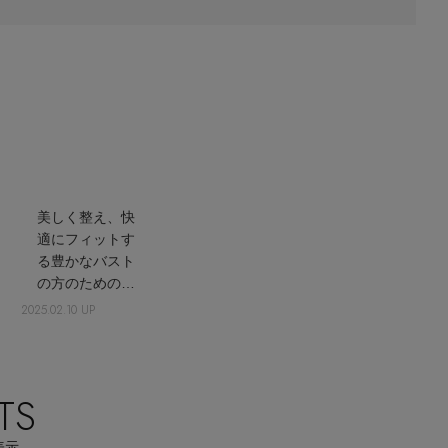
【エディターズ・エッセンシャル】
ベーシックとトレンドが交差する16の名品
美しく整え、快
適にフィットす
る豊かなバスト
の方のためのラ
ンジェリー
2025.02.10 UP
TS
表示