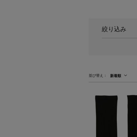
スーツケース
レッグウェア
チャーム
ポーチ
チャーム・ストラップ
絞り込み
その他(傘・ハンカチ・時計など)
並び替え：
新着順