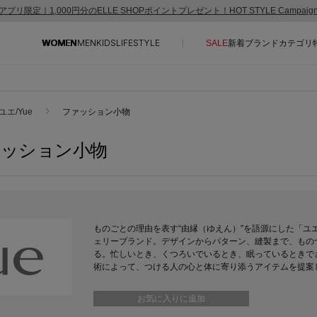
アプリ限定｜1,000円分のELLE SHOPポイントプレゼント！HOT STYLE Campai
WOMEN
MEN
KIDS
LIFESTYLE
SALE
新着
ブランド
カテゴリ
CONTENTS
SUPPORT
ユエ/Yue
ファッション小物
ご利用ガイド
ァッション小物
特集一覧
カスタマーサポート
NEW IN BRAND
エル・ショップについて
BRAND NEWS
お知らせ
HOT STYLE
よくあるご質問
ものごとの理由を表す“由縁（ゆえん）”を語源にした「ユ
ェリーブランド。デザインからパターン、縫製まで、もの
EDITOR'S CLOSET
る。忙しいとき、くつろいでいるとき、眠っているときで
メルマガ PICKUP
術によって、つける人の心と体に寄り添うアイテムを提案
PERSONAL COLOR
お気に入りに追加
エディター厳選ギフト