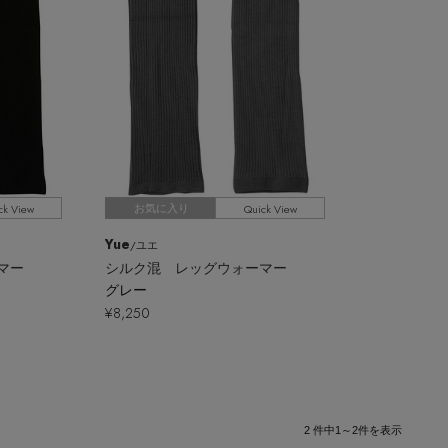
ck View
Quick View
お気に入り
Yue
/ユエ
マー
シルク混 レッグウォーマー
グレー
¥8,250
2
件中
1～2
件を表示