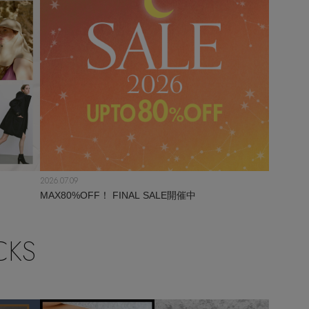
2026.07.09
！
MAX80%OFF！ FINAL SALE開催中
CKS