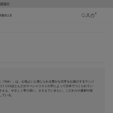
gn開催中
0
特集
ELLE
SEE RESULTS
エ（Yue）」は、心地よいと感じられる豊かな日常をお届けするランジ
づくりのほとんどがスペシャリストの手によって日本でつくられてい
さえも、やさしく寄り添い、ささえていきたい。こだわりの素材や技
している。