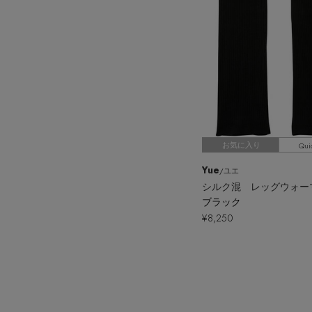
Qui
お気に入り
Yue
/ユエ
シルク混 レッグウォー
ブラック
¥8,250