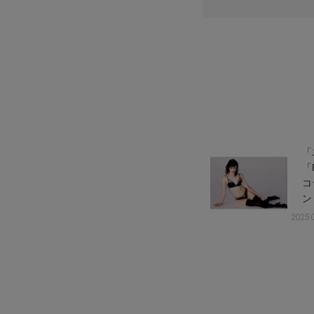
情報をいち早くお届けします。
【日傘】完全遮光・軽量傘
ご登録はこちら
CATEGORY
【サンダル】ビーサンの季節！
ウェア
【リネン】涼しい夏素材
シューズ
【CFCL】注目のPOP-UP
すべてのウェア
【レース】上品な透け感
バッグ・財布
ブラウス・シャツ
すべてのシューズ
【雨の日】急な雨対策グッズ
カットソー・Tシャツ
ファッション小物
サンダル
すべてのバッグ・財布
【限定】ここでしか買えないアイテム
ワンピース・チュニック
パンプス
アクセサリー
「
カゴバッグ
すべてのファッション小物
【ペプラム】トレンドシルエット
パンツ
「
スニーカー
ショルダーバッグ
ランジェリー
ストール・マフラー・ケープ
すべてのアクセサリー
『ELLE』最新号掲載
コ
スカート
フラットシューズ
トートバッグ
帽子・イヤーマフ
スポーツ
ピアス・イヤリング
すべてのランジェリー
【ジュエリー】シルバーでクールに
ジャケット
レインシューズ
ハンドバッグ
ヘアアクセサリー
2025.
ネックレス
ランジェリー
すべてのスポーツ
ニット
ブーツ
財布・小物
スマートフォンケース・タブレットケース
バングル・ブレスレット
インナー
ウェア
コート
ボディバッグ・ウェストポーチ
アイウェア
リング
シューズ
ルームウェア・パジャマ
クラッチバッグ
ベルト
コサージュ・ブローチ
バッグ・小物
ボストンバッグ
グローブ
アンクレット
水着・スイムウェア