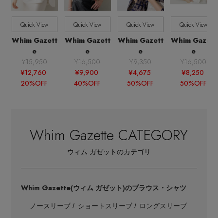
EDITOR'S CLOSET
その他(傘・ハンカチ・時計など)
Quick View
Quick View
Quick View
Quick View
Whim Gazett
Whim Gazett
Whim Gazett
Whim Gazett
メルマガ PICKUP
e
e
e
e
¥15,950
¥16,500
¥9,350
¥16,500
¥12,760
¥9,900
¥4,675
¥8,250
PERSONAL COLOR
20%OFF
40%OFF
50%OFF
50%OFF
エディター厳選ギフト
Whim Gazette CATEGORY
ウィム ガゼットのカテゴリ
Whim Gazette
(ウィム ガゼット)のブラウス・シャツ
ノースリーブ
ショートスリーブ
ロングスリーブ