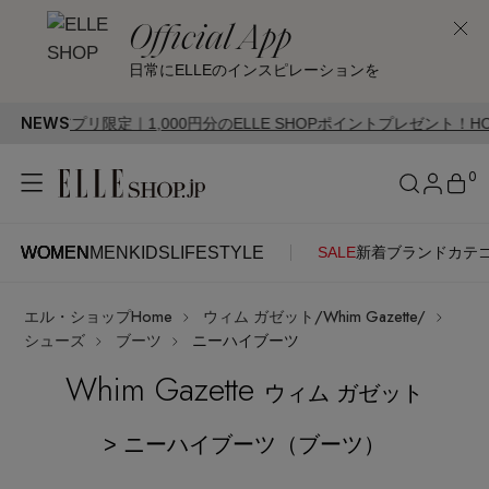
Official App
日常にELLEのインスピレーションを
NEWS
限定｜1,000円分のELLE SHOPポイントプレゼント！HOT STYLE Cam
0
WOMEN
MEN
KIDS
LIFESTYLE
SALE
新着
ブランド
カテ
WOMEN
MEN
KIDS
LIFESTYLE
アカウントをお持ちの方
エル・ショップHome
ウィム ガゼット/Whim Gazette/
ITEMS
ログイン
シューズ
ブーツ
ニーハイブーツ
SEE RESULTS
Whim Gazette
ウィム ガゼット
はじめてご利用の方
新着アイテム
> ニーハイブーツ（ブーツ）
新規会員登録