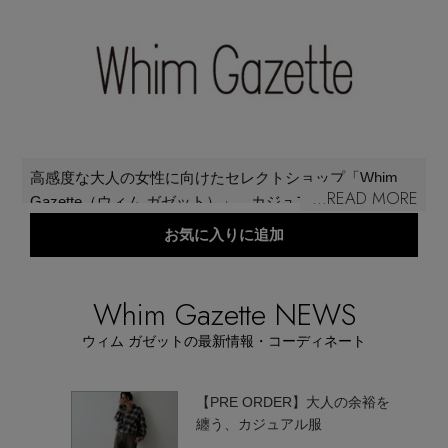
再入荷アイテム
メールマガジン登録
ランキング
最新トレンドや限定アイテム、セール情報を
いち早くお届けします。
ブランド
ご登録はこちら
高感度な大人の女性に向けたセレクトショップ「Whim
...READ MORE
Gazette（ウィム ガゼット）」。カジュアルだけどエレガ
最旬！トレンドワード
ント、 ナチュラルだけどラグジュアリー。ベーシックな
お気に入りに追加
SUPPORT
リアルクローズをモードミックスで今の気分に。トレン
【予約】新作ウェアをチェック
ドに流されすぎず自分の感性を大切にするしなやかな大
アイテム一覧
人の女性に向け、新しいフェミニティを提案している。
Whim Gazette NEWS
ご利用ガイド
【Tシャツ】デイリーに活躍
ウィム ガゼットの最新情報・コーディネート
SALE
カスタマーサポート
【日傘】完全遮光・軽量傘
オフ頼れ
【PRE ORDER】大人の余裕を
纏う、カジュアル服
CATEGORY