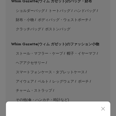
Whim Gazette
(ウィム ガゼット)のバッグ・財布
ショルダーバッグ
トートバッグ
ハンドバッグ
財布・小物
ボディバッグ・ウェストポーチ
クラッチバッグ
ボストンバッグ
Whim Gazette
(ウィム ガゼット)のファッション小物
ストール・マフラー・ケープ
帽子・イヤーマフ
ヘアアクセサリー
スマートフォンケース・タブレットケース
アイウェア
ベルト
レッグウェア
ポーチ
チャーム・ストラップ
その他(傘・ハンカチ・時計など)
Whim Gazette
(ウィム ガゼット)のアクセサリー