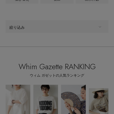
ALL
商品タイプ
ヘアアクセサリー
ハンドバッグ
レインシューズ
ジャケット
ウェア
【ジュエリー】シルバーでクールに
インナー
全てのカテゴリ
バングル・ブレスレット
CATEGORY
スマートフォンケース・タブレットケース
財布・小物
ブーツ
ニット
CONTENTS
シューズ
絞り込み
すべて
販売状況
リング
アイウェア
ボディバッグ・ウェストポーチ
コート
ALL
商品タイプ
特集一覧
バッグ・小物
全ての価格
価格
コサージュ・ブローチ
ベルト
クラッチバッグ
ルームウェア・パジャマ
全てのカテゴリ
CATEGORY
水着・スイムウェア
NEW IN BRAND
アンクレット
グローブ
Whim Gazette RANKING
ボストンバッグ
すべて
販売状況
ウィム ガゼットの人気ランキング
チャーム
レッグウェア
BRAND NEWS
スーツケース
全ての価格
価格
ポーチ
HOT STYLE
チャーム・ストラップ