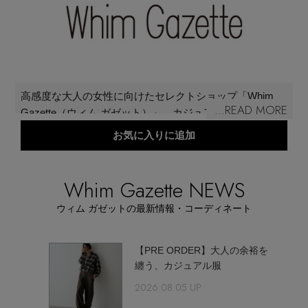
メールマガジン登録
ランキング
最新トレンドや限定アイテム、セール情報を
いち早くお届けします。
ブランド
ご登録はこちら
高感度な大人の女性に向けたセレクトショップ「Whim
...READ MORE
Gazette（ウィム ガゼット）」。カジュアルだけどエレガ
最旬！トレンドワード
ント、 ナチュラルだけどラグジュアリー。ベーシックな
お気に入りに追加
SUPPORT
リアルクローズをモードミックスで今の気分に。トレン
【雨の日】急な雨対策グッズ
ドに流されすぎず自分の感性を大切にするしなやかな大
アイテム一覧
人の女性に向け、新しいフェミニティを提案している。
Whim Gazette NEWS
ご利用ガイド
【Tシャツ】デイリーに活躍
ウィム ガゼットの最新情報・コーディネート
SALE
カスタマーサポート
【サンダル】ビーサンの季節！
オフ頼れ
【PRE ORDER】大人の余裕を
纏う、カジュアル服
CATEGORY
【ワンピース】猛暑日はこれ！
2026.08.05 UP
エル・ショップについて