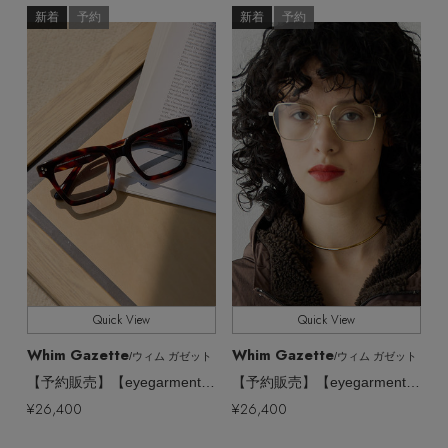
ウェア
インナー
ファッション小物,アイウェア
バングル・ブレスレット
新着
予約
新着
予約
CATEGORY
スマートフォンケース・タブレットケース
財布・小物
ブーツ
ニット
CONTENTS
シューズ
全てのカラー
COLOR
リング
アイウェア
ボディバッグ・ウェストポーチ
コート
特集一覧
バッグ・小物
全てのサイズ
SIZE
コサージュ・ブローチ
ベルト
クラッチバッグ
ルームウェア・パジャマ
水着・スイムウェア
すべて
販売状況
NEW IN BRAND
アンクレット
グローブ
ボストンバッグ
全ての価格
価格
チャーム
レッグウェア
BRAND NEWS
スーツケース
Quick View
Quick View
ポーチ
HOT STYLE
Whim Gazette
Whim Gazette
/ウィム ガゼット
/ウィム ガゼット
【予約販売】【eyegarment】眼鏡 SHEEN HABANA
【予約販売】【eyegarment】眼鏡 LUMINA HALO
チャーム・ストラップ
¥26,400
¥26,400
EDITOR'S CLOSET