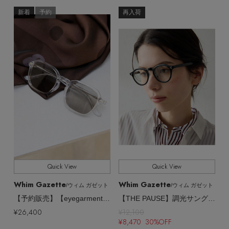
その他(傘・ハンカチ・時計など)
新着
予約
再入荷
メルマガ PICKUP
PERSONAL COLOR
エディター厳選ギフト
Quick View
Quick View
Whim Gazette
Whim Gazette
/ウィム ガゼット
/ウィム ガゼット
【予約販売】【eyegarment】眼鏡 LUMI GRIS
【THE PAUSE】調光サングラス
¥26,400
¥12,100
¥8,470 30%OFF