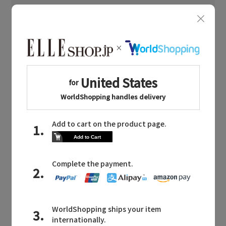
ショルダーバッグ
トートバッグ
ハンドバッグ
財布・小物
ボディバッグ・ウェストポーチ
クラッチバッグ
ボストンバッグ
Whim Gazette
(ウィム ガゼット)のファッション小物
ストール・マフラー・ケープ
帽子・イヤーマフ
ヘアアクセサリー
スマートフォンケース・タブレットケース
アイウェア
ベルト
レッグウェア
ポーチ
チャーム・ストラップ
その他(傘・ハンカチ・時計など)
Whim Gazette
(ウィム ガゼット)のアクセサリー