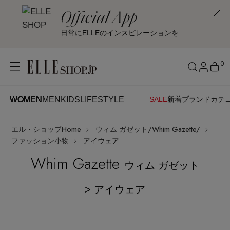
Official App
日常にELLEのインスピレーションを
0
WOMEN
MEN
KIDS
LIFESTYLE
SALE
新着
ブランド
カテ
WOMEN
MEN
KIDS
LIFESTYLE
アカウントをお持ちの方
エル・ショップHome
ウィム ガゼット/Whim Gazette/
ITEMS
ログイン
ファッション小物
アイウェア
SEE RESULTS
Whim Gazette
ウィム ガゼット
はじめてご利用の方
新着アイテム
> アイウェア
新規会員登録
再入荷アイテム