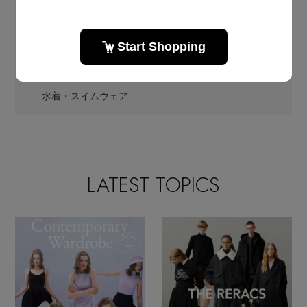
ピアス・イヤリング
ネックレス
バングル・ブレスレット
Whim Gazette
(ウィム ガゼット)のスポーツ
水着・スイムウェア
LATEST TOPICS