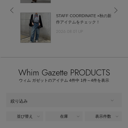
ウェア
【リネン】涼しい夏素材
お知らせ
らしいフ
STAFF COORDINATE ×秋の新
シューズ
すべてのウェア
コレク
作アイテムをチェック！
【CFCL】注目のPOP-UP
2026.08.01 UP
バッグ・財布
すべてのシューズ
よくあるご質問
ブラウス・シャツ
【レース】上品な透け感
ファッション小物
すべてのバッグ・財布
サンダル
カットソー・Tシャツ
【限定】ここでしか買えないアイテム
アクセサリー
すべてのファッション小物
カゴバッグ
Whim Gazette PRODUCTS
パンプス
ワンピース・チュニック
【ペプラム】トレンドシルエット
ランジェリー
ウィム ガゼットのアイテム
4
件中 1件～4
件を表示
すべてのアクセサリー
ストール・マフラー・ケープ
ショルダーバッグ
スニーカー
パンツ
スポーツ
『ELLE』最新号掲載
すべてのランジェリー
ピアス・イヤリング
帽子・イヤーマフ
絞り込み
トートバッグ
フラットシューズ
スカート
すべてのスポーツ
【ジュエリー】シルバーでクールに
ランジェリー
ネックレス
並び替え
在庫
表示件数
ALL
商品タイプ
ヘアアクセサリー
ハンドバッグ
レインシューズ
ジャケット