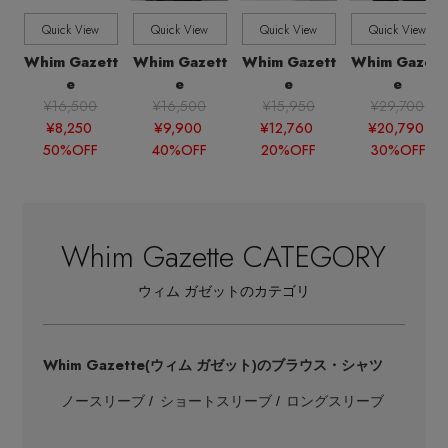
Quick View
Quick View
Quick View
Quick View
Whim Gazett
Whim Gazett
Whim Gazett
Whim Gazett
e
e
e
e
Stay in
the Loop
¥16,500
¥16,500
¥15,950
¥29,700
¥8,250
¥9,900
¥12,760
¥20,790
50%OFF
40%OFF
20%OFF
30%OFF
ELLE SHOP 公式アプリ
Whim Gazette CATEGORY
ウィム ガゼットのカテゴリ
Whim Gazette
(ウィム ガゼット)のブラウス・シャツ
ノースリーブ
ショートスリーブ
ロングスリーブ