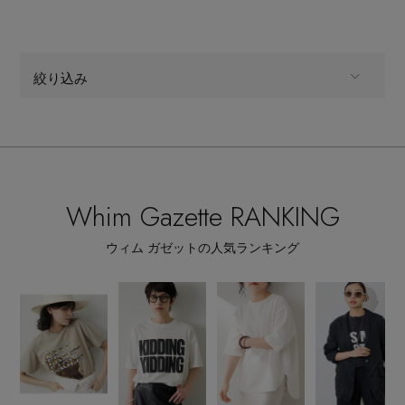
絞り込み
ALL
商品タイプ
ファッション小物,アイウェア
CATEGORY
Whim Gazette RANKING
全てのカラー
COLOR
ウィム ガゼットの人気ランキング
全てのサイズ
SIZE
主役級ニットが揃う「シーエフシーエル」の
POP UPがスタート
すべて
販売状況
全ての価格
価格