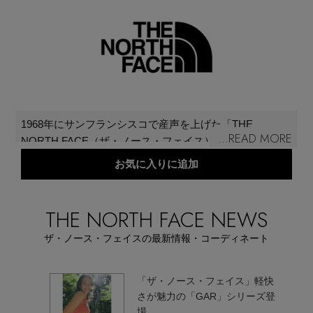
再入荷アイテム
メールマガジン登録
ランキング
最新トレンドや限定アイテム、セール情報を
いち早くお届けします。
ブランド
ご登録はこちら
1968年にサンフランシスコで産声を上げた「THE
...READ MORE
NORTH FACE（ザ・ノース・フェイス）」。ダウンパー
最旬！トレンドワード
カの原形ともいえるシェラ・パーカ、世界初のドーム型
お気に入りに追加
SUPPORT
テント、史上初のフレームパックなど、40年以上に渡
【予約】新作ウェアをチェック
り、多くの伝説的なアウトドア製品を生み出してきた。
アイテム一覧
常に機能を追求し「今ベストであること」だけを目指
THE NORTH FACE NEWS
ご利用ガイド
し、革新と冒険を続けている。
【Tシャツ】デイリーに活躍
ザ・ノース・フェイスの最新情報・コーディネート
SALE
カスタマーサポート
【日傘】完全遮光・軽量傘
・ノー
「ザ・ノース・フェイス」軽快
プロテク
さが魅力の「GAR」シリーズ登
CATEGORY
場