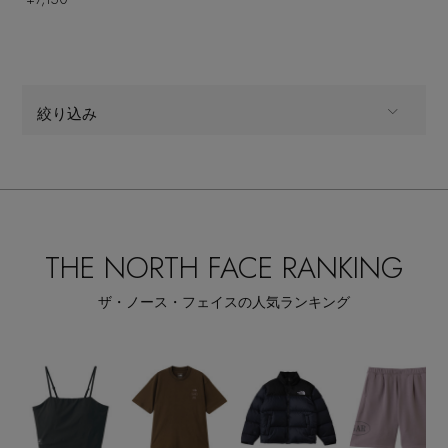
EDITOR'S CLOSET
その他(傘・ハンカチ・時計など)
メルマガ PICKUP
絞り込み
PERSONAL COLOR
ALL
商品タイプ
バッグ・財布,ボストンバッグ
CATEGORY
エディター厳選ギフト
THE NORTH FACE RANKING
全てのカラー
COLOR
ザ・ノース・フェイスの人気ランキング
すべて
販売状況
全ての価格
価格