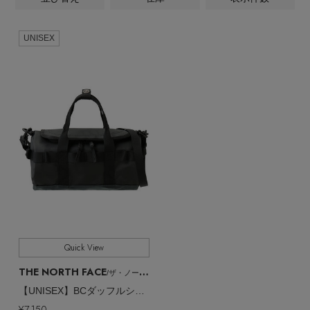
ALL
商品タイプ
ヘアアクセサリー
ハンドバッグ
レインシューズ
ジャケット
ウェア
【ジュエリー】シルバーでクールに
インナー
バッグ・財布,ボストンバッグ
バングル・ブレスレット
UNISEX
CATEGORY
スマートフォンケース・タブレットケース
財布・小物
ブーツ
ニット
CONTENTS
シューズ
全てのカラー
COLOR
リング
アイウェア
ボディバッグ・ウェストポーチ
コート
特集一覧
バッグ・小物
すべて
販売状況
コサージュ・ブローチ
ベルト
クラッチバッグ
ルームウェア・パジャマ
水着・スイムウェア
全ての価格
価格
NEW IN BRAND
アンクレット
グローブ
ボストンバッグ
チャーム
レッグウェア
BRAND NEWS
スーツケース
Quick View
ポーチ
HOT STYLE
THE NORTH FACE
/ザ・ノース・フェイス
【UNISEX】BCダッフルショルダーバッグ
チャーム・ストラップ
¥7,150