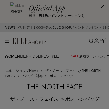
Official App
日常にELLEのインスピレーションを
NEWS
限定｜1,000円分のELLE SHOPポイントプレゼント！HOT STYLE Cam
0
WOMEN
MEN
KIDS
LIFESTYLE
SALE
新着
ブランド
カテ
WOMEN
MEN
KIDS
LIFESTYLE
アカウントをお持ちの方
エル・ショップHome
ザ・ノース・フェイス/THE NORTH
ITEMS
ログイン
FACE/
バッグ・財布
ボストンバッグ
SEE RESULTS
THE NORTH FACE
はじめてご利用の方
新着アイテム
ザ・ノース・フェイス
> ボストンバッグ
新規会員登録