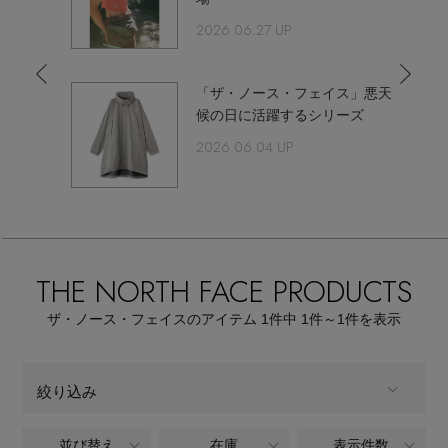
【サンダル】ビーサンの季節！
エル・ショップについて
2026.06.27 UP
ウェア
【リネン】涼しい夏素材
お知らせ
」キッ
「ザ・ノース・フェイス」悪天
シューズ
すべてのウェア
遠足・
候の日に活躍するシリーズ
【CFCL】注目のPOP-UP
ッグ6選
2026.06.04 UP
バッグ・財布
すべてのシューズ
よくあるご質問
ブラウス・シャツ
【レース】上品な透け感
ファッション小物
すべてのバッグ・財布
サンダル
カットソー・Tシャツ
【雨の日】急な雨対策グッズ
アクセサリー
すべてのファッション小物
カゴバッグ
THE NORTH FACE PRODUCTS
パンプス
ワンピース・チュニック
【限定】ここでしか買えないアイテム
ランジェリー
ザ・ノース・フェイスのアイテム
1
件中 1件～1
件を表示
すべてのアクセサリー
ストール・マフラー・ケープ
ショルダーバッグ
スニーカー
パンツ
スポーツ
【ペプラム】トレンドシルエット
すべてのランジェリー
ピアス・イヤリング
帽子・イヤーマフ
絞り込み
トートバッグ
フラットシューズ
スカート
すべてのスポーツ
『ELLE』最新号掲載
ランジェリー
ネックレス
並び替え
在庫
表示件数