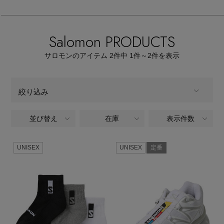
MEN'S スポーツ
エル・ショップについて
ウェア
MEN'S パンツ
Salomon PRODUCTS
お知らせ
シューズ
すべてのウェア
サロモンのアイテム
2
件中 1件～2
件を表示
バッグ・財布
すべてのシューズ
よくあるご質問
シャツ
絞り込み
ファッション小物
すべてのバッグ・財布
サンダル
カットソー・Tシャツ
並び替え
在庫
表示件数
MEN
商品タイプ
アクセサリー
すべてのファッション小物
ショルダーバッグ
スニーカー
パンツ
全てのカテゴリ
UNISEX
UNISEX
定番
CATEGORY
アンダーウェア
すべてのアクセサリー
ストール・マフラー・ケープ
トートバッグ
フラットシューズ
ジャケット
全てのカラー
COLOR
スポーツ
すべてのアンダーウェア
ピアス・イヤリング
帽子・イヤーマフ
ハンドバッグ
レインシューズ
全てのサイズ
ニット
SIZE
すべてのスポーツ
ショーツ
ネックレス