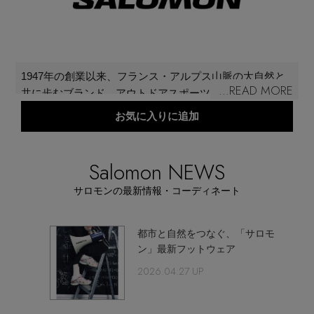
再入荷アイテム
メールマガジン登録
ランキング
1947年の創業以来、フランス・アルプス山脈の大自然と
最新トレンドや限定アイテム、セール情報を
...READ MORE
共に歩むブランド。アウトドアスポーツへの情熱は、テ
いち早くお届けします。
ブランド
クノロジーとクラフトマンシップに注がれ、アウトドア
お気に入りに追加
ご登録はこちら
フィールドを自由に楽しみ、また挑戦するための革新的
なギアを生み出し続けている。ベストセラーのシュー
最旬！トレンドワード
ズ“Salomon Sportstyle”は、都心からアウトドアフィール
Salomon NEWS
SUPPORT
ドへの逃避という現代の夢を叶える都市型テクニカルプ
【SALE】メンズセール
サロモンの最新情報・コーディネート
アイテム一覧
ロダクト。
ご利用ガイド
MEN'S カットソー
都市と自然をつなぐ、「サロモ
SALE
ン」最新フットウェア
2026.04.27 UP
カスタマーサポート
MEN'S スニーカー
CATEGORY