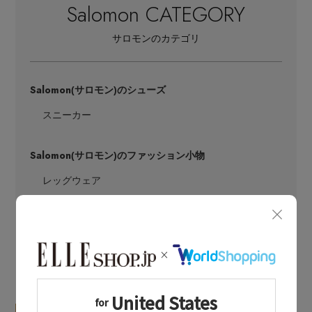
Salomon CATEGORY
サロモンのカテゴリ
Salomon
(サロモン)のシューズ
スニーカー
Salomon
(サロモン)のファッション小物
MAX80%OFF！ FINAL SALE開催中
レッグウェア
LATEST TOPICS
Stay in
the Loop