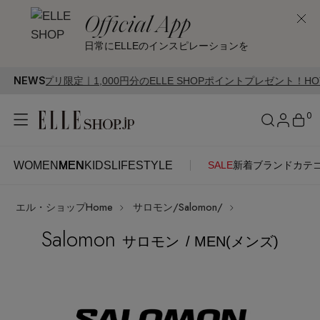
Official App
日常にELLEのインスピレーションを
NEWS
アプリ限定｜1,000円分のELLE SHOPポイントプレゼント！HOT STYLE
0
WOMEN
MEN
KIDS
LIFESTYLE
SALE
新着
ブランド
カテ
WOMEN
MEN
KIDS
LIFESTYLE
アカウントをお持ちの方
エル・ショップHome
サロモン/Salomon/
ITEMS
ログイン
SEE RESULTS
Salomon
サロモン
/ MEN(メンズ)
はじめてご利用の方
新着アイテム
新規会員登録