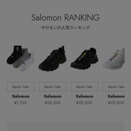
メルマガ PICKUP
全てのカテゴリ
CATEGORY
その他(傘・ハンカチ・時計など)
Salomon RANKING
全てのカラー
COLOR
エディター厳選ギフト
サロモンの人気ランキング
全てのサイズ
SIZE
全てのシューズサイズ
SHOES SIZE
すべて
販売状況
Quick View
Quick View
Quick View
Quick View
全ての価格
価格
Salomon
Salomon
Salomon
Salomon
¥1,760
¥24,200
¥28,600
¥28,600