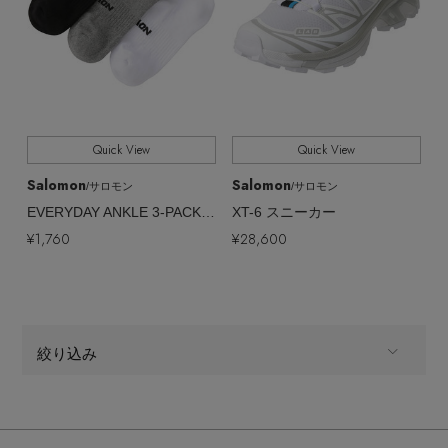
ヘアアクセサリー
財布・小物
ブーツ
全てのシューズサイズ
SHOES SIZE
コート
ウェア
バングル・ブレスレット
スマートフォンケース・タブレットケース
ボディバッグ・ウェストポーチ
すべて
販売状況
ルームウェア
CONTENTS
シューズ
リング
アイウェア
クラッチバッグ
全ての価格
価格
Quick View
Quick View
特集一覧
バッグ・小物
コサージュ・ブローチ
Salomon
Salomon
ベルト
/サロモン
/サロモン
ボストンバッグ
EVERYDAY ANKLE 3-PACK ソックス
XT-6 スニーカー
水着・スイムウェア
¥1,760
¥28,600
NEW IN BRAND
アンクレット
グローブ
スーツケース
チャーム
レッグウェア
BRAND NEWS
絞り込み
ポーチ
HOT STYLE
MEN
商品タイプ
チャーム・ストラップ