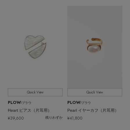
Quick View
Quick View
PLOW
PLOW
/プラウ
/プラウ
【エディターズ・エッセンシャル】
Heart ピアス（片耳用）
Pearl イヤーカフ（片耳用）
ベーシックとトレンドが交差する16の名品
¥39,600
¥41,800
残りわずか