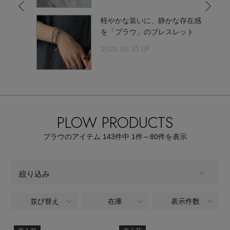
【サンダル】ビーサンの季節！
エル・ショップについて
軽やかな装いに、静かな存在感
ウェア
を「プラウ」のブレスレット
【リネン】涼しい夏素材
お知らせ
2026.05.25 UP
シューズ
すべてのウェア
【CFCL】注目のPOP-UP
バッグ・財布
すべてのシューズ
よくあるご質問
ブラウス・シャツ
【レース】上品な透け感
ファッション小物
すべてのバッグ・財布
サンダル
PLOW PRODUCTS
カットソー・Tシャツ
【雨の日】急な雨対策グッズ
アクセサリー
すべてのファッション小物
プラウのアイテム
143
件中 1件～80
件を表示
カゴバッグ
パンプス
ワンピース・チュニック
【限定】ここでしか買えないアイテム
ランジェリー
すべてのアクセサリー
ストール・マフラー・ケープ
ショルダーバッグ
絞り込み
スニーカー
パンツ
スポーツ
【ペプラム】トレンドシルエット
すべてのランジェリー
ピアス・イヤリング
帽子・イヤーマフ
並び替え
在庫
表示件数
ALL
商品タイプ
トートバッグ
フラットシューズ
スカート
すべてのスポーツ
『ELLE』最新号掲載
ランジェリー
ネックレス