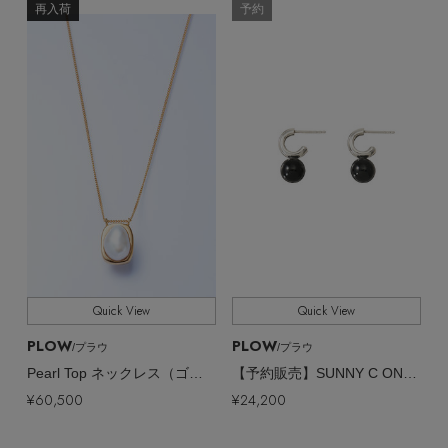
EDITOR'S CLOSET
再入荷
予約
その他(傘・ハンカチ・時計など)
メルマガ PICKUP
PERSONAL COLOR
エディター厳選ギフト
Quick View
Quick View
PLOW
PLOW
/プラウ
/プラウ
Pearl Top ネックレス（ゴールド）
【予約販売】SUNNY C ONYX ピアス
¥60,500
¥24,200