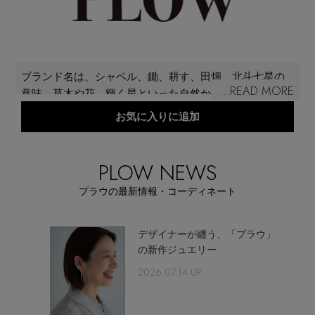
再入荷アイテム
メールマガジン登録
ランキング
ブランド名は、シャベル、鋤、耕す、田畑、北斗七星の
最新トレンドや限定アイテム、セール情報を
...READ MORE
意味。草木や花、輝く星といった自然から、シャープで
いち早くお届けします。
ブランド
ありながらナチュラルな風合い漂うデザインが掘り起こ
お気に入りに追加
ご登録はこちら
され、組み立てられている。色とりどりの力強い美しさ
を放つ石は、職人が丁寧に選び、セットしたもの。どの
最旬！トレンドワード
ジュエリーもつけていることを忘れるほど肌にしっくり
PLOW NEWS
SUPPORT
となじみ、身につけた人が自分らしく、またつけるほど
【予約】新作ウェアをチェック
プラウの最新情報・コーディネート
アイテム一覧
に幸福な歴史をつづりながら、かけがえのない一点にな
っていくことが願われている。
ご利用ガイド
【Tシャツ】デイリーに活躍
レシャ
デザイナーが纏う、「プラウ」
SALE
ブラン
の新作ジュエリー
2026.07.14 UP
カスタマーサポート
【日傘】完全遮光・軽量傘
CATEGORY