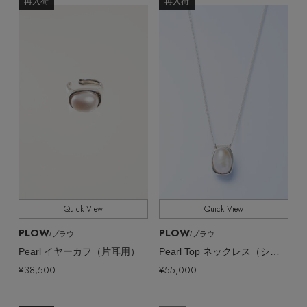
ヘアアクセサリー
全てのカテゴリ
再入荷
再入荷
CATEGORY
ハンドバッグ
レインシューズ
ジャケット
ウェア
【ジュエリー】シルバーでクールに
インナー
バングル・ブレスレット
全てのカラー
COLOR
スマートフォンケース・タブレットケース
財布・小物
ブーツ
ニット
CONTENTS
シューズ
全てのサイズ
リング
SIZE
アイウェア
ボディバッグ・ウェストポーチ
コート
特集一覧
バッグ・小物
すべて
販売状況
コサージュ・ブローチ
ベルト
クラッチバッグ
ルームウェア・パジャマ
水着・スイムウェア
全ての価格
価格
NEW IN BRAND
アンクレット
グローブ
ボストンバッグ
チャーム
Quick View
Quick View
レッグウェア
BRAND NEWS
スーツケース
PLOW
PLOW
/プラウ
/プラウ
Pearl イヤーカフ（片耳用）
Pearl Top ネックレス（シルバー）
ポーチ
HOT STYLE
¥38,500
¥55,000
チャーム・ストラップ