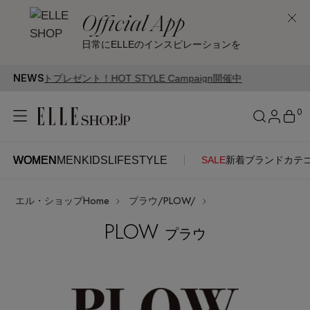
Official App
日常にELLEのインスピレーションを
NEWS
ント！HOT STYLE Campaign開催中
0
WOMEN
MEN
KIDS
LIFESTYLE
SALE
新着
ブランド
カテ
WOMEN
MEN
KIDS
LIFESTYLE
アカウントをお持ちの方
エル・ショップHome
プラウ/PLOW/
ITEMS
ログイン
SEE RESULTS
PLOW
プラウ
はじめてご利用の方
新着アイテム
新規会員登録