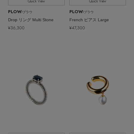
Quick View
Quick View
PLOW
PLOW
/プラウ
/プラウ
Drop リング Multi Stone
French ピアス Large
¥36,300
¥47,300