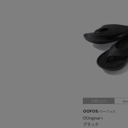
スーツケース
レッグウェア
チャーム
ポーチ
チャーム・ストラップ
その他(傘・ハンカチ・時計など)
Qui
お気に入り
OOFOS
/ウーフォス
OOriginal＋
ブラック