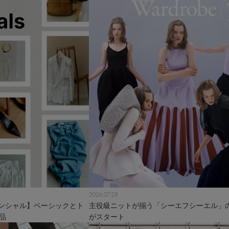
2026.07.28
ンシャル】ベーシックとト
主役級ニットが揃う「シーエフシーエル」のP
品
がスタート