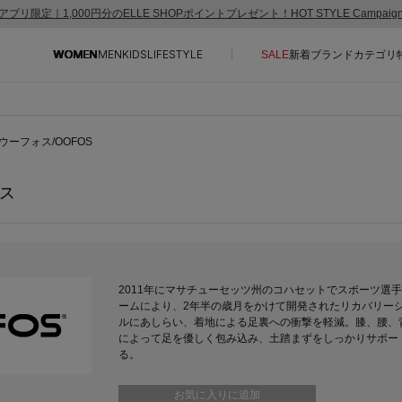
アプリ限定｜1,000円分のELLE SHOPポイントプレゼント！HOT STYLE Campai
WOMEN
MEN
KIDS
LIFESTYLE
SALE
新着
ブランド
カテゴリ
CONTENTS
SUPPORT
ウーフォス/OOFOS
ご利用ガイド
ス
特集一覧
カスタマーサポート
NEW IN BRAND
エル・ショップについて
BRAND NEWS
お知らせ
HOT STYLE
よくあるご質問
2011年にマサチューセッツ州のコハセットでスポーツ選
ームにより、2年半の歳月をかけて開発されたリカバリーシ
EDITOR'S CLOSET
ルにあしらい、着地による足裏への衝撃を軽減。膝、腰、
メルマガ PICKUP
によって足を優しく包み込み、土踏まずをしっかりサポー
る。
PERSONAL COLOR
お気に入りに追加
エディター厳選ギフト