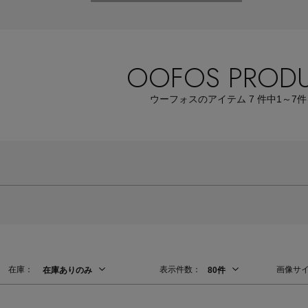
OOFOS PROD
Stay in
ウーフォスのアイテム
7
件中
1～7
件
the Loop
ELLE SHOP APP
在庫：
表示件数：
画像サ
在庫ありのみ
80件