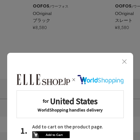
OOFOS
OOFOS
/ウーフォス
/ウ
OOriginal
OOriginal
ブラック
スレート
¥8,580
¥8,580
7
件中
1～7
件を表示