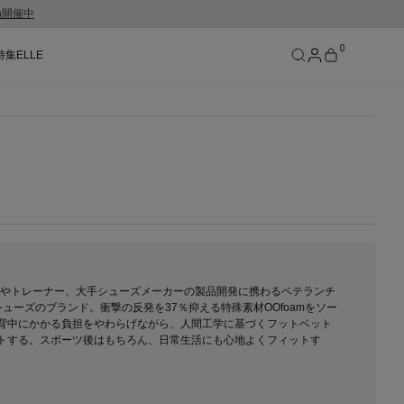
gn開催中
0
特集
ELLE
SEE RESULTS
手やトレーナー、大手シューズメーカーの製品開発に携わるベテランチ
ューズのブランド。衝撃の反発を37％抑える特殊素材OOfoamをソー
背中にかかる負担をやわらげながら、人間工学に基づくフットベット
トする。スポーツ後はもちろん、日常生活にも心地よくフィットす