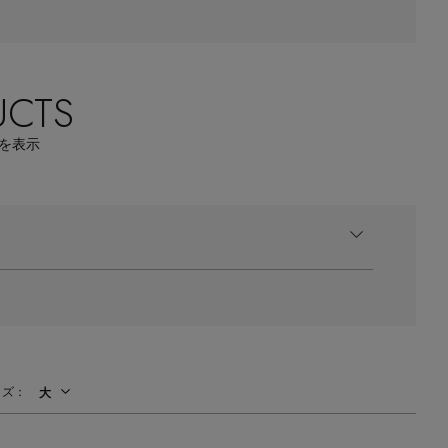
【エディターズ・エッセンシャル】
ベーシックとトレンドが交差する16の名品
UCTS
を表示
イズ：
大