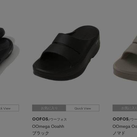
ck View
Quick View
お気に入り
お気に入
OOFOS
OOFOS
/ウーフォス
/ウ
OOmega Ooahh
OOmega Oo
ブラック
ノマド