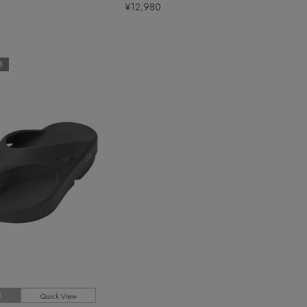
¥12,980
番
Quick View
り