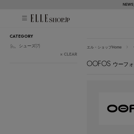
NEWS
CATEGORY
アカウントをお持ちの方
WOMEN
MEN
KIDS
LIFESTYLE
シューズ(
7
)
エル・ショップHome
× CLEAR
ログイン
OOFOS
ITEMS
ウーフォ
新着アイテム
はじめてご利用の方
再入荷アイテム
新規会員登録
ランキング
ブランド
最旬！トレンドワード
メールマガジン登録
アイテム一覧
【予約】新作ウェアをチェック
最新トレンドや限定アイテム、セール
SALE
【Tシャツ】デイリーに活躍