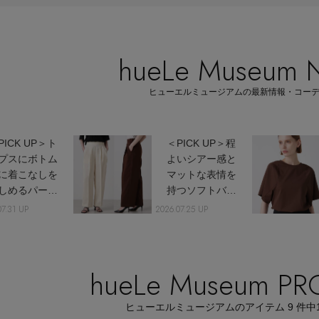
hueLe Museum
Stay in
ヒューエルミュージアムの最新情報・コー
the Loop
PICK UP＞ト
＜PICK UP＞程
プスにボトム
よいシアー感と
に着こなしを
マットな表情を
しめるパーツ
持つソフトバレ
イテム
ルパンツ
07.31 UP
2026.07.25 UP
ELLE SHOP APP
hueLe Museum P
ヒューエルミュージアムのアイテム
9
件中