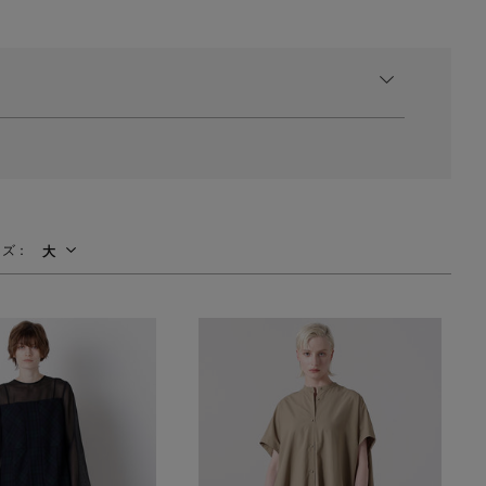
イズ：
大