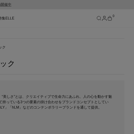
gn開催中
0
特集
ELLE
SEE RESULTS
ック
ニック
型ショップ。“美しさ”とは、クリエイティブで生命力にあふれ、人の心を動かす魅
て持っている3つの要素の掛け合わせをブランドコンセプトとしてい
BLY」「hLM」などのコンテンポラリーブランドを通して提供。