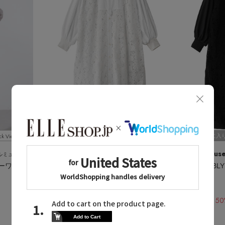
ck View
Quick View
お気に入り
お気に入
hueLe Museum
hueLe Mus
ミュージアム
/ヒューエルミュージアム
【hLM】ライトタンブラーワンピース
【STUMBLY】Lace Combi Shirt Dress
ホワイト
ブラック
¥86,900
¥86,900
¥43,450 50%OFF
¥43,450 50