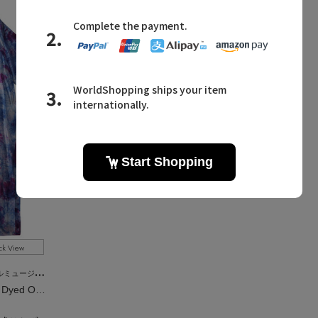
ck View
ミュージアム
【STUMBLY】Gradation Dyed Organdy Dress