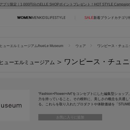
アプリ限定｜1,000円分のELLE SHOPポイントプレゼント！HOT STYLE Campai
WOMEN
MEN
KIDS
LIFESTYLE
SALE
新着
ブランド
カテゴリ
CONTENTS
SUPPORT
ヒューエルミュージアム/hueLe Museum
ウェア
ワンピース・チュニ
ご利用ガイド
> ワンピース・チュ
ヒューエルミュージアム
特集一覧
カスタマーサポート
NEW IN BRAND
エル・ショップについて
BRAND NEWS
お知らせ
HOT STYLE
よくあるご質問
“Fashion×Flower×Art”をコンセプトにした編集
力を持っていること。その根幹に、美しさの概念を共通し
EDITOR'S CLOSET
る。これらを取り入れたプロダクトや体験価値を「STUM
メルマガ PICKUP
お気に入りに追加
PERSONAL COLOR
エディター厳選ギフト