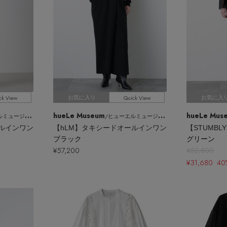
ck View
Quick View
お気に入り
お気に入
hueLe Museum
hueLe Mus
ミュージアム
/ヒューエルミュージアム
ールインワン
【hLM】タキシードオールインワン
ブラック
グリーン
¥57,200
¥52,800
¥31,680 40