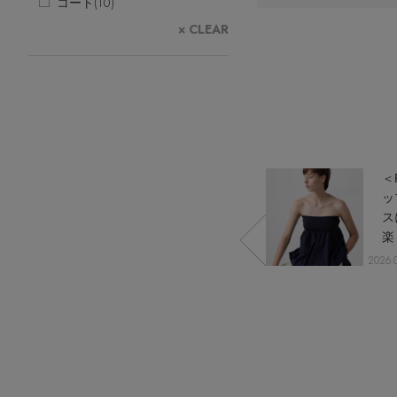
コート(
10
)
情報をいち早くお届けします。
【日傘】完全遮光・軽量傘
ご登録はこちら
× CLEAR
CATEGORY
【サンダル】ビーサンの季節！
ウェア
【リネン】涼しい夏素材
シューズ
【CFCL】注目のPOP-UP
すべてのウェア
【レース】上品な透け感
バッグ・財布
ブラウス・シャツ
すべてのシューズ
【雨の日】急な雨対策グッズ
カットソー・Tシャツ
ファッション小物
サンダル
すべてのバッグ・財布
でリ
【新作入荷】デ
＜
【限定】ここでしか買えないアイテム
ワンピース・チュニック
パンプス
アクセサリー
カゴバッグ
すべてのファッション小物
”セミ
タッチャブルス
ッ
【ペプラム】トレンドシルエット
パンツ
スニーカー
ン”ス
リーブコート
ス
ショルダーバッグ
ランジェリー
ストール・マフラー・ケープ
すべてのアクセサリー
『ELLE』最新号掲載
楽
スカート
フラットシューズ
トートバッグ
帽子・イヤーマフ
スポーツ
ピアス・イヤリング
すべてのランジェリー
ア
【ジュエリー】シルバーでクールに
2025.01.30 UP
2026.
ジャケット
レインシューズ
ハンドバッグ
ヘアアクセサリー
ネックレス
ランジェリー
すべてのスポーツ
ニット
ブーツ
財布・小物
スマートフォンケース・タブレットケース
バングル・ブレスレット
インナー
ウェア
コート
ボディバッグ・ウェストポーチ
アイウェア
リング
シューズ
ルームウェア・パジャマ
クラッチバッグ
ベルト
コサージュ・ブローチ
バッグ・小物
ボストンバッグ
グローブ
アンクレット
水着・スイムウェア