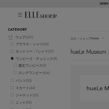
NEWS
CATEGORY
アカウントをお持ちの方
WOMEN
MEN
KIDS
LIFESTYLE
ウェア(
291
)
エル・ショップHome
ブラウス・シャツ(
32
)
ログイン
hueLe Museum
ITEMS
カットソー・Tシャツ(
37
)
ワンピース・チュニック(
9
)
新着アイテム
はじめてご利用の方
膝丈ワンピース(
3
)
再入荷アイテム
ロングワンピース(
6
)
新規会員登録
ランキング
パンツ(
55
)
ブランド
スカート(
44
)
最旬！トレンドワード
ジャケット(
53
)
メールマガジン登録
アイテム一覧
ニット(
55
)
【予約】新作ウェアをチェック
最新トレンドや限定アイテム、セール
SALE
【Tシャツ】デイリーに活躍