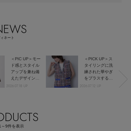
【エディターズ・エッセンシャル】
ベーシックとトレンドが交差する16の名品
 NEWS
ディネート
＜PIC UP＞モー
＜PICK UP＞ス
ド感とスタイル
タイリングに洗
アップを兼ね備
練された華やぎ
えたデザイント
をプラスするツ
ップス
イードジレ
2026.07.18 UP
2026.07.12 UP
RODUCTS
1～9
件を表示