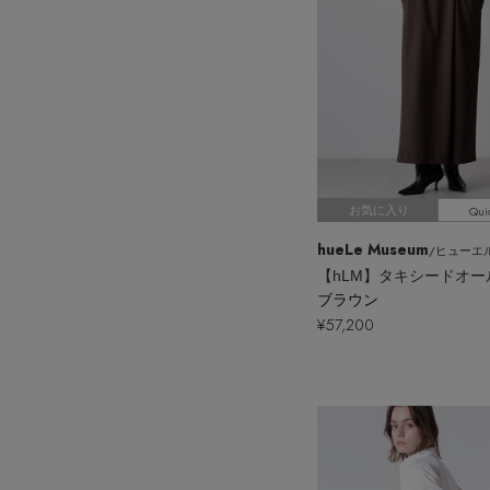
Qui
お気に入り
hueLe Museum
/ヒューエル
【hLM】タキシードオ
ブラウン
¥57,200