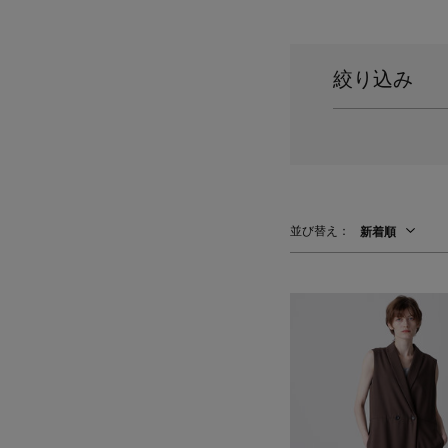
スーツケース
レッグウェア
チャーム
ポーチ
チャーム・ストラップ
絞り込み
その他(傘・ハンカチ・時計など)
並び替え：
新着順