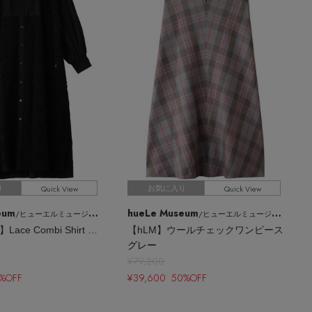
Quick View
Quick View
り
お気に入り
eum
hueLe Museum
/ヒューエルミュージアム
/ヒューエルミュージアム
【STUMBLY】Lace Combi Shirt Dress
【hLM】ウールチェックワンピース
グレー
¥79,200
%OFF
¥39,600 50%OFF