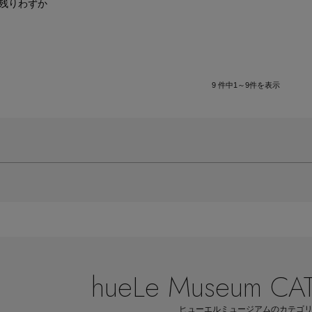
残りわずか
9
件中
1～9
件を表示
hueLe Museum C
ヒューエルミュージアムのカテゴ