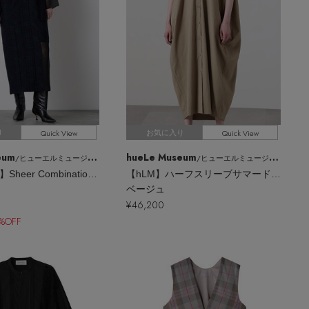
Quick View
Quick View
り
お気に入り
eum
hueLe Museum
/ヒューエルミュージアム
/ヒューエルミュージアム
【STUMBLY】Sheer Combination Pattern Dress
【hLM】ハーフスリーブサマードレス
ベージュ
¥46,200
%OFF