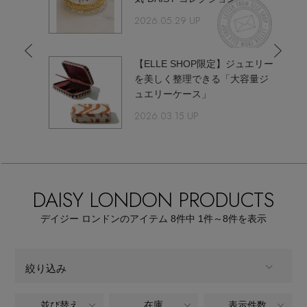
【サンダル】ビーサンの季節！
エル・ショップについて
2026.05.29 UP
ウェア
【リネン】涼しい夏素材
お知らせ
【ELLE SHOP限定】ジュエリー
シューズ
すべてのウェア
を美しく整理できる「大容量ジ
【CFCL】注目のPOP-UP
ュエリーケース」
バッグ・財布
すべてのシューズ
よくあるご質問
ブラウス・シャツ
2026.03.15 UP
【レース】上品な透け感
ファッション小物
すべてのバッグ・財布
サンダル
カットソー・Tシャツ
【雨の日】急な雨対策グッズ
アクセサリー
すべてのファッション小物
カゴバッグ
DAISY LONDON PRODUCTS
パンプス
ワンピース・チュニック
【限定】ここでしか買えないアイテム
ランジェリー
デイジー ロンドンのアイテム
8
件中 1件～8
件を表示
すべてのアクセサリー
ストール・マフラー・ケープ
ショルダーバッグ
スニーカー
パンツ
スポーツ
【ペプラム】トレンドシルエット
すべてのランジェリー
ピアス・イヤリング
帽子・イヤーマフ
絞り込み
トートバッグ
フラットシューズ
スカート
すべてのスポーツ
『ELLE』最新号掲載
ランジェリー
ネックレス
並び替え
在庫
表示件数