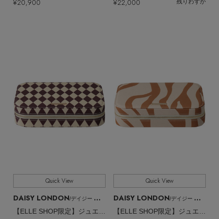
¥20,900
¥22,000
残りわずか
Quick View
Quick View
【エディターズ・エッセンシャル】
ベーシックとトレンドが交差する16の名品
DAISY LONDON
DAISY LONDON
/デイジー ロンドン
/デイジー ロンドン
【ELLE SHOP限定】ジュエリーケース
【ELLE SHOP限定】ジュエリーケース