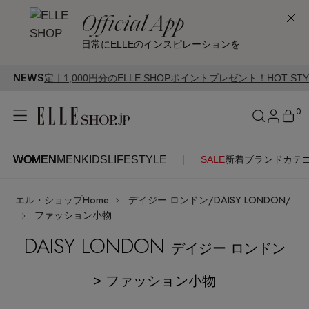
Official App
日常にELLEのインスピレーションを
NEWS
00円分のELLE SHOPポイントプレゼント！HOT STYLE Campaign開
0
WOMEN
MEN
KIDS
LIFESTYLE
SALE
新着
ブランド
カテ
WOMEN
MEN
KIDS
LIFESTYLE
アカウントをお持ちの方
エル・ショップHome
デイジー ロンドン/DAISY LONDON/
ITEMS
ログイン
ファッション小物
SEE RESULTS
DAISY LONDON
デイジー ロンドン
はじめてご利用の方
新着アイテム
> ファッション小物
新規会員登録