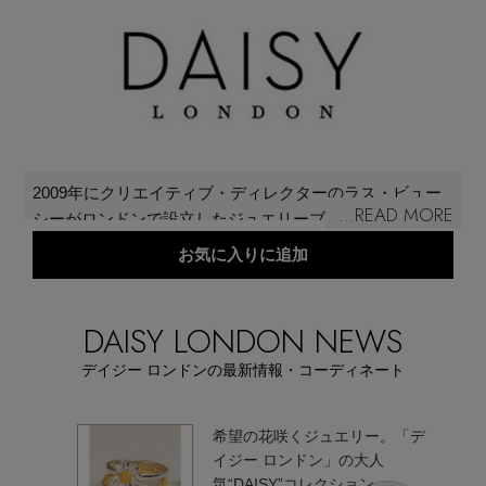
再入荷アイテム
メールマガジン登録
ランキング
最新トレンドや限定アイテム、セール情報を
いち早くお届けします。
ブランド
ご登録はこちら
2009年にクリエイティブ・ディレクターのラス・ビュー
...READ MORE
シーがロンドンで設立したジュエリーブランド。“希望、
最旬！トレンドワード
平和、純粋な気持ち”を花言葉に持ち、イギリスでは日常
お気に入りに追加
SUPPORT
的に目にするデイジーの花のように、毎日気軽に身につ
【予約】新作ウェアをチェック
けられる親しみのあるジュエリーを提案している。ビン
アイテム一覧
テージから着想したシェイプ、手描きのモチーフ、高級
DAISY LONDON NEWS
ご利用ガイド
リサイクル素材を常に使用するなど、何年も愛用できて
【Tシャツ】デイリーに活躍
デイジー ロンドンの最新情報・コーディネート
自分らしさが感じられるアイテムを展開。
SALE
カスタマーサポート
【日傘】完全遮光・軽量傘
ブラン
希望の花咲くジュエリー。「デ
（デイジー
イジー ロンドン」の大人
CATEGORY
EN！
気“DAISY”コレクション