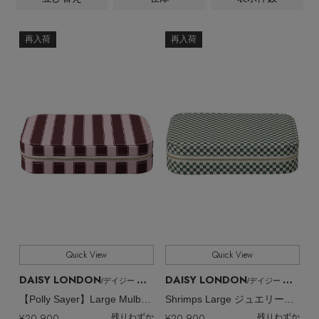
ALL
商品タイプ
ヘアアクセサリー
ハンドバッグ
レインシューズ
ジャケット
ウェア
【ジュエリー】シルバーでクールに
インナー
ファッション小物
バングル・ブレスレット
再入荷
再入荷
CATEGORY
スマートフォンケース・タブレットケース
財布・小物
ブーツ
ニット
CONTENTS
シューズ
全てのカラー
COLOR
リング
アイウェア
ボディバッグ・ウェストポーチ
コート
特集一覧
バッグ・小物
全てのパターン
PATTERN
コサージュ・ブローチ
ベルト
クラッチバッグ
ルームウェア・パジャマ
水着・スイムウェア
すべて
販売状況
NEW IN BRAND
アンクレット
グローブ
ボストンバッグ
全ての価格
価格
チャーム
レッグウェア
BRAND NEWS
スーツケース
Quick View
Quick View
ポーチ
HOT STYLE
DAISY LONDON
DAISY LONDON
/デイジー ロンドン
/デイジー ロンドン
【Polly Sayer】Large Mulberry ジュエリーケース
Shrimps Large ジュエリーケース
チャーム・ストラップ
¥20,900
¥20,900
残りわずか
残りわずか