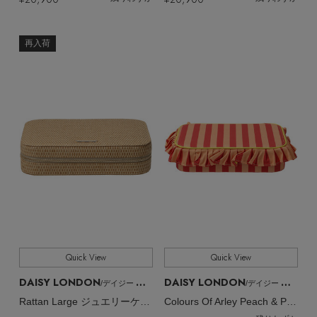
EDITOR'S CLOSET
その他(傘・ハンカチ・時計など)
再入荷
メルマガ PICKUP
PERSONAL COLOR
エディター厳選ギフト
Quick View
Quick View
DAISY LONDON
DAISY LONDON
/デイジー ロンドン
/デイジー ロンドン
Rattan Large ジュエリーケース
Colours Of Arley Peach & Pistachio ジュエリーケース