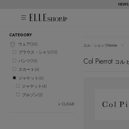
NEWS
CATEGORY
アカウントをお持ちの方
WOMEN
MEN
KIDS
LIFESTYLE
ウェア(
30
)
エル・ショップHome
ブラウス・シャツ(
10
)
ログイン
Col Pierrot
ITEMS
パンツ(
10
)
コル 
スカート(
4
)
新着アイテム
はじめてご利用の方
ジャケット(
6
)
再入荷アイテム
ジャケット(
4
)
新規会員登録
ランキング
ブルゾン(
2
)
ブランド
× CLEAR
最旬！トレンドワード
メールマガジン登録
アイテム一覧
【予約】新作ウェアをチェック
最新トレンドや限定アイテム、セール
SALE
【Tシャツ】デイリーに活躍