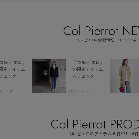
Col Pierrot N
Stay in
コル ピエロの最新情報・コーディネ
the Loop
コル ピエロ」
「コル ピエロ」
限定アイテム
の限定アイテム
チェック
をチェック
02.17 UP
2025.11.02 UP
ELLE SHOP APP
Col Pierrot PR
コル ピエロのアイテム
6
件中
1～6
件