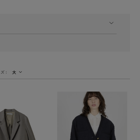
イズ：
大