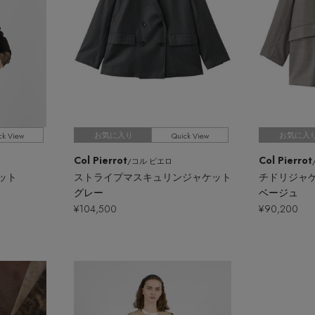
ck View
Quick View
お気に入り
お気に入
Col Pierrot
Col Pierrot
/コル ピエロ
ット
ストライプマスキュリンジャケット
チドリジャ
グレー
ベージュ
¥104,500
¥90,200