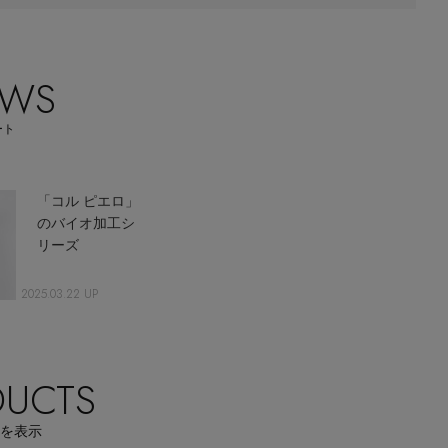
【エディターズ・エッセンシャル】
ベーシックとトレンドが交差する16の名品
EWS
ート
「コル ピエロ」
のバイオ加工シ
リーズ
2025.03.22 UP
ODUCTS
を表示