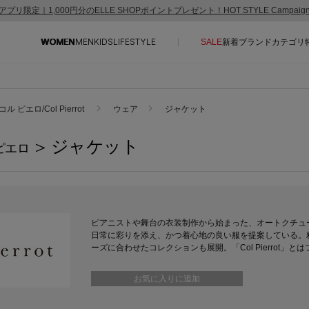
アプリ限定｜1,000円分のELLE SHOPポイントプレゼント！HOT STYLE Campai
WOMEN
MEN
KIDS
LIFESTYLE
SALE
新着
ブランド
カテゴリ
CONTENTS
SUPPORT
コル ピエロ/Col Pierrot
ウェア
ジャケット
ご利用ガイド
> ジャケット
ピエロ
特集一覧
カスタマーサポート
NEW IN BRAND
エル・ショップについて
BRAND NEWS
お知らせ
HOT STYLE
よくあるご質問
ピアニストや舞台の衣装制作から始まった、オートクチュ
日常に彩りを添え、かつ着心地の良い服を提案している。
EDITOR'S CLOSET
ーズに合わせたコレクションも展開。「Col Pierrot」
メルマガ PICKUP
お気に入りに追加
PERSONAL COLOR
エディター厳選ギフト