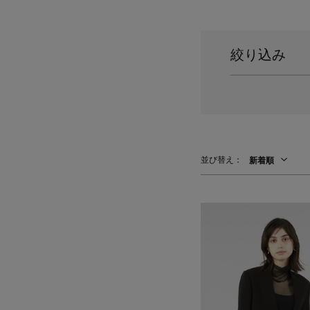
スーツケース
レッグウェア
チャーム
ポーチ
チャーム・ストラップ
絞り込み
その他(傘・ハンカチ・時計など)
並び替え：
新着順