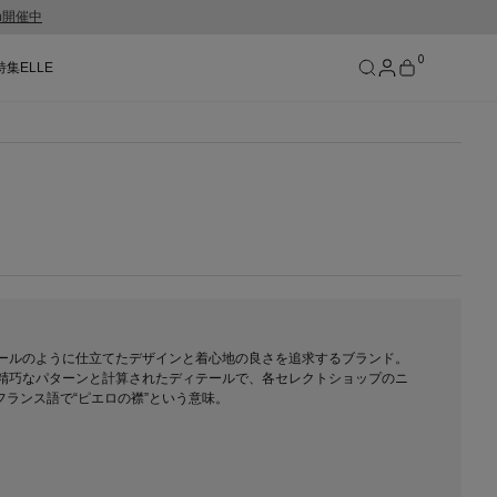
gn開催中
0
特集
ELLE
SEE RESULTS
ールのように仕立てたデザインと着心地の良さを追求するブランド。
精巧なパターンと計算されたディテールで、各セレクトショップのニ
とはフランス語で“ピエロの襟”という意味。