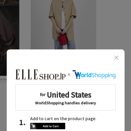
ck View
Quick View
お気に入り
Col Pierrot
/コル ピエロ
加工入り羽織ワンピース
ベージュ
¥59,400
¥29,700 50%OFF