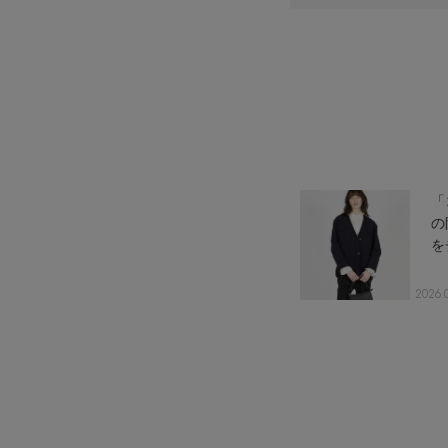
情報をいち早くお届けします。
【日傘】完全遮光・軽量傘
ご登録はこちら
CATEGORY
【サンダル】ビーサンの季節！
ウェア
【リネン】涼しい夏素材
シューズ
【CFCL】注目のPOP-UP
すべてのウェア
【レース】上品な透け感
バッグ・財布
ブラウス・シャツ
すべてのシューズ
【雨の日】急な雨対策グッズ
カットソー・Tシャツ
ファッション小物
サンダル
すべてのバッグ・財布
「
【限定】ここでしか買えないアイテム
ワンピース・チュニック
パンプス
アクセサリー
カゴバッグ
すべてのファッション小物
の
【ペプラム】トレンドシルエット
パンツ
スニーカー
を
ショルダーバッグ
ランジェリー
ストール・マフラー・ケープ
すべてのアクセサリー
『ELLE』最新号掲載
スカート
フラットシューズ
トートバッグ
帽子・イヤーマフ
スポーツ
ピアス・イヤリング
すべてのランジェリー
【ジュエリー】シルバーでクールに
2026.
ジャケット
レインシューズ
ハンドバッグ
ヘアアクセサリー
ネックレス
ランジェリー
すべてのスポーツ
ニット
ブーツ
財布・小物
スマートフォンケース・タブレットケース
バングル・ブレスレット
インナー
ウェア
コート
ボディバッグ・ウェストポーチ
アイウェア
リング
シューズ
ルームウェア・パジャマ
クラッチバッグ
ベルト
コサージュ・ブローチ
バッグ・小物
ボストンバッグ
グローブ
アンクレット
水着・スイムウェア