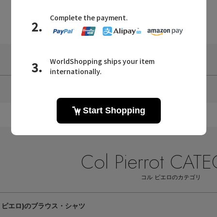
6
件中
1～6
件を表示
Col Pierrot CAT
コル ピエロのカテゴリ
ル ピエロ)のブラウス・シャツ